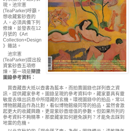
現。池宗憲
(TeaParker)
呼籲，
想收藏紫砂壺的
人，必須具備下列
修煉，並發表在
12
月號的《
Art
Collection+Design
》雜誌。
池宗憲
(TeaParker)
提出投
資紫砂壺五項修
煉，第一項是
辯證
圖錄參考資料：
買壺藏壺大抵以壺書為藍本，而拍賣圖錄也詳列壺之資
訊，提供藏家參考。圖錄呈現的參考資料中，藏家要具有靈
敏度去嗅出訊息中所隱藏的玄機。環視圖錄中的拍品，常以
博物館藏品作為比對，看似博物館級同等的拍品，當然會激
起更大的收藏興趣，更是紫砂壺增值的參數。但如果所列的
參考資料不夠精準，那麼藏家如何避免誤判？才能免去踩到
地雷的危機。