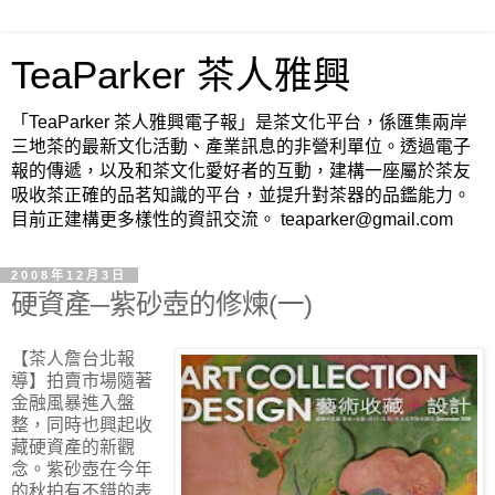
TeaParker 茶人雅興
「TeaParker 茶人雅興電子報」是茶文化平台，係匯集兩岸
三地茶的最新文化活動、產業訊息的非營利單位。透過電子
報的傳遞，以及和茶文化愛好者的互動，建構一座屬於茶友
吸收茶正確的品茗知識的平台，並提升對茶器的品鑑能力。
目前正建構更多樣性的資訊交流。 teaparker@gmail.com
2008年12月3日
硬資產─紫砂壺的修煉(一)
【茶人詹台北報
導】
拍賣市場隨著
金融風暴進入盤
整，同時也興起收
藏硬資產的新觀
念。紫砂壺在今年
的秋拍有不錯的表