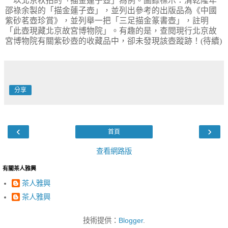
以北京秋拍的「描金蓮子壺」為例。圖錄標示：清乾隆年
邵祿余製的「描金蓮子壺」，並列出參考的出版品為《中國
紫砂茗壺珍賞》，並列舉一把「三足描金篆書壺」，註明
「此壺現藏北京故宮博物院」。有趣的是，查閱現行北京故
宮博物院有關紫砂壺的收藏品中，卻未發現該壺蹤跡！(待續)
分享
‹
›
首頁
查看網路版
有關茶人雅興
茶人雅興
茶人雅興
技術提供：
Blogger
.