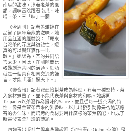
南瓜的甜味，滲著老茶的風
韻，讓味蕾跳躍著南瓜、味
噌、茶，三「味」一體！
《今周刊》記者藍雅婷在
品嘗了陳年烏龍的滋味，她
用品紅酒的經驗說：
「原來
台灣茶的深度與複雜性，還
真的可以與紅酒作一比
較。」
她認為，茶的共同語
言太少，因此，在國際間比
較難創造共同的溝通。紅酒
就是一個具有相同交流的語
言，才能『酒』遍天下。」
《聯合報》記者羅建怡對茶成為料理，有著一種堅持。茶
入食材煮熟了，並不能代表茶與食材的和鳴。她認同
Teaparker以茶湯作為提味的Sauce，並且從每一道茶湯的特
性，像是金萱茶帶來的乳香味，以此出發引動像是杏鮑菇應
有的杏仁味，而焙烤的食材要用什麼樣的茶葉搭配，也成了
新書發表會討論的議題。
四塊玉出版社主編李燕瓊說明《池宗憲de Oolong茶饞》是