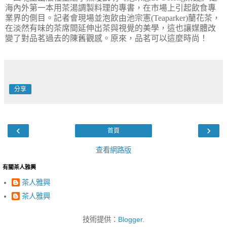
海內外第一本用茶湯調製料理的專書，在市場上引起飲食專
業界的側目。記者會現場並泡飲由池宗憲(Teaparker)蘭花茶，
在淡然有味的茶席間延伸出茶與視覺的美學，這也讓媒體改
變了對品茗過去的陳舊觀感。原來，品茗可以這麼時尚！
分享
‹
›
首頁
查看網路版
有關茶人雅興
茶人雅興
茶人雅興
技術提供：
Blogger
.