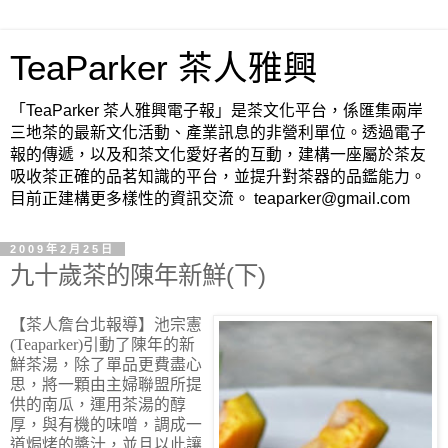
TeaParker 茶人雅興
「TeaParker 茶人雅興電子報」是茶文化平台，係匯集兩岸
三地茶的最新文化活動、產業訊息的非營利單位。透過電子
報的傳遞，以及和茶文化愛好者的互動，建構一座屬於茶友
吸收茶正確的品茗知識的平台，並提升對茶器的品鑑能力。
目前正建構更多樣性的資訊交流。 teaparker@gmail.com
2009年2月25日
九十歲茶的陳年新鮮(下)
【茶人詹台北報導】
池宗憲
(Teaparker)引動了陳年的新
鮮茶湯，除了單品更費盡心
思，將一顆由主婦聯盟所提
供的南瓜，運用茶湯的醇
厚，與有機的味噌，調成一
道焗烤的醬汁，並且以此讓