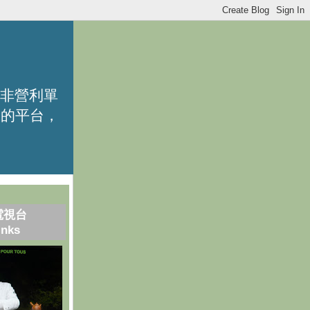
的非營利單
識的平台，
電視台
inks