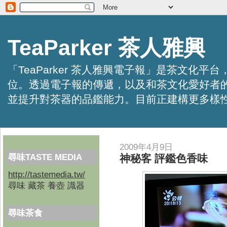
TeaParker 茶人雅興
「TeaParker 茶人雅興電子報」是茶文
位。透過電子報的傳遞，以及和茶文化愛好者
並提升對茶器的品鑑能力。目前正建構更多樣性的資訊交
2009年4月9日
尋味TASTE MEDIA
神秘客 評鑑色香味
http://tastemedia.tw/
尋味 藏茶 養壺 識器
尋味茶食