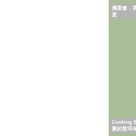
僑委會．
意
Cooking 
憲的普洱