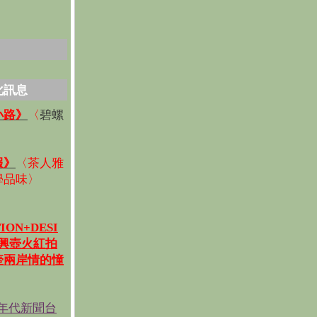
化訊息
碧螺
小路》
〈
〉
報》
〈
茶人雅
學品味
〉
ION+DESI
宜興壺火紅拍
壺兩岸情的憧
《年代新聞台