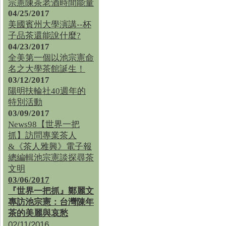
宗憲陳茶老酒時間能量
04/25/2017
美國賓州大學演講--杯
子品茶還能說什麼?
04/23/2017
全美第一個以池宗憲命
名之大學茶館誕生！
03/12/2017
陽明扶輪社40週年的
特別活動
03/09/2017
News98【世界一把
抓】訪問專業茶人
&《茶人雅興》電子報
總編輯池宗憲談探尋茶
文明
03/06/2017
『世界一把抓』鄭麗文
專訪池宗憲：台灣陳年
茶的美麗與哀愁
02/11/2016