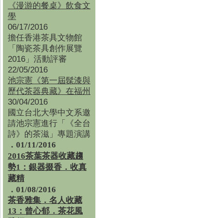
《漫游的餐桌》飲食文
學
06/17/2016
擔任香港茶具文物館
「陶瓷茶具創作展覽
2016」活動評審
22/05/2016
池宗憲《第一屆髹漆與
歷代茶器典藏》在福州
30/04/2016
國立台北大學中文系邀
請池宗憲進行「《全台
詩》的茶滋」專題演講
．01/11/2016
2016茶葉茶器收藏趨
勢1：銀器掇香．收真
藏精
．01/08/2016
茶香雅集
．
名人收藏
13：曾心郁．茶花風