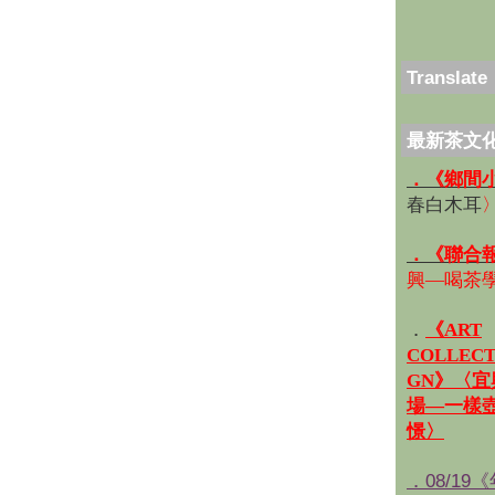
Translate
最新茶文
．《鄉間
春白木耳
．《聯合
興—喝茶
．
《ART
COLLECT
GN》〈
場—一樣
憬〉
．08/19