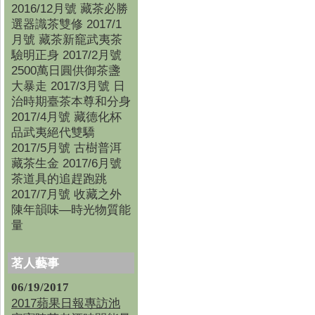
2016/12月號 藏茶必勝
選器識茶雙修 2017/1
月號 藏茶新竉武夷茶
驗明正身 2017/2月號
2500萬日圓供御茶盞
大暴走 2017/3月號 日
治時期臺茶本尊和分身
2017/4月號 藏德化杯
品武夷絕代雙驕
2017/5月號 古樹普洱
藏茶生金 2017/6月號
茶道具的追趕跑跳
2017/7月號 收藏之外
陳年韻味—時光物質能
量
茗人藝事
06/19/2017
2017蘋果日報專訪池