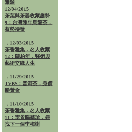
雅頌
12/04/2015
茶葉與茶器收藏趨勢
9：台灣陳年烏龍茶，
蓄勢待發
．12/03/2015
茶香雅集．名人收藏
12：陳柏年．醫術與
藝術交織人生
．11/29/2015
TVBS：普洱茶，身價
勝黃金
．11/10/2015
茶香雅集．名人收藏
11：李景暘藏珍，尋
找下一個李梅樹