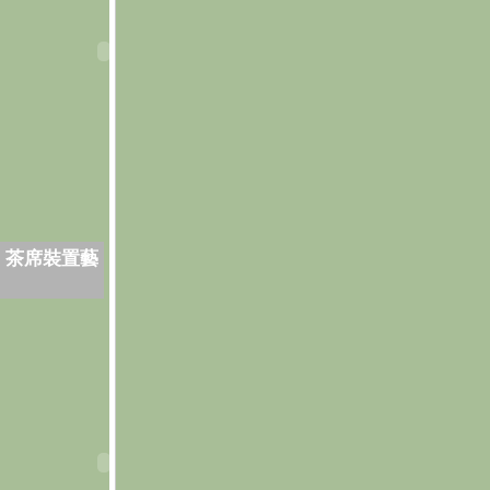
．茶席裝置藝