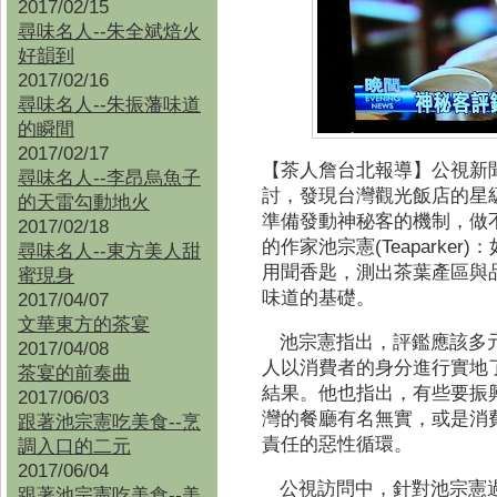
2017/02/15
尋味名人--朱全斌焙火
好韻到
2017/02/16
尋味名人--朱振藩味道
的瞬間
2017/02/17
【茶人詹台北報導】
公視新
尋味名人--李昂烏魚子
討，發現台灣觀光飯店的星
的天雷勾動地火
準備發動神秘客的機制，做
2017/02/18
(Teaparker)
的作家池宗憲
：
尋味名人--東方美人甜
用聞香匙，測出茶葉產區與
蜜現身
味道的基礎。
2017/04/07
文華東方的茶宴
池宗憲指出，評鑑應該多
2017/04/08
人以消費者的身分進行實地
茶宴的前奏曲
結果。他也指出，有些要振
2017/06/03
灣的餐廳有名無實，或是消
跟著池宗憲吃美食--烹
責任的惡性循環。
調入口的二元
2017/06/04
公視訪問中，針對池宗憲
跟著池宗憲吃美食--
美