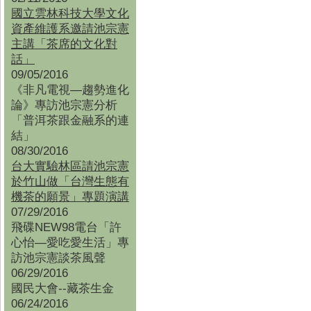
國立雲林科技大學文化
資產維護系邀請池宗憲
主講「茶席的文化對
話」
09/05/2016
《非凡電視—趨勢進化
論》專訪池宗憲分析
「普洱茶跟金融系的連
結」
08/30/2016
台大實驗林區請池宗憲
於竹山做「台灣生態有
機茶的願景」專題演講
07/29/2016
飛碟NEW98電台「許
心怡—愛吃愛生活」專
訪池宗憲談茶風聲
06/29/2016
國民大會--藏茶生金
06/24/2016