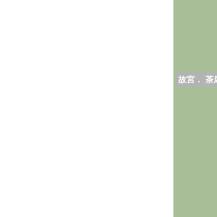
故宮． 茶