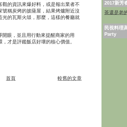
2017新
客觀的資訊來爆好料，或是報出業者不
家號稱炭烤的披薩屋，結果烤爐附近沒
茶還是老
藍光的瓦斯火燄，那麼，這樣的餐廳就
民視料理高
Party
睜開眼，並且用行動來提醒商家的用
環，才是評鑑飯店好壞的核心價值。
首頁
較舊的文章