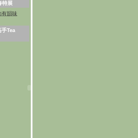
芳春特展
的有韻味
手Tea