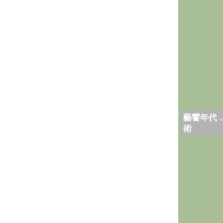
藝饗年代
術