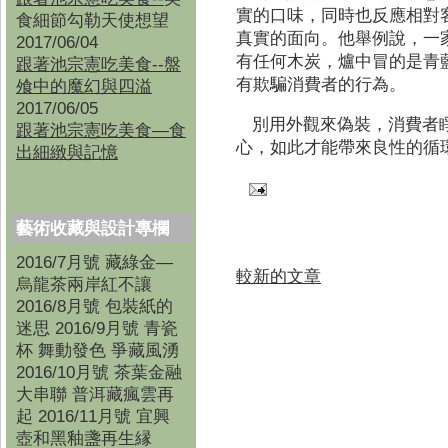
實的口味，同時也反應相對
食細節勾勒天使想望
真實的面向。他舉例說，一
2017/06/04
有任何木炭，爐中冒的是青
跟著池宗憲吃美食--盤
有欺騙消費者的行為。
飧中的魔幻與四溢
2017/06/05
別用外觀來偽裝，消費者
跟著池宗憲吃美食—食
心，如此才能帶來良性的循
出細緻與記憶
藝術收藏與設計專欄
2016/7月號 藏綠金—
較新的文章
烏龍茶兩岸紅不讓
2016/8月號 包裝紙的
迷思 2016/9月號 青瓷
杯 舞動發色 爭藏風湧
2016/10月號 茶葉金融
大串聯 普洱藏瘋雲再
起 2016/11月號 宜興
壺和黑釉盞再生縁