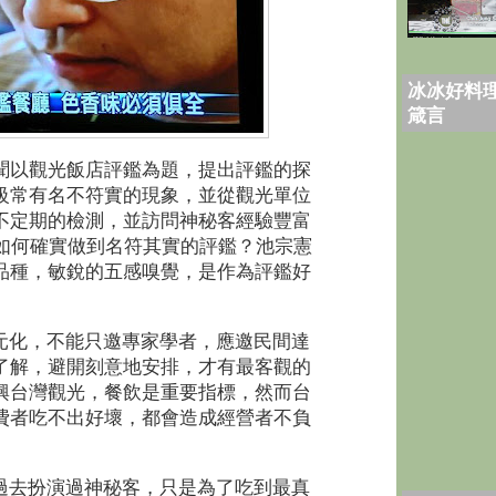
冰冰好料理
箴言
聞以觀光飯店評鑑為題，提出評鑑的探
級常有名不符實的現象，並從觀光單位
不定期的檢測，並訪問神秘客經驗豐富
如何確實做到名符其實的評鑑？池宗憲
品種，敏銳的五感嗅覺，是作為評鑑好
元化，不能只邀專家學者，應邀民間達
了解，避開刻意地安排，才有最客觀的
興台灣觀光，餐飲是重要指標，然而台
費者吃不出好壞，都會造成經營者不負
過去扮演過神秘客，只是為了吃到最真