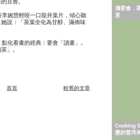
茶的豆香。
僑委會．
意
李婉慧輕咬一口龍井葉片，傾心聽
。她說：「茶葉全化為甘醇、滿佈味
點化看畫的經典：要會「讀畫」。
讀茶」。
首頁
較舊的文章
Cooking 
憲的普洱