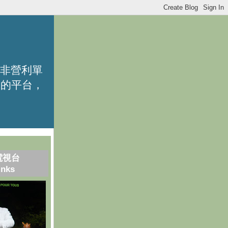
的非營利單
識的平台，
電視台
inks