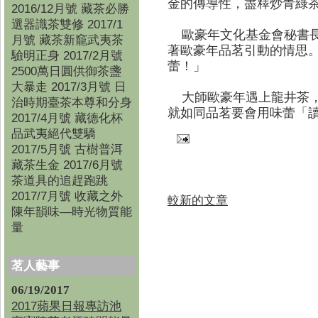
金的傳導性，盡釋炒青綠
2016/12月號 藏茶必勝
選器識茶雙修 2017/1
歐豪年文化基金會秘書長
月號 藏茶新竉武夷茶
著歐豪年品茗引動的情思
驗明正身 2017/2月號
蕾！」
2500萬日圓供御茶盞
大暴走 2017/3月號 日
大師歐豪年遇上龍井茶，
治時期臺茶本尊和分身
就如同品茗要會用味蕾「
2017/4月號 藏德化杯
品武夷絕代雙驕
2017/5月號 古樹普洱
藏茶生金 2017/6月號
茶道具的追趕跑跳
2017/7月號 收藏之外
較新的文章
陳年韻味—時光物質能
量
茗人藝事
06/19/2017
2017蘋果日報專訪池