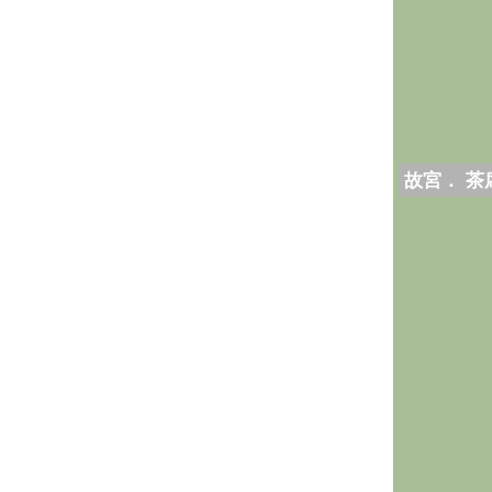
故宮． 茶