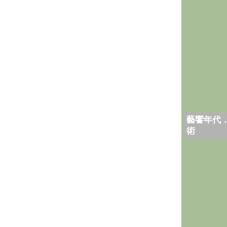
藝饗年代
術