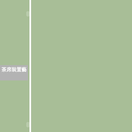
．茶席裝置藝