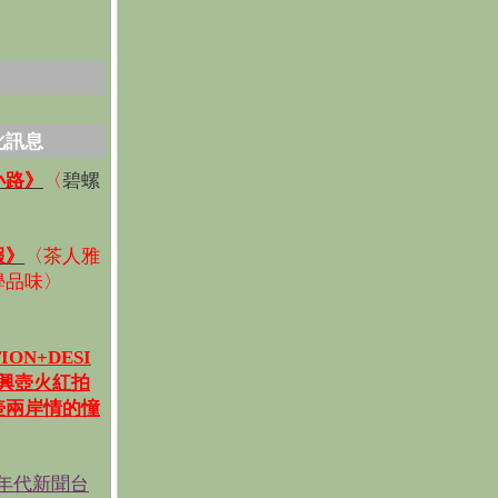
化訊息
碧螺
小路》
〈
〉
報》
〈
茶人雅
學品味
〉
ION+DESI
宜興壺火紅拍
壺兩岸情的憧
《年代新聞台