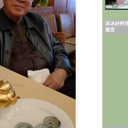
冰冰好料理
箴言