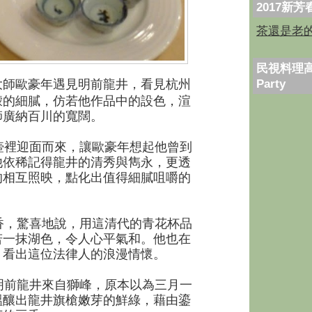
2017新
茶還是老
民視料理高
Party
大師歐豪年遇見明前龍井，看見杭州
濛的細膩，仿若他作品中的設色，渲
師廣納百川的寬闊。
裡迎面而來，讓歐豪年想起他曾到
他依稀記得龍井的清秀與雋永，更透
的相互照映，點化出值得細膩咀嚼的
，驚喜地說，用這清代的青花杯品
若一抹湖色，令人心平氣和。他也在
，看出這位法律人的浪漫情懷。
前龍井來自獅峰，原本以為三月一
醞釀出龍井旗槍嫩芽的鮮綠，藉由鎏