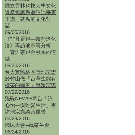
國立雲林科技大學文化
資產維護系邀請池宗憲
主講「茶席的文化對
話」
09/05/2016
《非凡電視—趨勢進化
論》專訪池宗憲分析
「普洱茶跟金融系的連
結」
08/30/2016
台大實驗林區請池宗憲
於竹山做「台灣生態有
機茶的願景」專題演講
07/29/2016
飛碟NEW98電台「許
心怡—愛吃愛生活」專
訪池宗憲談茶風聲
06/29/2016
國民大會--藏茶生金
06/24/2016