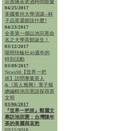
宗憲陳茶老酒時間能量
04/25/2017
美國賓州大學演講--杯
子品茶還能說什麼?
04/23/2017
全美第一個以池宗憲命
名之大學茶館誕生！
03/12/2017
陽明扶輪社40週年的
特別活動
03/09/2017
News98【世界一把
抓】訪問專業茶人
&《茶人雅興》電子報
總編輯池宗憲談探尋茶
文明
03/06/2017
『世界一把抓』鄭麗文
專訪池宗憲：台灣陳年
茶的美麗與哀愁
02/11/2016