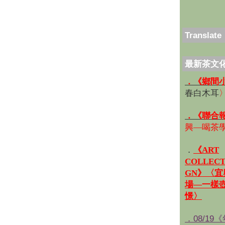
Translate
最新茶文
．《鄉間
春白木耳
．《聯合
興—喝茶
．
《ART
COLLECT
GN》〈
場—一樣
憬〉
．08/19