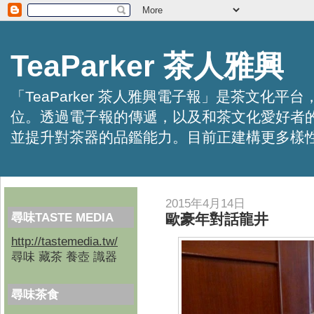
TeaParker 茶人雅興
「TeaParker 茶人雅興電子報」是茶文
位。透過電子報的傳遞，以及和茶文化愛好者
並提升對茶器的品鑑能力。目前正建構更多樣性的資訊交
2015年4月14日
尋味TASTE MEDIA
歐豪年對話龍井
http://tastemedia.tw/
尋味 藏茶 養壺 識器
尋味茶食