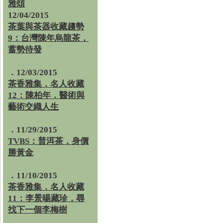
雅頌
12/04/2015
茶葉與茶器收藏趨勢
9：台灣陳年烏龍茶，
蓄勢待發
．12/03/2015
茶香雅集．名人收藏
12：陳柏年．醫術與
藝術交織人生
．11/29/2015
TVBS：普洱茶，身價
勝黃金
．11/10/2015
茶香雅集．名人收藏
11：李景暘藏珍，尋
找下一個李梅樹