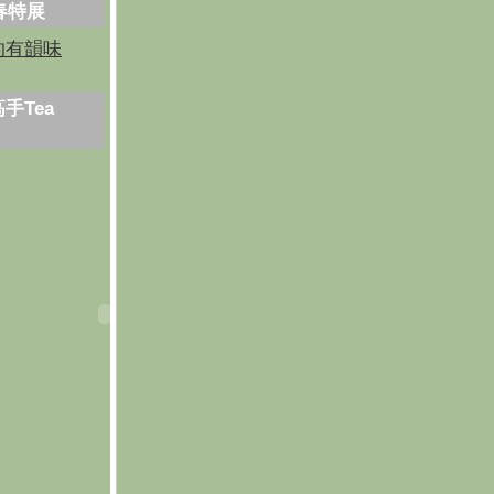
芳春特展
的有韻味
手Tea