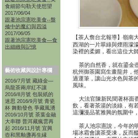
食細節勾勒天使想望
2017/06/04
跟著池宗憲吃美食--盤
飧中的魔幻與四溢
2017/06/05
【茶人詹台北報導
】
嶺南
跟著池宗憲吃美食—食
西湖的一片翠綠與煙雨濛
出細緻與記憶
染裡的柔媚，看出這位大
茶的自然香，就在鎏金壺
藝術收藏與設計專欄
杭州御茶園寫生畫龍井，
過運筆，讓山光水色與茶
2016/7月號 藏綠金—
風味。
烏龍茶兩岸紅不讓
2016/8月號 包裝紙的
大法官陳新民聞著杯面香
迷思 2016/9月號 青瓷
飲，看著茶湯的淡綠，有
杯 舞動發色 爭藏風湧
這瀰漫品茗雅興的氛圍中
2016/10月號 茶葉金融
大串聯 普洱藏瘋雲再
茶人池宗憲說，今年的明
起 2016/11月號 宜興
場冰霜會讓茶受凍，反而
壺和黑釉盞再生縁