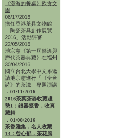
《漫游的餐桌》飲食文
學
06/17/2016
擔任香港茶具文物館
「陶瓷茶具創作展覽
2016」活動評審
22/05/2016
池宗憲《第一屆髹漆與
歷代茶器典藏》在福州
30/04/2016
國立台北大學中文系邀
請池宗憲進行「《全台
詩》的茶滋」專題演講
．01/11/2016
2016茶葉茶器收藏趨
勢1：銀器掇香．收真
藏精
．01/08/2016
茶香雅集
．
名人收藏
13：曾心郁．茶花風