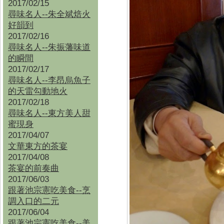
2017/02/15
尋味名人--朱全斌焙火
好韻到
2017/02/16
尋味名人--朱振藩味道
的瞬間
2017/02/17
尋味名人--李昂烏魚子
的天雷勾動地火
2017/02/18
尋味名人--東方美人甜
蜜現身
2017/04/07
文華東方的茶宴
2017/04/08
茶宴的前奏曲
2017/06/03
跟著池宗憲吃美食--烹
調入口的二元
2017/06/04
跟著池宗憲吃美食--
美