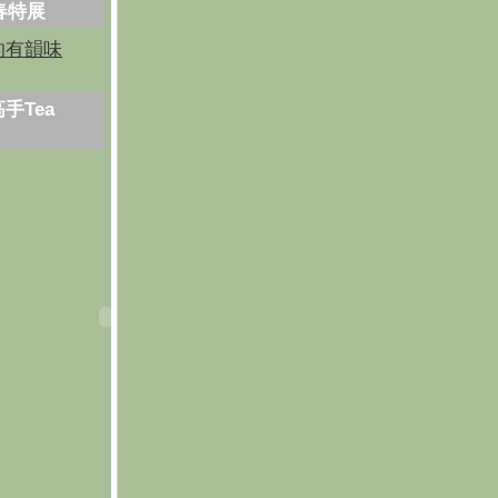
芳春特展
的有韻味
手Tea