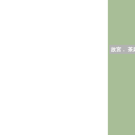
故宮． 茶