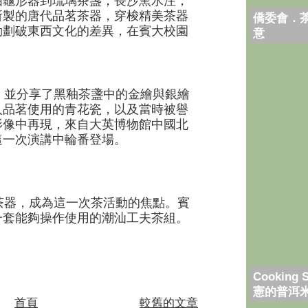
由龜形器到琉璃茶盞，長沙窯水注，
所製的唐代品茗茶器，穿梭精美茶器
僑委會．
動劃破東西文化的差異，在賓大校園
意
並分享了黑釉茶盞中的金繪與銀繪
人品茗使用的青花瓷，以及當時被譽
影像中再現，來自大英博物館中國北
這一次演講中輪番登場。
器，成為這一次茶活動的焦點。賓
一套能夠操作使用的潮汕工夫茶組。
Cooking 
憲的普洱
首頁
較舊的文章