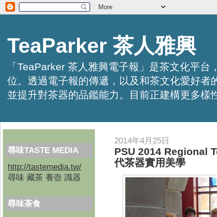
TeaParker 茶人雅興
「TeaParker 茶人雅興電子報」是茶文
位。透過電子報的傳遞，以及和茶文化愛好者
並提升對茶器的品鑑能力。目前正建構更多樣性的資訊交
2014年4月25日
尋味TASTE MEDIA
PSU 2014 Regional 
代茶器實用美學
http://tastemedia.tw/
尋味 藏茶 養壺 識器
尋味茶食