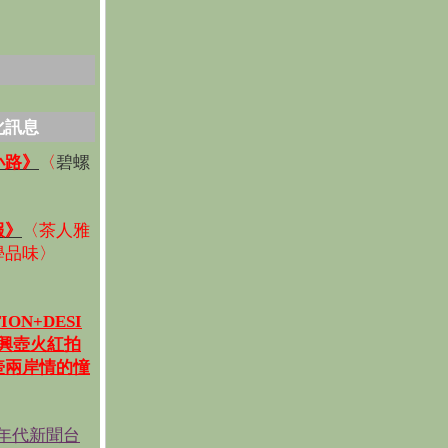
化訊息
碧螺
小路》
〈
〉
報》
〈
茶人雅
學品味
〉
ION+DESI
宜興壺火紅拍
壺兩岸情的憧
《年代新聞台