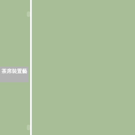
．茶席裝置藝