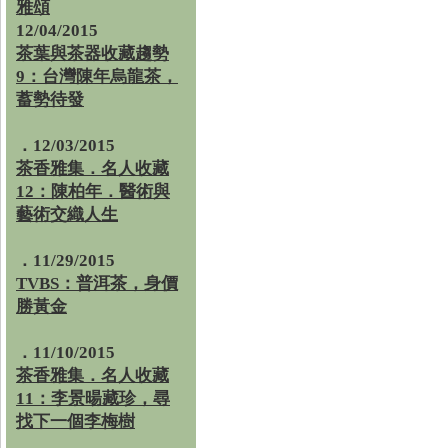
雅頌
12/04/2015
茶葉與茶器收藏趨勢
9：台灣陳年烏龍茶，
蓄勢待發
．12/03/2015
茶香雅集．名人收藏
12：陳柏年．醫術與
藝術交織人生
．11/29/2015
TVBS：普洱茶，身價
勝黃金
．11/10/2015
茶香雅集．名人收藏
11：李景暘藏珍，尋
找下一個李梅樹