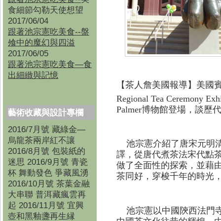
食細節勾勒天使想望
2017/06/04
跟著池宗憲吃美食--盤
飧中的魔幻與四溢
2017/06/05
跟著池宗憲吃美食—食
出細緻與記憶
【茶人詹
美國
報導】美國
Regional Tea Ceremony Exhi
Palmer博物館登場，談
藝術收藏與設計專欄
2016/7月號 藏綠金—
烏龍茶兩岸紅不讓
池宗憲介紹了唐宋元明清
2016/8月號 包裝紙的
譯，從唐代煮茶法宋代點
迷思 2016/9月號 青瓷
做了全面性的探索，並藉
杯 舞動發色 爭藏風湧
茶同好，穿梭千年的時光
2016/10月號 茶葉金融
大串聯 普洱藏瘋雲再
起 2016/11月號 宜興
池宗憲以中國陝西法門寺
壺和黑釉盞再生縁