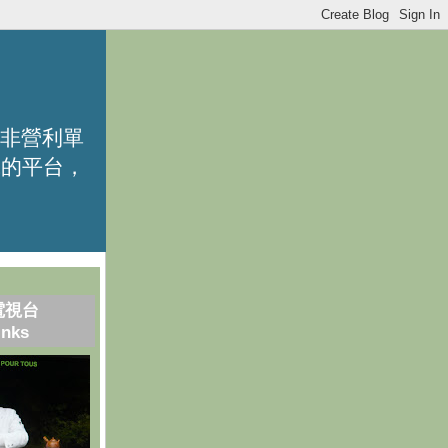
的非營利單
識的平台，
電視台
inks