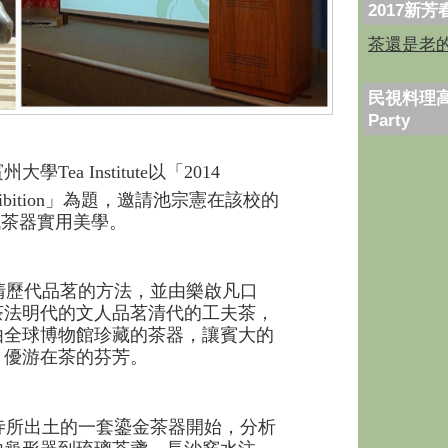
2017新
茶還是老
民視料理高
Party
賓州大學
Tea Institute
以「
2014
bition
」為題，邀請池宗憲在該校的
歷代茶器實用美學。
歷代品茗的方法，並由樂啟凡口
茶法明代的文人品茗清代的工夫茶，
由全球博物館珍藏的茶器，讓賓大的
，優游在茶的芬芳。
所出土的一套鎏金茶器開始，分析