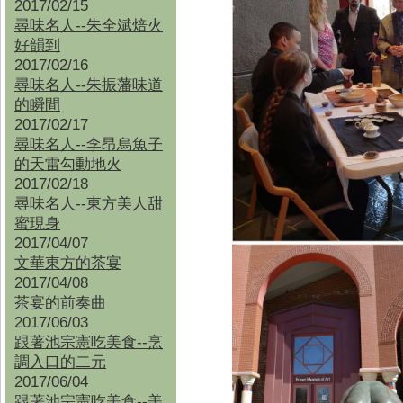
2017/02/15
尋味名人--朱全斌焙火
好韻到
2017/02/16
尋味名人--朱振藩味道
的瞬間
2017/02/17
尋味名人--李昂烏魚子
的天雷勾動地火
2017/02/18
尋味名人--東方美人甜
蜜現身
2017/04/07
文華東方的茶宴
2017/04/08
茶宴的前奏曲
2017/06/03
跟著池宗憲吃美食--烹
調入口的二元
2017/06/04
跟著池宗憲吃美食--
美