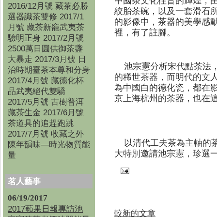
中國茶文化往昔的輝煌，
2016/12月號 藏茶必勝
絞胎茶碗，以及一套滑石
選器識茶雙修 2017/1
的影像中，茶器的美學感
月號 藏茶新竉武夷茶
裡，有了註腳。
驗明正身 2017/2月號
2500萬日圓供御茶盞
大暴走 2017/3月號 日
池宗憲分析宋代點茶法，
治時期臺茶本尊和分身
的稀世茶器，而明代的文
2017/4月號 藏德化杯
為中國白的德化瓷，都在
品武夷絕代雙驕
京上海杭州的茶器，也在
2017/5月號 古樹普洱
藏茶生金 2017/6月號
茶道具的追趕跑跳
2017/7月號 收藏之外
以清代工夫茶為主軸的茶
陳年韻味—時光物質能
大特別邀請池宗憲，珍選
量
茗人藝事
06/19/2017
2017蘋果日報專訪池
較新的文章