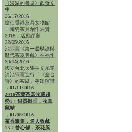
《漫游的餐桌》飲食文
學
06/17/2016
擔任香港茶具文物館
「陶瓷茶具創作展覽
2016」活動評審
22/05/2016
池宗憲《第一屆髹漆與
歷代茶器典藏》在福州
30/04/2016
國立台北大學中文系邀
請池宗憲進行「《全台
詩》的茶滋」專題演講
．01/11/2016
2016茶葉茶器收藏趨
勢1：銀器掇香．收真
藏精
．01/08/2016
茶香雅集
．
名人收藏
13：曾心郁．茶花風