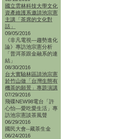
國立雲林科技大學文化
資產維護系邀請池宗憲
主講「茶席的文化對
話」
09/05/2016
《非凡電視—趨勢進化
論》專訪池宗憲分析
「普洱茶跟金融系的連
結」
08/30/2016
台大實驗林區請池宗憲
於竹山做「台灣生態有
機茶的願景」專題演講
07/29/2016
飛碟NEW98電台「許
心怡—愛吃愛生活」專
訪池宗憲談茶風聲
06/29/2016
國民大會--藏茶生金
06/24/2016