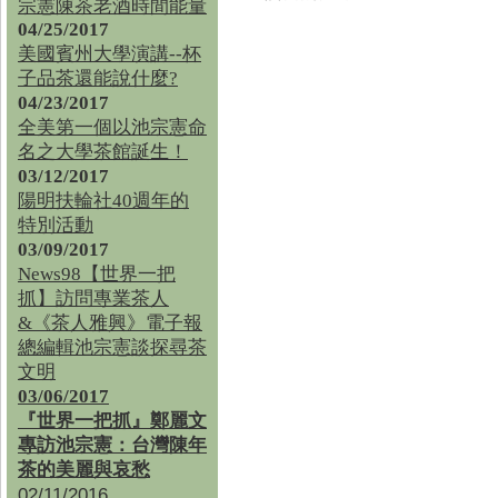
宗憲陳茶老酒時間能量
04/25/2017
美國賓州大學演講--杯
子品茶還能說什麼?
04/23/2017
全美第一個以池宗憲命
名之大學茶館誕生！
03/12/2017
陽明扶輪社40週年的
特別活動
03/09/2017
News98【世界一把
抓】訪問專業茶人
&《茶人雅興》電子報
總編輯池宗憲談探尋茶
文明
03/06/2017
『世界一把抓』鄭麗文
專訪池宗憲：台灣陳年
茶的美麗與哀愁
02/11/2016