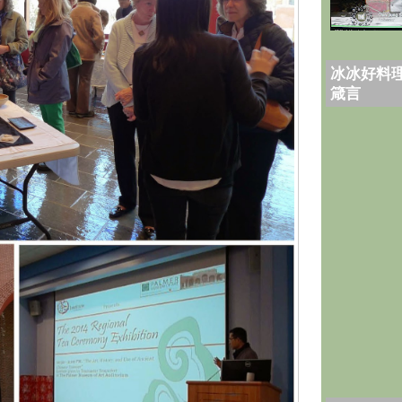
冰冰好料理
箴言