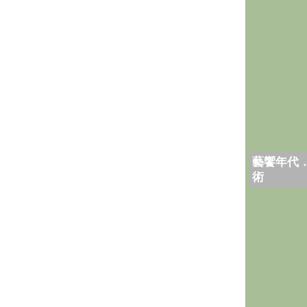
藝饗年代
術