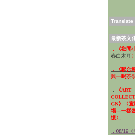
Translate
最新茶文
．《鄉間
春白木耳
．《聯合
興—喝茶
．
《ART
COLLECT
GN》〈
場—一樣
憬〉
．08/19