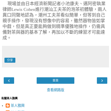
現場並由日本經濟新聞記者小池康夫、邁阿密執業
律師
Lewis Cohen
進行潮汕工夫茶的泡茶初體驗，兩人
異口同聲地認為，潮州工夫茶看似簡單，但等到自己
親手操作，發現沒有想像中的容易，雖然器物皆如掌
中戲，但是真正要能夠做到精準優雅地操作，仍需具
備對茶與器的基本了解，再加以不斷的練習才可能達
成。
分享
‹
›
首頁
查看網路版
有關茶人雅興
茶人雅興