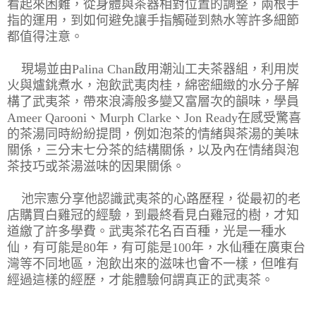
看起來困難，從身體與茶器相對位置的調整，兩根手
指的運用，到如何避免讓手指觸碰到熱水等許多細節
都值得注意。
現場並由
Palina Chan
啟用潮汕工夫茶器組，利用炭
火與爐銚煮水，泡飲武夷肉桂，綿密細緻的水分子解
構了武夷茶，帶來浪濤般多變又富層次的韻味，學員
Ameer Qarooni
、
Murph Clarke
、
Jon Ready
在感受驚喜
的茶湯同時紛紛提問，例如泡茶的情緒與茶湯的美味
關係，三分末七分茶的結構關係，以及內在情緒與泡
茶技巧或茶湯滋味的因果關係。
池宗憲分享他認識武夷茶的心路歷程，從最初的老
店購買白雞冠的經驗，到最終看見白雞冠的樹，才知
道繳了許多學費。武夷茶花名百百種，光是一種水
仙，有可能是
80
年，有可能是
100
年，水仙種在廣東台
灣等不同地區，泡飲出來的滋味也會不一樣，但唯有
經過這樣的經歷，才能體驗何謂真正的武夷茶。