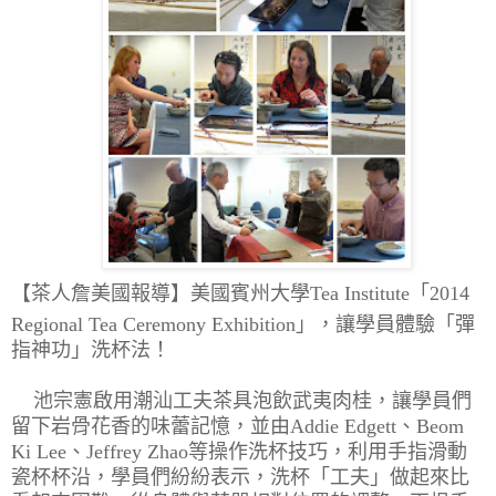
【茶人詹
美國
報導】
美國賓州大學
Tea Institute
「
2014
Regional Tea Ceremony Exhibition
」，讓學員體驗「彈
指神功」洗杯法！
池宗憲啟用潮汕工夫茶具泡飲武夷肉桂，讓學員們
留下岩骨花香的味蕾記憶，並由
Addie Edgett
、
Beom
Ki Lee
、Jeffrey Zhao等
操作洗杯技巧，利用手指滑動
瓷杯杯沿，學員們紛紛表示，洗杯「工夫」做起來比