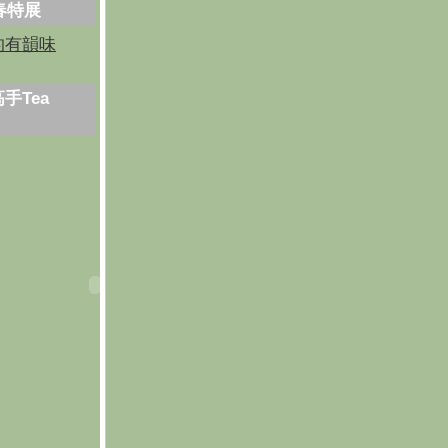
芳春特展
的有韻味
手Tea