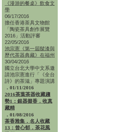
《漫游的餐桌》飲食文
學
06/17/2016
擔任香港茶具文物館
「陶瓷茶具創作展覽
2016」活動評審
22/05/2016
池宗憲《第一屆髹漆與
歷代茶器典藏》在福州
30/04/2016
國立台北大學中文系邀
請池宗憲進行「《全台
詩》的茶滋」專題演講
．01/11/2016
2016茶葉茶器收藏趨
勢1：銀器掇香．收真
藏精
．01/08/2016
茶香雅集
．
名人收藏
13：曾心郁．茶花風