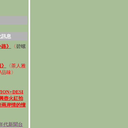
化訊息
碧螺
小路》
〈
〉
報》
〈
茶人雅
學品味
〉
ION+DESI
宜興壺火紅拍
壺兩岸情的憧
《年代新聞台