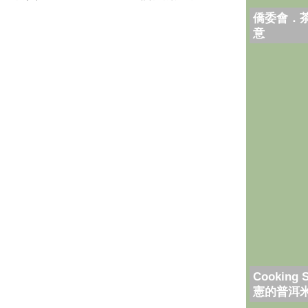
僑委會．
意
Cooking 
憲的普洱