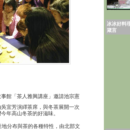
冰冰好料理
箴言
故事館「茶人雅興講座」邀請池宗憲
由吳宜芳演繹茶席，與冬茶展開一次
灣今年高山冬茶的好滋味。
地分布與茶的各種特性，由北部文