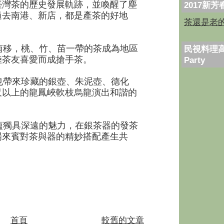
臺灣茶的歷史發展軌跡，並喚醒了塵
2017新
過去南港、新店，都是產茶的好地
茶還是老
移，桃、竹、苗一帶的茶成為地區
民視料理高
陸茶友喜愛而成搶手茶。
Party
帶來珍藏的銀壺、朱泥壺、德化
尺以上的龍鳳峽軟枝烏龍演出和諧的
獨具深遠的魅力，在銀茶器的發茶
場來賓對茶與器的精妙搭配產生共
首頁
較舊的文章