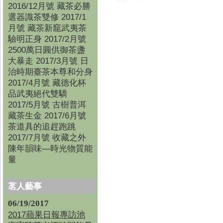
2016/12月號 藏茶必勝
選器識茶雙修 2017/1
月號 藏茶新竉武夷茶
驗明正身 2017/2月號
2500萬日圓供御茶盞
大暴走 2017/3月號 日
治時期臺茶本尊和分身
2017/4月號 藏德化杯
品武夷絕代雙驕
2017/5月號 古樹普洱
藏茶生金 2017/6月號
茶道具的追趕跑跳
2017/7月號 收藏之外
陳年韻味—時光物質能
量
茗人藝事
06/19/2017
2017蘋果日報專訪池