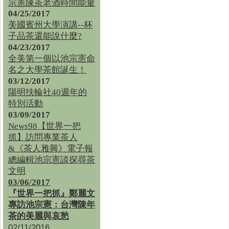
宗憲陳茶老酒時間能量
04/25/2017
美國賓州大學演講--杯
子品茶還能說什麼?
04/23/2017
全美第一個以池宗憲命
名之大學茶館誕生！
03/12/2017
陽明扶輪社40週年的
特別活動
03/09/2017
News98【世界一把
抓】訪問專業茶人
&《茶人雅興》電子報
總編輯池宗憲談探尋茶
文明
03/06/2017
『世界一把抓』鄭麗文
專訪池宗憲：台灣陳年
茶的美麗與哀愁
02/11/2016