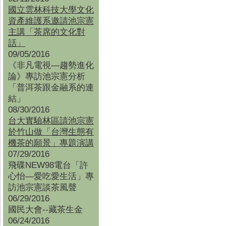
國立雲林科技大學文化
資產維護系邀請池宗憲
主講「茶席的文化對
話」
09/05/2016
《非凡電視—趨勢進化
論》專訪池宗憲分析
「普洱茶跟金融系的連
結」
08/30/2016
台大實驗林區請池宗憲
於竹山做「台灣生態有
機茶的願景」專題演講
07/29/2016
飛碟NEW98電台「許
心怡—愛吃愛生活」專
訪池宗憲談茶風聲
06/29/2016
國民大會--藏茶生金
06/24/2016