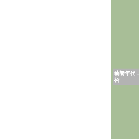
藝饗年代
術