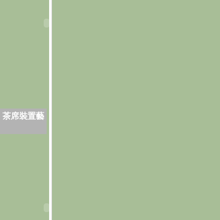
．茶席裝置藝