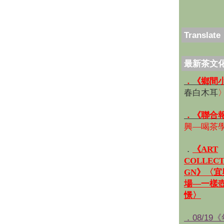
Translate
最新茶文
．《鄉間
春白木耳
．《聯合
興—喝茶
．
《ART
COLLECT
GN》〈
場—一樣
憬〉
．08/19