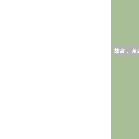
故宮． 茶