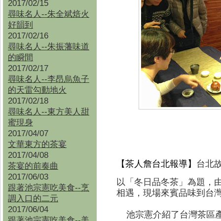
2017/02/15
尋味名人--朱全斌焙火
好韻到
2017/02/16
尋味名人--朱振藩味道
的瞬間
2017/02/17
尋味名人--李昂烏魚子
的天雷勾動地火
2017/02/18
尋味名人--東方美人甜
蜜現身
2017/04/07
文華東方的茶宴
2017/04/08
【茶人詹
台北
報導】
台北
茶宴的前奏曲
2017/06/03
以「冬日品冬茶」為題，
跟著池宗憲吃美食--烹
相遇，現場來賓品味到台
調入口的二元
2017/06/04
池宗憲介紹了台灣茶區產
跟著池宗憲吃美食--
美