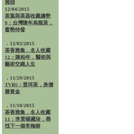
雅頌
12/04/2015
茶葉與茶器收藏趨勢
9：台灣陳年烏龍茶，
蓄勢待發
．12/03/2015
茶香雅集．名人收藏
12：陳柏年．醫術與
藝術交織人生
．11/29/2015
TVBS：普洱茶，身價
勝黃金
．11/10/2015
茶香雅集．名人收藏
11：李景暘藏珍，尋
找下一個李梅樹