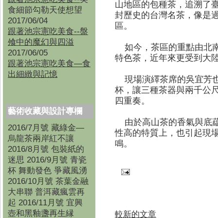
山地區的包種茶，追溯了
食細節勾勒天使想望
封歷史的台灣名茶，像是
2017/06/04
區。
跟著池宗憲吃美食--盤
飧中的魔幻與四溢
如今，茶區的重點由北南
2017/06/05
特色茶，近年來更受到大
跟著池宗憲吃美食—食
出細緻與記憶
現場演繹茶席的吳宜芳也
杯，讓三種茶器與兩千公
四重奏。
藝術收藏與設計專欄
由於高山茶的香氣與底藴
2016/7月號 藏綠金—
性高的特質上，也引起現
烏龍茶兩岸紅不讓
鳴。
2016/8月號 包裝紙的
迷思 2016/9月號 青瓷
杯 舞動發色 爭藏風湧
2016/10月號 茶葉金融
大串聯 普洱藏瘋雲再
起 2016/11月號 宜興
壺和黑釉盞再生縁
較新的文章