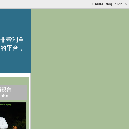
的非營利單
識的平台，
電視台
inks