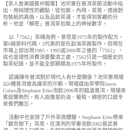
【茶人詹美國賓州報導】
池宗憲在普洱茶節活動中指
出，用純理性的觀點，從包裝、內飛、
茶質，透過對
包裝紙的真偽，以及品飲茶湯，才能得到客觀的分
析。
他並「解密」普洱茶包裝上的神祕數字。
以「7562」茶磚為例，意思是1975年的製作配方，
第6級原料代碼，2代表的是在勐海茶廠製作。
但現在
巿場上卻出現1985、1995或2000年之後的「
7562」，
這也是理性消費須要釐清之處，
7562只是一個歷史的
製茶紀錄，
並不能全部歸類為1975年所製作。
認識陳年普洱對於現代人有什麼關係？
池宗憲現場
以6種普洱做為識茶的示範。現場還由茶學院Jason
Cohen及Stephane Erler泡飲2006年的臨滄普洱，現場來
賓迴響熱烈，
有人說像是奶油、葡萄，綿密的口感令
來賓們難忘。
活動中
也安排了戶外茶席體驗，Stephane Erler帶來
「銀杏樹下」茶席，
在凜冽的早春泡飲2002易武普