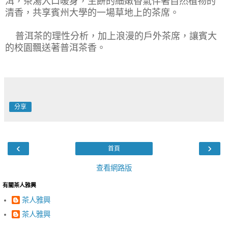
洱，茶湯入口暖身，
生餅的細嫩香氣伴著自然植物的
清香，
共享賓州大學的一場草地上的茶席。
普洱茶的理性分析，加上浪漫的戶外茶席，
讓賓大
的校園飄送著普洱茶香。
分享
‹
›
首頁
查看網路版
有關茶人雅興
茶人雅興
茶人雅興