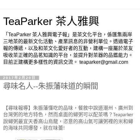
TeaParker 茶人雅興
「TeaParker 茶人雅興電子報」是茶文化平台，係匯集兩岸
三地茶的最新文化活動、產業訊息的非營利單位。透過電子
報的傳遞，以及和茶文化愛好者的互動，建構一座屬於茶友
吸收茶正確的品茗知識的平台，並提升對茶器的品鑑能力。
目前正建構更多樣性的資訊交流。 teaparker@gmail.com
2017年2月20日
尋味名人--朱振藩味道的瞬間
【尋味報導】朱振藩懂吃的品味，餐敘中說道潮州、廣州到
台灣粥的地方特色，然而桌面的蟳粥可以配茶嗎？
Teaparker
說蟳粥最宜天香高山烏龍，恣意的高山氣可讓粥裡的米和蟳
的海味共同爆發，就在味蕾
!