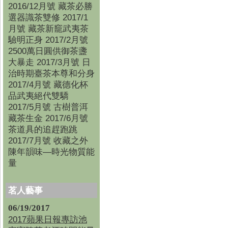
2016/12月號 藏茶必勝
選器識茶雙修 2017/1
月號 藏茶新竉武夷茶
驗明正身 2017/2月號
2500萬日圓供御茶盞
大暴走 2017/3月號 日
治時期臺茶本尊和分身
2017/4月號 藏德化杯
品武夷絕代雙驕
2017/5月號 古樹普洱
藏茶生金 2017/6月號
茶道具的追趕跑跳
2017/7月號 收藏之外
陳年韻味—時光物質能
量
茗人藝事
06/19/2017
2017蘋果日報專訪池