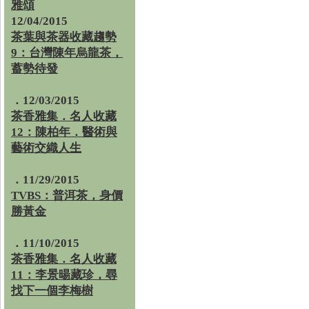
雅頌
12/04/2015
茶葉與茶器收藏趨勢
9：台灣陳年烏龍茶，
蓄勢待發
．12/03/2015
茶香雅集．名人收藏
12：陳柏年．醫術與
藝術交織人生
．11/29/2015
TVBS：普洱茶，身價
勝黃金
．11/10/2015
茶香雅集．名人收藏
11：李景暘藏珍，尋
找下一個李梅樹