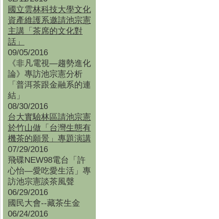
國立雲林科技大學文化
資產維護系邀請池宗憲
主講「茶席的文化對
話」
09/05/2016
《非凡電視—趨勢進化
論》專訪池宗憲分析
「普洱茶跟金融系的連
結」
08/30/2016
台大實驗林區請池宗憲
於竹山做「台灣生態有
機茶的願景」專題演講
07/29/2016
飛碟NEW98電台「許
心怡—愛吃愛生活」專
訪池宗憲談茶風聲
06/29/2016
國民大會--藏茶生金
06/24/2016