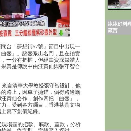
冰冰好料理
箴言
新聞台「夢想街57號」節目中出現一
「曲壺」。該壺系出名門，且在拍賣
對，十分有把握，但經由資深媒體人
，果真是傳說中由汪寅仙與張守智合
來自清華大學教授張守智設計，他
泉的路上，因車子拋錨，偶得路邊蝸
師汪寅仙合作，創作四把「曲壺」，
有力，受到各方矚目，香港茶具文物
場上寫下創價紀錄。
現場壺的把款、底款、蓋款，分析
的款識，從字型、字體深入探討。