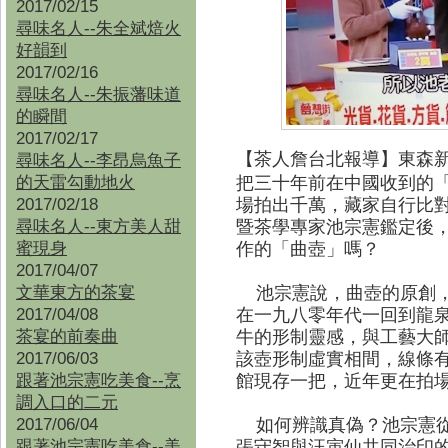
2017/02/15
尋味名人--朱全斌焙火
好韻到
2017/02/16
尋味名人--朱振藩味道
的瞬間
2017/02/17
【茶人詹台北報導
】
東森
尋味名人--李昂烏魚子
的天雷勾動地火
把三十年前在中國收到的
2017/02/18
場拍出千萬，藏家自行比
尋味名人--東方美人甜
暨茶學專家池宗憲鑑定後
蜜現身
作的「曲壺」嗎？
2017/04/07
文華東方的茶宴
池宗憲說，曲壺的原創，
2017/04/08
在一九八零年代一回到龍
茶宴的前奏曲
牛的形制靈感，與工藝大
2017/06/03
該壺形制虛實相間，線條
跟著池宗憲吃美食--烹
館現存一把，近年更在拍
調入口的二元
2017/06/04
如何辨識真偽？池宗憲從
跟著池宗憲吃美食--
美
張守智與汪寅仙共同治印