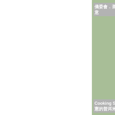
僑委會．
意
Cooking 
憲的普洱