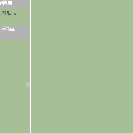
芳春特展
的有韻味
手Tea