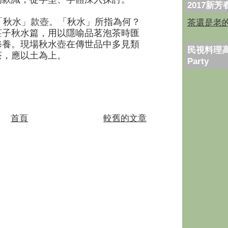
2017新
秋水」款壺。「秋水」所指為何？
茶還是老
莊子秋水篇，用以隱喻品茗泡茶時匯
修養。現場秋水壺在傳世品中多見類
民視料理高
茶，應以土為上。
Party
首頁
較舊的文章