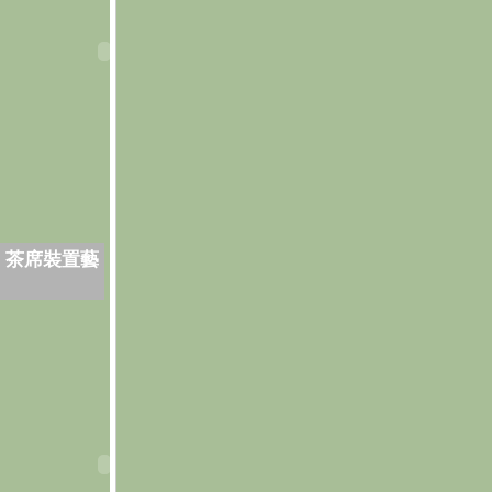
．茶席裝置藝