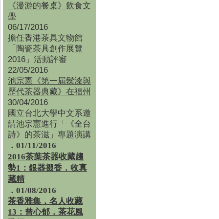
《漫游的餐桌》飲食文
學
06/17/2016
擔任香港茶具文物館
「陶瓷茶具創作展覽
2016」活動評審
22/05/2016
池宗憲《第一屆髹漆與
歷代茶器典藏》在福州
30/04/2016
國立台北大學中文系邀
請池宗憲進行「《全台
詩》的茶滋」專題演講
．01/11/2016
2016茶葉茶器收藏趨
勢1：銀器掇香．收真
藏精
．01/08/2016
茶香雅集
．
名人收藏
13：曾心郁．茶花風