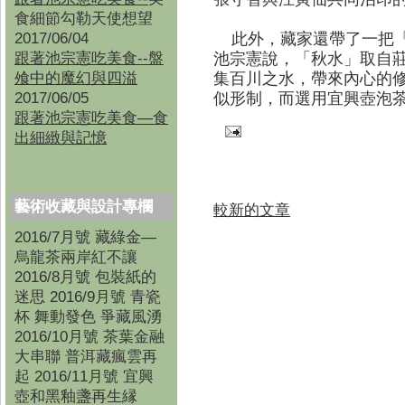
食細節勾勒天使想望
2017/06/04
此外，藏家還帶了一把「
跟著池宗憲吃美食--盤
池宗憲說，「秋水」取自
飧中的魔幻與四溢
集百川之水，帶來內心的
2017/06/05
似形制，而選用宜興壺泡
跟著池宗憲吃美食—食
出細緻與記憶
藝術收藏與設計專欄
較新的文章
2016/7月號 藏綠金—
烏龍茶兩岸紅不讓
2016/8月號 包裝紙的
迷思 2016/9月號 青瓷
杯 舞動發色 爭藏風湧
2016/10月號 茶葉金融
大串聯 普洱藏瘋雲再
起 2016/11月號 宜興
壺和黑釉盞再生縁