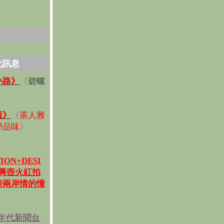
化訊息
碧螺
小路》
〈
〉
報》
〈
茶人雅
學品味
〉
ION+DESI
宜興壺火紅拍
壺兩岸情的憧
《年代新聞台