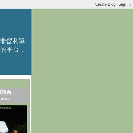
的非營利單
識的平台，
電視台
inks