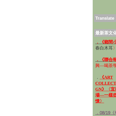
Translate
最新茶文
．《鄉間
春白木耳
．《聯合
興—喝茶
．
《ART
COLLECT
GN》〈
場—一樣
憬〉
．08/19