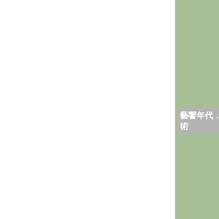
藝饗年代
術