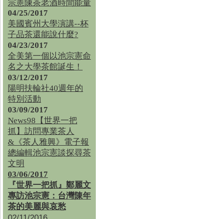
宗憲陳茶老酒時間能量
04/25/2017
美國賓州大學演講--杯
子品茶還能說什麼?
04/23/2017
全美第一個以池宗憲命
名之大學茶館誕生！
03/12/2017
陽明扶輪社40週年的
特別活動
03/09/2017
News98【世界一把
抓】訪問專業茶人
&《茶人雅興》電子報
總編輯池宗憲談探尋茶
文明
03/06/2017
『世界一把抓』鄭麗文
專訪池宗憲：台灣陳年
茶的美麗與哀愁
02/11/2016