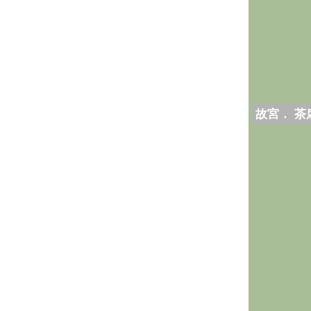
故宮． 茶