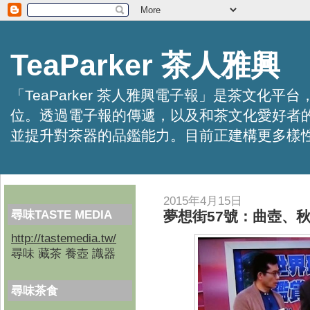
TeaParker 茶人雅興
「TeaParker 茶人雅興電子報」是茶文
位。透過電子報的傳遞，以及和茶文化愛好者
並提升對茶器的品鑑能力。目前正建構更多樣性的資訊交
2015年4月15日
尋味TASTE MEDIA
夢想街57號：曲壺、
http://tastemedia.tw/
尋味 藏茶 養壺 識器
尋味茶食