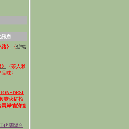
化訊息
碧螺
小路》
〈
〉
報》
〈
茶人雅
學品味
〉
ION+DESI
宜興壺火紅拍
壺兩岸情的憧
《年代新聞台