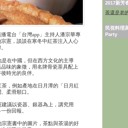
2017新
茶還是老
民視料理高
Party
播電台「台灣app」主持人潘宗華專
池宗憲，談談
在寒冬中紅茶注入人心
馨。
是在中國，但在西方文化的主導
活品味的象徵，用名牌骨瓷茶具配上
午後時光的良伴。
茶，例如產地在日月潭的「日月紅
潤、柔滑順口。
建議以瓷器、銀器為上，講究用
多一份回報。
宗憲書中的圖片，茶點與茶湯的好