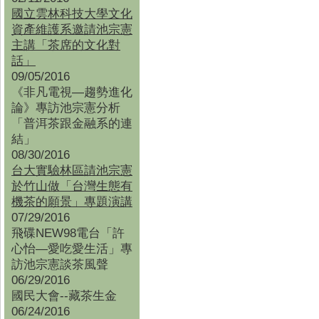
國立雲林科技大學文化
資產維護系邀請池宗憲
主講「茶席的文化對
話」
09/05/2016
《非凡電視—趨勢進化
論》專訪池宗憲分析
「普洱茶跟金融系的連
結」
08/30/2016
台大實驗林區請池宗憲
於竹山做「台灣生態有
機茶的願景」專題演講
07/29/2016
飛碟NEW98電台「許
心怡—愛吃愛生活」專
訪池宗憲談茶風聲
06/29/2016
國民大會--藏茶生金
06/24/2016