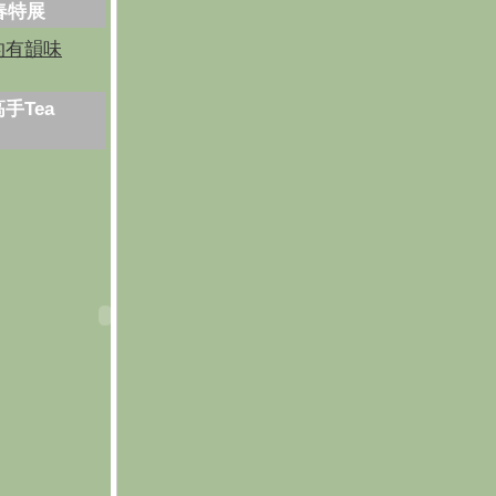
芳春特展
的有韻味
手Tea