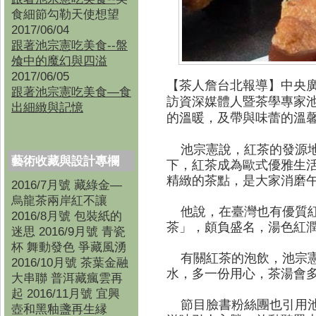
食細節勾勒天使想望
2017/06/04
跟著池宗憲吃美食--盤
飧中的魔幻與四溢
2017/06/05
【茶人詹台北報導】
中央廣
跟著池宗憲吃美食—食
訪資深媒體人暨茶學專家
出細緻與記憶
的溫暖，及帶與味蕾的溫
池宗憲說，紅茶的發源地
藝術收藏與設計專欄
下，紅茶成為歐式優雅生
精緻的茶點，是大家消磨
2016/7月號 藏綠金—
烏龍茶兩岸紅不讓
他說，在臺灣也有優質紅
2016/8月號 包裝紙的
茶」，頗負盛名，湯色紅
迷思 2016/9月號 青瓷
杯 舞動發色 爭藏風湧
有關紅茶的泡飲，池宗憲
2016/10月號 茶葉金融
水，多一份用心，茶湯會
大串聯 普洱藏瘋雲再
起 2016/11月號 宜興
節目臉書粉絲團也引用池
壺和黑釉盞再生縁