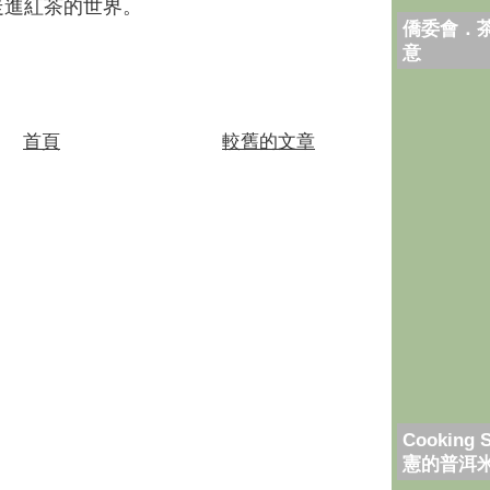
走進紅茶的世界。
僑委會．
意
首頁
較舊的文章
Cooking 
憲的普洱