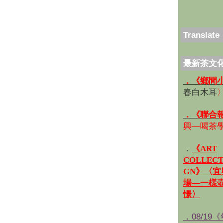
Translate
最新茶文
．《鄉間
春白木耳
．《聯合
興—喝茶
．
《ART
COLLECT
GN》〈
場—一樣
憬〉
．08/19