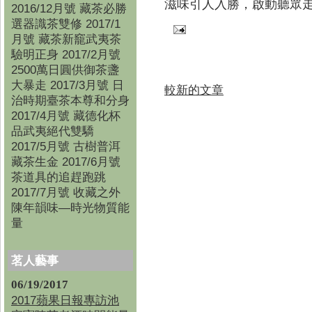
滋味引人入勝，啟動聽眾
2016/12月號 藏茶必勝
選器識茶雙修 2017/1
月號 藏茶新竉武夷茶
驗明正身 2017/2月號
2500萬日圓供御茶盞
大暴走 2017/3月號 日
較新的文章
治時期臺茶本尊和分身
2017/4月號 藏德化杯
品武夷絕代雙驕
2017/5月號 古樹普洱
藏茶生金 2017/6月號
茶道具的追趕跑跳
2017/7月號 收藏之外
陳年韻味—時光物質能
量
茗人藝事
06/19/2017
2017蘋果日報專訪池