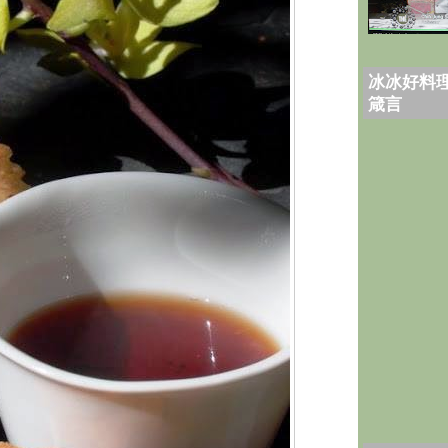
冰冰好料理
箴言