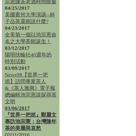
宗憲陳茶老酒時間能量
04/25/2017
美國賓州大學演講--杯
子品茶還能說什麼?
04/23/2017
全美第一個以池宗憲命
名之大學茶館誕生！
03/12/2017
陽明扶輪社40週年的
特別活動
03/09/2017
News98【世界一把
抓】訪問專業茶人
&《茶人雅興》電子報
總編輯池宗憲談探尋茶
文明
03/06/2017
『世界一把抓』鄭麗文
專訪池宗憲：台灣陳年
茶的美麗與哀愁
02/11/2016