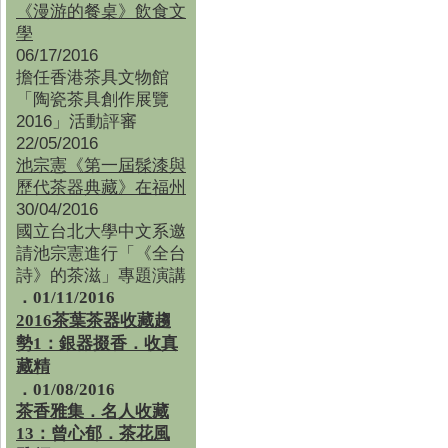
《漫游的餐桌》飲食文
學
06/17/2016
擔任香港茶具文物館
「陶瓷茶具創作展覽
2016」活動評審
22/05/2016
池宗憲《第一屆髹漆與
歷代茶器典藏》在福州
30/04/2016
國立台北大學中文系邀
請池宗憲進行「《全台
詩》的茶滋」專題演講
．01/11/2016
2016茶葉茶器收藏趨
勢1：銀器掇香．收真
藏精
．01/08/2016
茶香雅集
．
名人收藏
13：曾心郁．茶花風