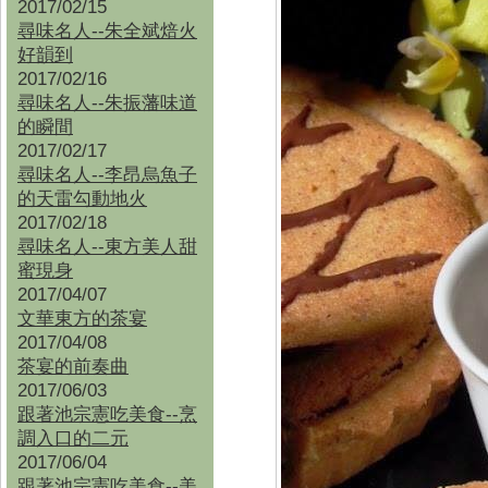
2017/02/15
尋味名人--朱全斌焙火
好韻到
2017/02/16
尋味名人--朱振藩味道
的瞬間
2017/02/17
尋味名人--李昂烏魚子
的天雷勾動地火
2017/02/18
尋味名人--東方美人甜
蜜現身
2017/04/07
文華東方的茶宴
2017/04/08
茶宴的前奏曲
2017/06/03
跟著池宗憲吃美食--烹
調入口的二元
2017/06/04
跟著池宗憲吃美食--
美