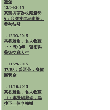
雅頌
12/04/2015
茶葉與茶器收藏趨勢
9：台灣陳年烏龍茶，
蓄勢待發
．12/03/2015
茶香雅集．名人收藏
12：陳柏年．醫術與
藝術交織人生
．11/29/2015
TVBS：普洱茶，身價
勝黃金
．11/10/2015
茶香雅集．名人收藏
11：李景暘藏珍，尋
找下一個李梅樹