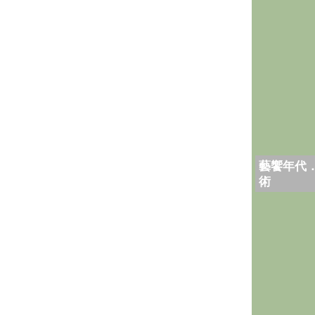
藝饗年代
術