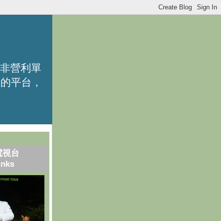
的非營利單
識的平台，
電視台
inks