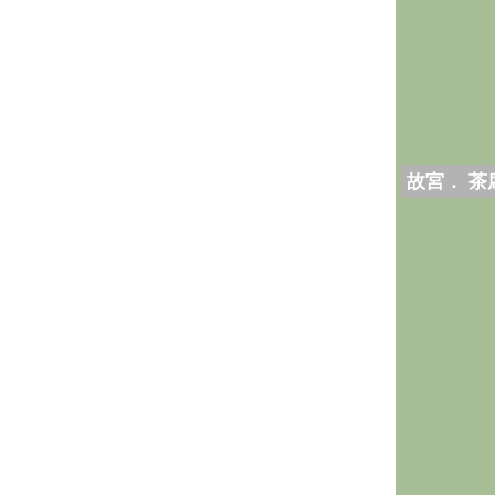
故宮． 茶