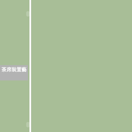
．茶席裝置藝