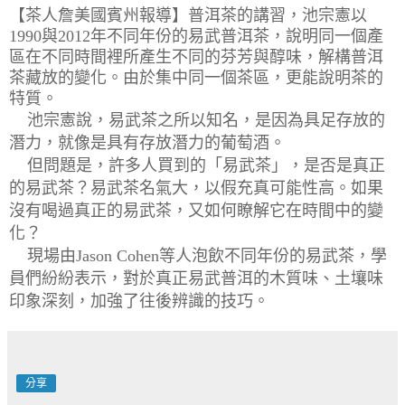
【茶人詹美國賓州報導】
普洱茶的講習，池宗憲以
1990與2012年不同年份的易武普洱茶，
說明同一個產
區在不同時間裡所產生不同的芬芳與醇味，
解構普洱
茶藏放的變化。由於集中同一個茶區，更能說明茶的
特質。
池宗憲說，易武茶之所以知名，是因為具足存放的
潛力，
就像是具有存放潛力的葡萄酒。
但問題是，許多人買到的「易武茶」
，是否是真正
的易武茶？易武茶名氣大，以假充真可能性高。
如果
沒有喝過真正的易武茶，又如何瞭解它在時間中的變
化？
現場由Jason Cohen等人泡飲不同年份的易武茶，
學
員們
紛紛表示，對於真正易武普洱的木質味、土壤味
印象深刻，
加強了往後辨識的技巧。
分享