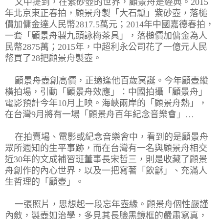
文中提到，在紫砂壺的世界，顧景舟是經典。2015
年北京東正春拍，顧景舟製「大石瓢」紫砂壺，落槌
價加傭金達人民幣2817.5萬元；2014年中國嘉德春拍，
一套「顧景舟製九頭詠梅茶具」，落槌價加傭金為人
民幣2875萬；2015年，中超利永公司花了一億元人民
幣買了28把顧景舟製壺。
顧景舟壺創高價，正適逢他百歲冥誕。今年顧壺縱
橫拍場，引動「顧景舟效應」：中國拍攝「顧景舟」
電影預計今年10月上映。海峽兩岸的「顧景舟熱」，
在台灣9月將有一場「顧景舟百年紀念音樂會」…
在拍賣場、電影或紀念音樂會中，看到的是顧景舟
眾所週知的生平事跡，而在台灣有一名與顧景舟相交
近30年的文成補習班董事長宋哲三，則是收藏了顧景
舟創作的內心世界，以及一把寫著「飲龢」、充滿人
生哲理的「顧壺」。
一張照片，思想起一段忘年壺緣。顧景舟個性嚴謹
內斂，製壺如治學，多見其長臉黑鏡框的嚴肅寫真，