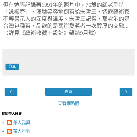
但在這張記錄著1991年的照片中，76歲的顧老手持
「詠梅壺」，滿臉笑容地倒茶給宋哲三，透露藝術家
不輕易示人的深度與溫度。宋哲三記得，那次泡的是
台灣包種茶，品飲的是兩岸愛茗者一次醇厚的交融...
（詳見《藝術收藏＋設計》雜誌9月號）
分享
‹
›
首頁
查看網路版
有關茶人雅興
茶人雅興
茶人雅興