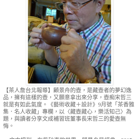
【茶人詹台北報導
】
顧景舟的壺，是藏壺者的夢幻逸
品，擁有這樣的壺，又願意拿出來分享，壺痴宋哲三
就是有如此氣度。《藝術收藏＋設計》9月號「茶香雅
集．名人收藏」專欄，以〈藏壺藏心，樂活知己〉為
題，與讀者分享文成補習班董事長宋哲三的愛壺無
悔。