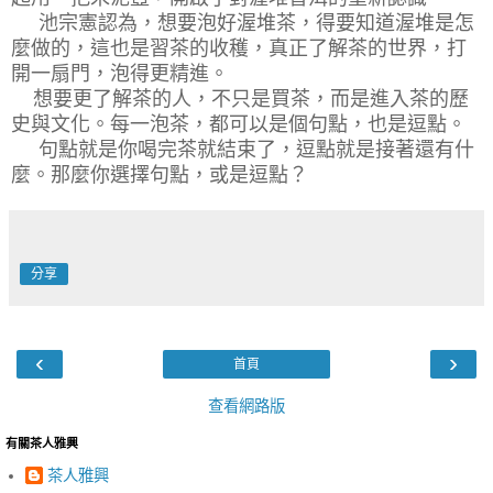
池宗憲認為，想要泡好渥堆茶，得要知道渥堆是怎
麼做的，
這也是習茶的收穫，真正了解茶的世界，打
開一扇門，泡得更精進。
想要更了解茶的人，不只是買茶，而是進入茶的歷
史與文化。
每一泡茶，都可以是個句點，也是逗點。
句點就是你喝完茶就結束了，逗點就是接著還有什
麼。
那麼你選擇句點，或是逗點？
分享
‹
›
首頁
查看網路版
有關茶人雅興
茶人雅興