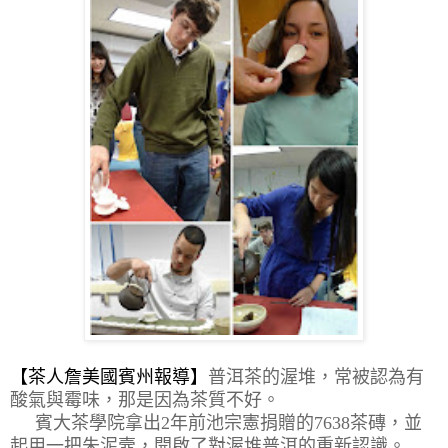
【茶人詹美國賓州報導】
普洱茶的渥堆，常被認為有
酸氣與霉味，那是因為茶質不好。
賓大茶學院拿出2年前池宗憲捐贈的7638茶磚，
並
起用一把朱泥壼，開啟了對渥堆普洱的重新認識。