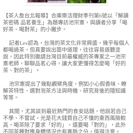
【茶人詹台北報導】
合庫樂活理財季刊第6號以
「
解讀
茶密碼 品茗養生」為題專訪池宗憲，與讀者分享「喝
好茶、喝對茶」的小撇步。
記者Lev認為，台灣的茶文化非常興盛，幾乎每個人
都喝過茶，但真要說出箇中道理，往往容易道聽塗
說，因此特別邀請台灣目前最權威的茶專家之一池宗
憲老師，聊聊品茗心得，讓大家更懂得怎麼喝「好的
茶、對的茶」。
池宗憲提出了幾點觀察角度，例如小心假香味、瞭
解茶特性、選對泡茶方法與時機、研究背後的隱知識
等等。
其間，尤其談到最近熱門的食安話題，他說若自己
不學、不嘗試，光是花大錢買自己不懂的東西風險較
高，喝茶除了要求「好的」，還要喝「對的」，此外
不同茶種對應身體情況也有寒熱之分，值得注意。