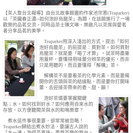
【茶人詹台北報導】
由台北故事館邀約作家池宗憲(Teaparker)
以「茶饞春正濃─如何泡好烏龍茶」為題，在該館進行了一場
歡樂的品茗交流，同時品茶士陳文琳、樂啟凡以茶席與愛茗
者分享品茗的美學。
Teaparker用深入淺出的方式，提出「如何
泡好烏龍茶」的前提是：買對茶。如何買對
烏龍茶？就是要「喝了才算」。試茶時盡量
用蓋杯，要懂得用味蕾分辨茶的優劣，而非
只是用聽的，而且要懂得「解構」茶。
解構茶不是要看茶的化學元素，而是要揭
開你的舌頭與茶的結緣點，而是要你打開味
蕾，去迎接茶帶來的香、甜、韻！
泡好茶還要掌握關鍵
點；水。如何找到好水？如何應用自來水的
存放，以方便聽聞茶與水的和鳴樂章？
煮水這件事很重要，卻常常被忽略！
Teaparker歸結出煮水妙法，要讓古人說的
「水一沸，泡得茶真味」重登茶趣的舞台。