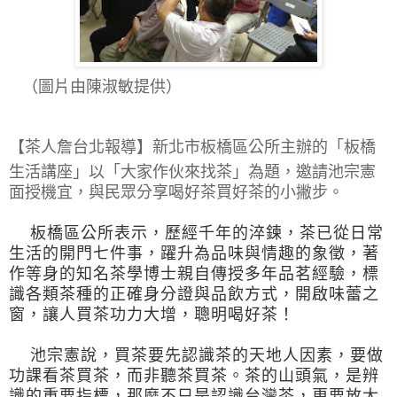
（圖片由陳淑敏提供）
【茶人詹台北報導】
新北市板橋區公所主辦的「板橋
生活講座」以「大家作伙來找茶」為題，邀請池宗憲
面授機宜，與民眾分享喝好茶買好茶的小撇步。
板橋區公所表示，
歷經千年的淬鍊，茶已從日常
生活的開門七件事，躍升為品味與情趣的象徵，著
作等身的知名茶學博士親自傳授多年品茗經驗，標
識各類茶種的正確身分證與品飲方式，開啟味蕾之
窗，讓人買茶功力大增，聰明喝好茶！
池宗憲說，買茶要先認識茶的天地人因素，要做
功課看茶買茶，而非聽茶買茶。茶的山頭氣，是辨
識的重要指標，那麼不只是認識台灣茶，更要放大