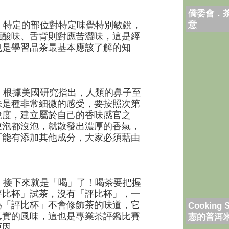
僑委會．
意
特定的部位對特定味覺特別敏銳，
應酸味、舌背則對應苦澀味，這是經
也是學習品茶最基本應該了解的知
根據美國研究指出，人類的鼻子至
味是種非常細微的感受，要按照次第
銳度，建立屬於自己的香味感官之
連泡都沒泡，就散發出濃厚的香氣，
可能有添加其他成分，大家必須藉由
。
接下來就是「喝」了！喝茶要把握
評比杯」試茶，沒有「評比杯」，一
為「評比杯」不會修飾茶的味道，它
Cooking 
真實的風味，這也是專業茶評鑑比賽
憲的普洱
...