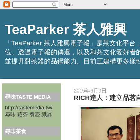
TeaParker 茶人雅興
「TeaParker 茶人雅興電子報」是茶文
位。透過電子報的傳遞，以及和茶文化愛好者
並提升對茶器的品鑑能力。目前正建構更多樣性的資訊交
2015年6月9日
尋味TASTE MEDIA
RICH達人：建立品茗
http://tastemedia.tw/
尋味 藏茶 養壺 識器
尋味茶食