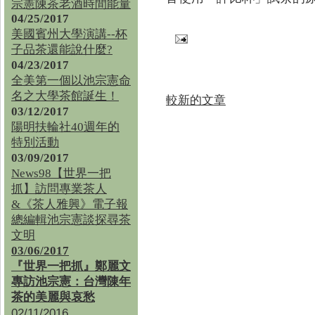
宗憲陳茶老酒時間能量
04/25/2017
美國賓州大學演講--杯
子品茶還能說什麼?
04/23/2017
全美第一個以池宗憲命
名之大學茶館誕生！
較新的文章
03/12/2017
陽明扶輪社40週年的
特別活動
03/09/2017
News98【世界一把
抓】訪問專業茶人
&《茶人雅興》電子報
總編輯池宗憲談探尋茶
文明
03/06/2017
『世界一把抓』鄭麗文
專訪池宗憲：台灣陳年
茶的美麗與哀愁
02/11/2016