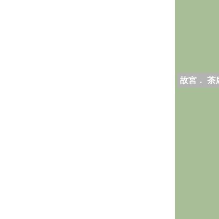
故宮． 茶