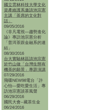
國立雲林科技大學文化
資產維護系邀請池宗憲
主講「茶席的文化對
話」
09/05/2016
《非凡電視—趨勢進化
論》專訪池宗憲分析
「普洱茶跟金融系的連
結」
08/30/2016
台大實驗林區請池宗憲
於竹山做「台灣生態有
機茶的願景」專題演講
07/29/2016
飛碟NEW98電台「許
心怡—愛吃愛生活」專
訪池宗憲談茶風聲
06/29/2016
國民大會--藏茶生金
06/24/2016