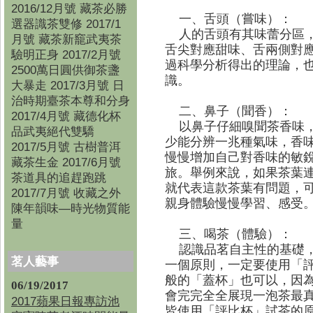
2016/12月號 藏茶必勝
一、舌頭（嘗味）：
選器識茶雙修 2017/1
人的舌頭有其味蕾分區，
月號 藏茶新竉武夷茶
舌尖對應甜味、舌兩側對
驗明正身 2017/2月號
過科學分析得出的理論，
2500萬日圓供御茶盞
識。
大暴走 2017/3月號 日
治時期臺茶本尊和分身
二、鼻子（聞香）：
2017/4月號 藏德化杯
以鼻子仔細嗅聞茶香味，
品武夷絕代雙驕
少能分辨一兆種氣味，香
2017/5月號 古樹普洱
慢慢增加自己對香味的敏
藏茶生金 2017/6月號
旅。舉例來說，如果茶葉
茶道具的追趕跑跳
就代表這款茶葉有問題，
2017/7月號 收藏之外
親身體驗慢慢學習、感受
陳年韻味—時光物質能
量
三、喝茶（體驗）：
認識品茗自主性的基礎，
茗人藝事
一個原則，一定要使用「
般的「蓋杯」也可以，因
06/19/2017
會完完全全展現一泡茶最
2017蘋果日報專訪池
皆使用「評比杯」試茶的原因