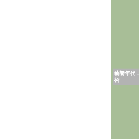
藝饗年代
術