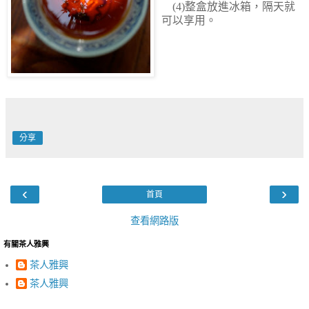
(4)整盒放進冰箱，隔天就
可以享用。
分享
‹
›
首頁
查看網路版
有關茶人雅興
茶人雅興
茶人雅興