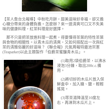
【茶人詹台北報導】
中秋吃月餅，甜美滋味好幸福，卻又擔
心糖分帶來的身體負擔。怎麼辦？來一道清爽可口又不失美
味的健康料理，紅茶料理是好選擇。
那不只是把茶放進料理一起煮，得要懂得茶葉的特性茶葉
與食物的相關性。以青木瓜的清爽，又如何搭配出一次與紅
茶的清雅俗麗的好滋味？《聯合報》元氣周報特邀池宗憲
(Teaparker)以此主題製作「伯爵茶蜜釀青木瓜」。
(1)取用2袋伯爵茶，以沸水
浸泡3分鐘，取出200c.c.備
用。
(2)將切好的木瓜片放入保
鮮盒中，加入糖、鹽，輕輕
搖晃。
(3)等茶湯降溫至10度左
右，再淋到木瓜片上。