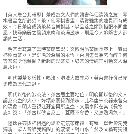
【茶人詹台北報導】
茶成為文人們的讀書伴侶清談之友、琴
棋書畫之所必須。茶，使琴棋書畫、清賞雅集的連貫而有成
效。今日茶席或談茶與音樂對話，以品茗之類別搭配不同曲
風，找尋樂器之風韻來應和茶湯滋味，則是今人追隨古人餘
韻的生活。
明茶畫寫真了當時茶席盛況：文徵明品茶圖長案上一壺兩
杯極簡茶器，是沉潛於深層的永恆，否則怎會為茗而醉？何
等茶湯令他傾倒？新起的製茶法，綠茶的清純正引動文人深
層永恆。
明代製茶多樣性，喝法、泡法大放異彩，著茶書抒發己見
更成為歷代之冠。
明代以後的泡茶法，茶壺居主要地位，明晚期以後的文人
認為茶壺的大小、好壞亦關係到茶味，此為唐宋茶器未曾有
的現象。明人重視江蘇宜興所產壺，文震亨即在其《長物
志》說：「茶壺以砂者為上，蓋既不奪香，又無熟湯氣。」
隱逸在壺與杯相遇的溫柔氣氛茶席裡，有種「舉世皆濁我
獨清，眾人皆醉我獨醒」的感懷，對山水自然及文藝有獨特