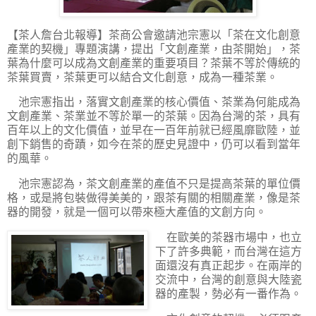
【茶人詹台北報導】
茶商公會邀請池宗憲以「茶在文化創意
產業的契機」專題演講，提出「文創產業，由茶開始」，茶
葉為什麼可以成為文創產業的重要項目？茶葉不等於傳統的
茶葉買賣，茶葉更可以結合文化創意，成為一種茶業。
池宗憲指出，落實文創產業的核心價值、茶業為何能成為
文創產業、茶業並不等於單一的茶葉。因為台灣的茶，具有
百年以上的文化價值，並早在一百年前就已經風靡歐陸，並
創下銷售的奇蹟，如今在茶的歷史見證中，仍可以看到當年
的風華。
池宗憲認為，茶文創產業的產值不只是提高茶葉的單位價
格，或是將包裝做得美美的，跟茶有關的相關產業，像是茶
器的開發，就是一個可以帶來極大產值的文創方向。
在歐美的茶器市場中，也立
下了許多典範，而台灣在這方
面還沒有真正起步。在兩岸的
交流中，台灣的創意與大陸瓷
器的產製，勢必有一番作為。