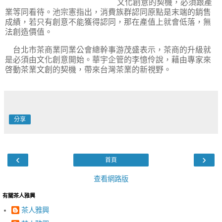
文化創意的契機，必須跟產
業等同看待。池宗憲指出，消費族群認同原點是末端的銷售
成績，若只有創意不能獲得認同，那在產值上就會低落，無
法創造價值。
台北市茶商業同業公會總幹事游茂盛表示，茶商的升級就
是必須由文化創意開始。華宇企管的李憶伶說，藉由專家來
啓動茶業文創的契機，帶來台灣茶業的新視野。
分享
‹
›
首頁
查看網路版
有關茶人雅興
茶人雅興