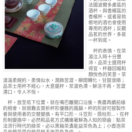
法國波爾多產區的
酒杯，與香檳區的
香檳杯，或者是勃
根地的酒也會使用
專用的酒杯；反觀
品茗的世界，多是
一杯到底。
杯的表情，在茶
湯注入時十分豐
沛，品茶士選用杯
得宜，杯器回報和
顏悅色的笑意。茶
湯溫柔婉約，柔情似水，潤飾苦澀，瞬間轉化，甘甜滑順；
品茶士用杯不經心，大意擺杯，茶湯色滯，鮮活不再，苦澀
滯口，令人不悅。
杯，放至低下位置，就在嘴巴離開口沿後，喪盡再續前緣
的相會，就很難去賞析杯形優雅的風韻。杯的形狀可按製作
者與使用者的交替變換，有平口形、斗笠形、筒柱形...，在杯
形制變換中，必然和品茗方式構連著鮮為人知的戀曲：點茶
法流行時代的綠茶，必以黑釉茶盞能益茶色為上；小壺泡茶
品烏龍茶用白釉茶杯不改茶色為佳...。