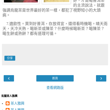
好，才是喝普洱茶
的主流說法，就跟
強調烏龍茶是世界最好的茶一樣，都犯了視野短小的大頭
病。
7.適飲性。買到好普洱，存放得宜，還得看時機喝。晴天雨
天，天冷天熱，喝新茶或陳茶？什麼時候喝新茶？喝陳茶？
喝生餅或熟餅？都有道理可循。
分享
‹
›
首頁
查看網路版
有關茶人雅興
茶人雅興