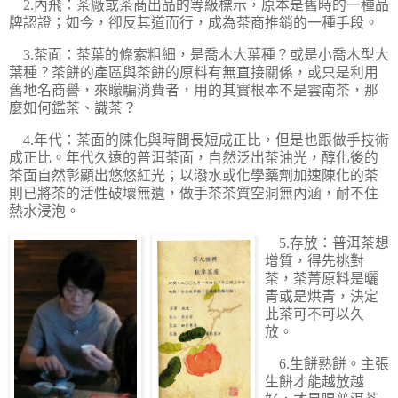
2.內飛：茶廠或茶商出品的等級標示，原本是舊時的一種品
牌認證；如今，卻反其道而行，成為茶商推銷的一種手段。
3.茶面：茶葉的條索粗細，是喬木大葉種？或是小喬木型大
葉種？茶餅的產區與茶餅的原料有無直接關係，或只是利用
舊地名商譽，來矇騙消費者，用的其實根本不是雲南茶，那
麼如何鑑茶、識茶？
4.年代：茶面的陳化與時間長短成正比，但是也跟做手技術
成正比。年代久遠的普洱茶面，自然泛出茶油光，醇化後的
茶面自然彰顯出悠悠紅光；以潑水或化學藥劑加速陳化的茶
則已將茶的活性破壞無遺，做手茶茶質空洞無內涵，耐不住
熱水浸泡。
5.存放：普洱茶想
增質，得先挑對
茶，茶菁原料是曬
青或是烘青，決定
此茶可不可以久
放。
6.生餅熟餅。主張
生餅才能越放越