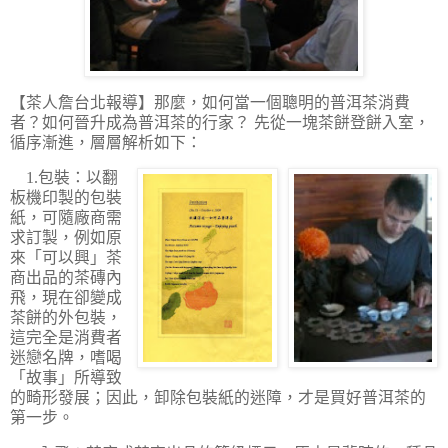
【茶人詹台北報導】
那麼，如何當一個聰明的普洱茶消費
者？如何晉升成為普洱茶的行家？ 先從一塊茶餅登餅入室，
循序漸進，層層解析如下：
1.包裝：以翻
板機印製的包裝
紙，可隨廠商需
求訂製，例如原
來「可以興」茶
商出品的茶磚內
飛，現在卻變成
茶餅的外包裝，
這完全是消費者
迷戀名牌，嗜喝
「故事」所導致
的畸形發展；因此，卸除包裝紙的迷障，才是買好普洱茶的
第一步。