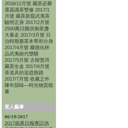
2016/12月號 藏茶必勝
選器識茶雙修 2017/1
月號 藏茶新竉武夷茶
驗明正身 2017/2月號
2500萬日圓供御茶盞
大暴走 2017/3月號 日
治時期臺茶本尊和分身
2017/4月號 藏德化杯
品武夷絕代雙驕
2017/5月號 古樹普洱
藏茶生金 2017/6月號
茶道具的追趕跑跳
2017/7月號 收藏之外
陳年韻味—時光物質能
量
茗人藝事
06/19/2017
2017蘋果日報專訪池