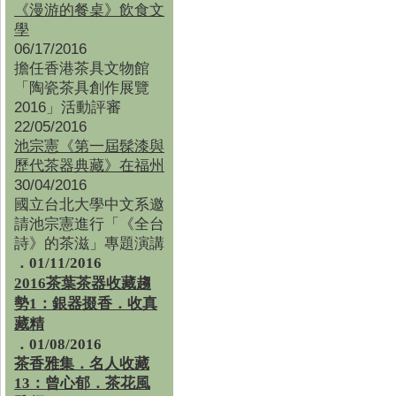
《漫游的餐桌》飲食文
學
06/17/2016
擔任香港茶具文物館
「陶瓷茶具創作展覽
2016」活動評審
22/05/2016
池宗憲《第一屆髹漆與
歷代茶器典藏》在福州
30/04/2016
國立台北大學中文系邀
請池宗憲進行「《全台
詩》的茶滋」專題演講
．01/11/2016
2016茶葉茶器收藏趨
勢1：銀器掇香．收真
藏精
．01/08/2016
茶香雅集
．
名人收藏
13：曾心郁．茶花風