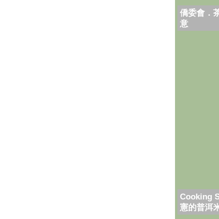
僑委會．
意
Cooking 
憲的普洱