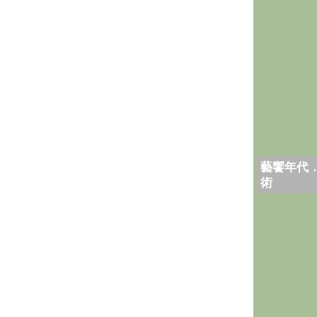
藝饗年代
術