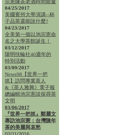
宗憲陳茶老酒時間能量
04/25/2017
美國賓州大學演講--杯
子品茶還能說什麼?
04/23/2017
全美第一個以池宗憲命
名之大學茶館誕生！
03/12/2017
陽明扶輪社40週年的
特別活動
03/09/2017
News98【世界一把
抓】訪問專業茶人
&《茶人雅興》電子報
總編輯池宗憲談探尋茶
文明
03/06/2017
『世界一把抓』鄭麗文
專訪池宗憲：台灣陳年
茶的美麗與哀愁
02/11/2016