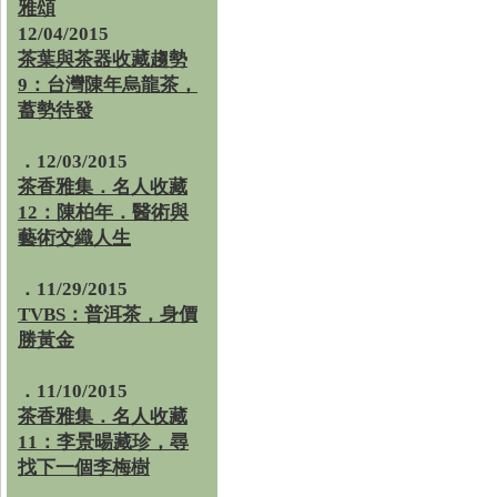
雅頌
12/04/2015
茶葉與茶器收藏趨勢
9：台灣陳年烏龍茶，
蓄勢待發
．12/03/2015
茶香雅集．名人收藏
12：陳柏年．醫術與
藝術交織人生
．11/29/2015
TVBS：普洱茶，身價
勝黃金
．11/10/2015
茶香雅集．名人收藏
11：李景暘藏珍，尋
找下一個李梅樹