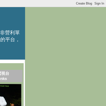
的非營利單
識的平台，
電視台
inks