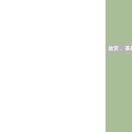
故宮． 茶