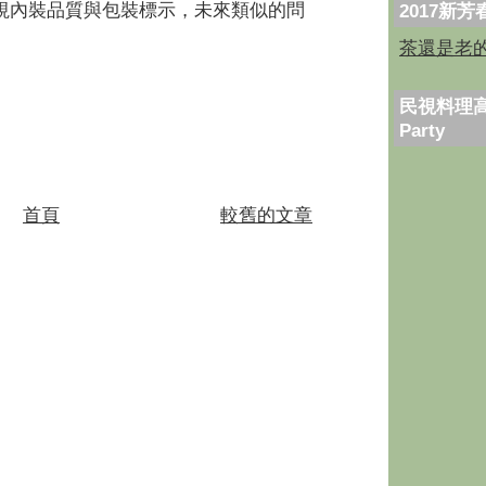
視內裝品質與包裝標示，未來類似的問
2017新
茶還是老
民視料理高
Party
首頁
較舊的文章