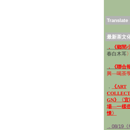
Translate
最新茶文
．《鄉間
春白木耳
．《聯合
興—喝茶
．
《ART
COLLECT
GN》〈
場—一樣
憬〉
．08/19