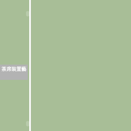
．茶席裝置藝