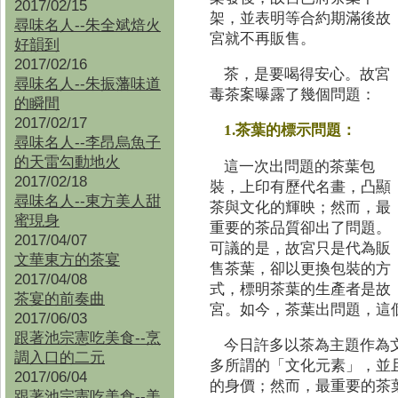
2017/02/15
架，並表明等合約期滿後故
尋味名人--朱全斌焙火
宮就不再販售。
好韻到
2017/02/16
茶，是要喝得安心。故宮
尋味名人--朱振藩味道
毒茶案曝露了幾個問題：
的瞬間
2017/02/17
1.茶葉的標示問題：
尋味名人--李昂烏魚子
的天雷勾動地火
這一次出問題的茶葉包
2017/02/18
裝，上印有歷代名畫，凸顯
尋味名人--東方美人甜
茶與文化的輝映；然而，最
蜜現身
重要的茶品質卻出了問題。
2017/04/07
可議的是，故宮只是代為販
文華東方的茶宴
售茶葉，卻以更換包裝的方
2017/04/08
式，標明茶葉的生產者是故
茶宴的前奏曲
宮。如今，茶葉出問題，這
2017/06/03
跟著池宗憲吃美食--烹
今日許多以茶為主題作為
調入口的二元
多所謂的「文化元素」，並
2017/06/04
的身價；然而，最重要的茶
跟著池宗憲吃美食--
美