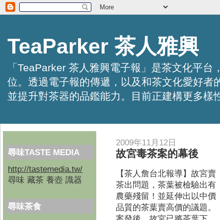
TeaParker 茶人雅興
「TeaParker 茶人雅興電子報」是茶文
位。透過電子報的傳遞，以及和茶文化愛好者
並提升對茶器的品鑑能力。目前正建構更多樣性的資訊交
2009年11月12日
尋味TASTE MEDIA
故宮毒茶案的幕後
http://tastemedia.tw/
【茶人詹台北報導】
故宮賣
尋味 藏茶 養壺 識器
茶出問題，茶葉被檢驗出有
農藥殘留！並延伸出以中價
尋味茶食
品質的茶葉賣高價的議題。
案發後，故宮已將茶葉下