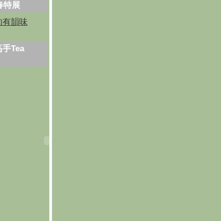
芳春特展
的有韻味
手Tea