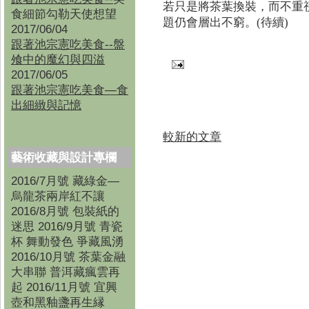
若只是將茶葉換裝，而不重
食細節勾勒天使想望
題仍會層出不窮。(待續)
2017/06/04
跟著池宗憲吃美食--盤
飧中的魔幻與四溢
2017/06/05
跟著池宗憲吃美食—食
出細緻與記憶
較新的文章
藝術收藏與設計專欄
2016/7月號 藏綠金—
烏龍茶兩岸紅不讓
2016/8月號 包裝紙的
迷思 2016/9月號 青瓷
杯 舞動發色 爭藏風湧
2016/10月號 茶葉金融
大串聯 普洱藏瘋雲再
起 2016/11月號 宜興
壺和黑釉盞再生縁