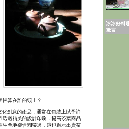
冰冰好料理
箴言
個帳算在誰的頭上？
文化創意的產品，通常在包裝上賦予許
且透過精美的設計印刷，提高茶葉商品
葉生產地卻含糊帶過，這也顯示出賣茶