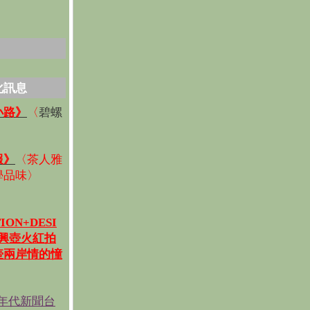
化訊息
碧螺
小路》
〈
〉
報》
〈
茶人雅
學品味
〉
ION+DESI
宜興壺火紅拍
壺兩岸情的憧
《年代新聞台