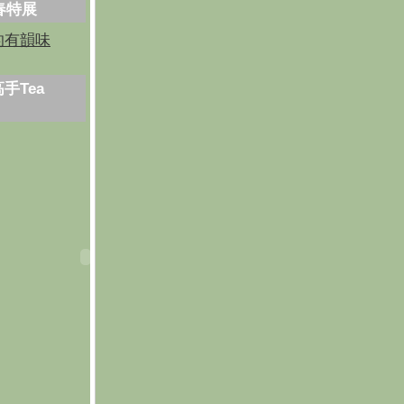
芳春特展
的有韻味
手Tea