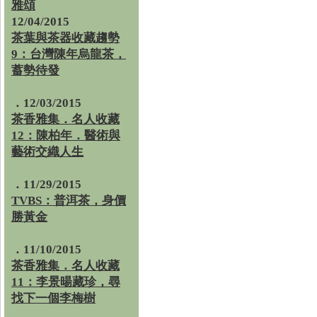
雅頌
12/04/2015
茶葉與茶器收藏趨勢
9：台灣陳年烏龍茶，
蓄勢待發
．12/03/2015
茶香雅集．名人收藏
12：陳柏年．醫術與
藝術交織人生
．11/29/2015
TVBS：普洱茶，身價
勝黃金
．11/10/2015
茶香雅集．名人收藏
11：李景暘藏珍，尋
找下一個李梅樹