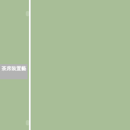
．茶席裝置藝