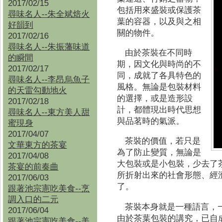
2017/02/15
包括用來盛裝或保護茶
尋味名人--朱全斌焙火
葉的容器，以及與之相
好韻到
關的物件。
2017/02/16
尋味名人--朱振藩味道
由於茶裝在不同時
的瞬間
期，因文化與時尚的不
2017/02/17
同，成就了各具特色的
尋味名人--李昂烏魚子
風格。無論是包裝材料
的天雷勾動地火
的選擇，或是造形設
2017/02/18
計，都體現出時代思想
尋味名人--東方美人甜
與品茗時的氣派。
蜜現身
2017/04/07
茶裝的價值，若只是
文華東方的茶宴
為了防止變質，無論是
2017/04/08
大包裝或是小包裝，少去了
茶宴的前奏曲
所折射出來的社會形態、經
2017/06/03
了。
跟著池宗憲吃美食--烹
調入口的二元
茶裝本身就是一種語言，
2017/06/04
由於茶葉包裝的講究，已自
跟著池宗憲吃美食--
美