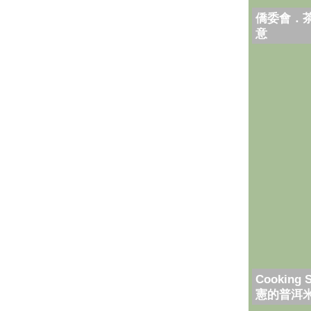
僑委會．
意
Cooking 
憲的普洱