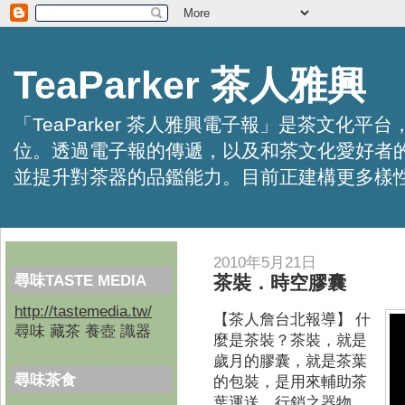
TeaParker 茶人雅興
「TeaParker 茶人雅興電子報」是茶文
位。透過電子報的傳遞，以及和茶文化愛好者
並提升對茶器的品鑑能力。目前正建構更多樣性的資訊交
2010年5月21日
尋味TASTE MEDIA
茶裝．時空膠囊
http://tastemedia.tw/
【茶人詹台北報導】
什
尋味 藏茶 養壺 識器
麼是茶裝？茶裝，就是
歲月的膠囊，就是茶葉
尋味茶食
的包裝，是用來輔助茶
葉運送、行銷之器物，