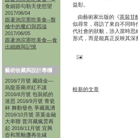
益彰。
食細節勾勒天使想望
2017/06/04
由藝術家出版的《
茶裝甘
跟著池宗憲吃美食--盤
似尋常，尋訪了來自不同時
飧中的魔幻與四溢
代社會的狀貌，涉入當時思
2017/06/05
形式，而是能真正反映其深
跟著池宗憲吃美食—食
出細緻與記憶
藝術收藏與設計專欄
2016/7月號 藏綠金—
烏龍茶兩岸紅不讓
較新的文章
2016/8月號 包裝紙的
迷思 2016/9月號 青瓷
杯 舞動發色 爭藏風湧
2016/10月號 茶葉金融
大串聯 普洱藏瘋雲再
起 2016/11月號 宜興
壺和黑釉盞再生縁