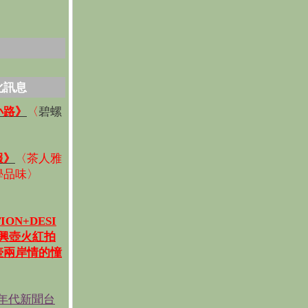
化訊息
碧螺
小路》
〈
〉
報》
〈
茶人雅
學品味
〉
ION+DESI
宜興壺火紅拍
壺兩岸情的憧
《年代新聞台