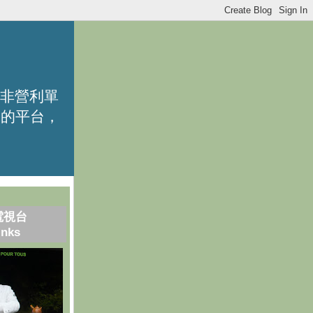
的非營利單
識的平台，
電視台
inks