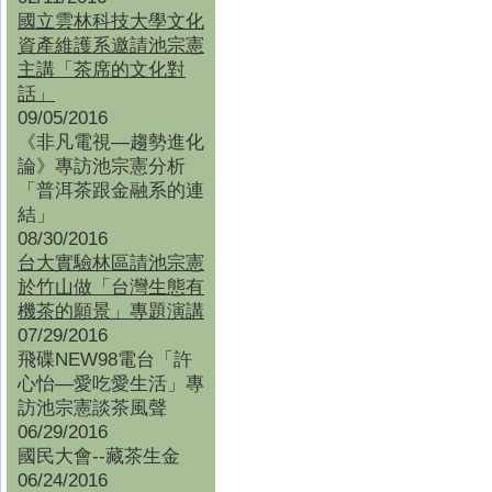
國立雲林科技大學文化
資產維護系邀請池宗憲
主講「茶席的文化對
話」
09/05/2016
《非凡電視—趨勢進化
論》專訪池宗憲分析
「普洱茶跟金融系的連
結」
08/30/2016
台大實驗林區請池宗憲
於竹山做「台灣生態有
機茶的願景」專題演講
07/29/2016
飛碟NEW98電台「許
心怡—愛吃愛生活」專
訪池宗憲談茶風聲
06/29/2016
國民大會--藏茶生金
06/24/2016