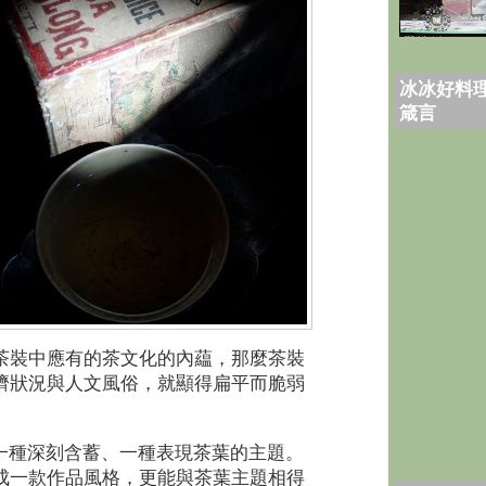
冰冰好料理
箴言
茶裝中應有的茶文化的內藴，那麼茶裝
濟狀況與人文風俗，就顯得扁平而脆弱
一種深刻含蓄、一種表現茶葉的主題。
成一款作品風格，更能與茶葉主題相得