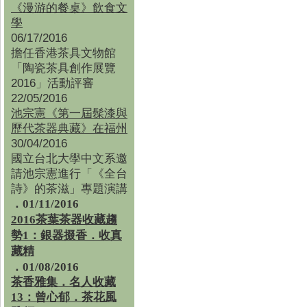
《漫游的餐桌》飲食文
學
06/17/2016
擔任香港茶具文物館
「陶瓷茶具創作展覽
2016」活動評審
22/05/2016
池宗憲《第一屆髹漆與
歷代茶器典藏》在福州
30/04/2016
國立台北大學中文系邀
請池宗憲進行「《全台
詩》的茶滋」專題演講
．01/11/2016
2016茶葉茶器收藏趨
勢1：銀器掇香．收真
藏精
．01/08/2016
茶香雅集
．
名人收藏
13：曾心郁．茶花風