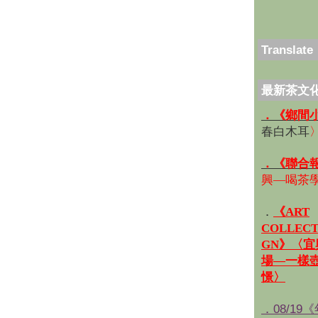
Translate
最新茶文
．《鄉間
春白木耳
．《聯合
興—喝茶
．
《ART
COLLECT
GN》〈
場—一樣
憬〉
．08/19