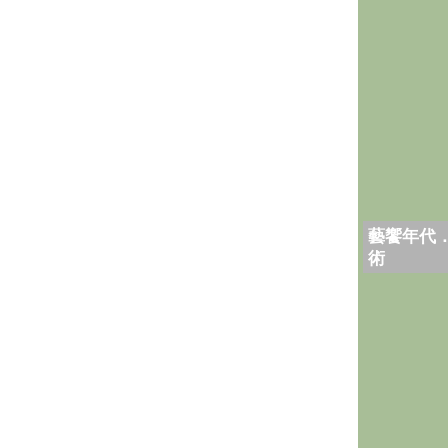
藝饗年代
術