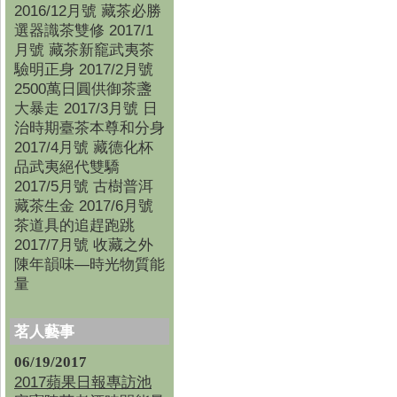
2016/12月號 藏茶必勝
選器識茶雙修 2017/1
月號 藏茶新竉武夷茶
驗明正身 2017/2月號
2500萬日圓供御茶盞
大暴走 2017/3月號 日
治時期臺茶本尊和分身
2017/4月號 藏德化杯
品武夷絕代雙驕
2017/5月號 古樹普洱
藏茶生金 2017/6月號
茶道具的追趕跑跳
2017/7月號 收藏之外
陳年韻味—時光物質能
量
茗人藝事
06/19/2017
2017蘋果日報專訪池