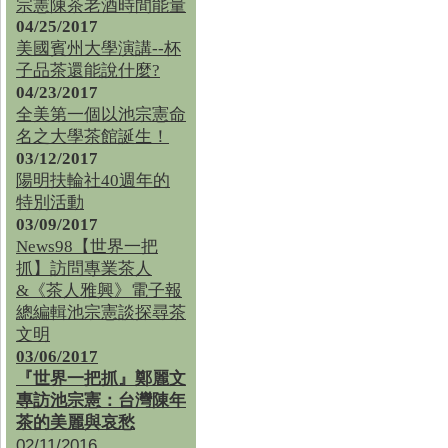
宗憲陳茶老酒時間能量
04/25/2017
美國賓州大學演講--杯
子品茶還能說什麼?
04/23/2017
全美第一個以池宗憲命
名之大學茶館誕生！
03/12/2017
陽明扶輪社40週年的
特別活動
03/09/2017
News98【世界一把
抓】訪問專業茶人
&《茶人雅興》電子報
總編輯池宗憲談探尋茶
文明
03/06/2017
『世界一把抓』鄭麗文
專訪池宗憲：台灣陳年
茶的美麗與哀愁
02/11/2016