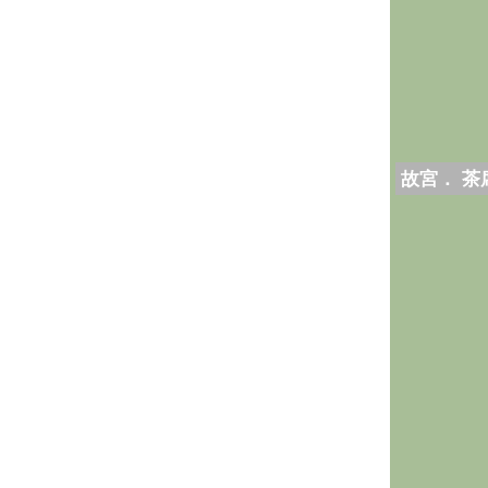
故宮． 茶