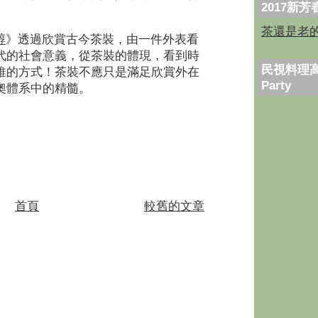
2017新
茶還是老
醇
》透過欣賞古今茶裝，由一件外表看
代的社會意義，從茶裝的體現，看到時
民視料理高
維的方式！茶裝不應只是滿足欣賞外在
Party
奧體系中的精髓。
首頁
較舊的文章