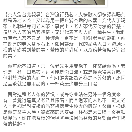
【茶人詹台北報導】
台灣流行品茗，大多數人卻多認為喝茶
就是喝老人茶，又以為用一把布滿茶垢的壺器，究代表了喝
茶，也就是等同老人茶。事實上，老人茶代表傳承的智慧，
這些老人茶的品茗禮儀，又是代表茶與人的一種共生，我們
看待老人茶不只是一種懷舊，更不是一種對老舊的距離，站
在既有的老人茶基石上，如何讓新一代的品茗人口，透過這
樣的基礎看到茶的美、茶器的時尚感，以及藉著茶席營造出
的美。
你可能不知道，當一位老先生用壺泡了一杯茶給你喝，若
你是一杯一口喝盡，這可能是你口渴，或是你覺得茶好喝，
但對於泡茶的人而言，他可能會認為這樣是不尊敬的，原因
是品茶就是要用品的，一杯茶最少要分三口喝…
面對這種老人茶的習慣，或許你會站在另外一個角度來
看，會覺得這真是老派且陳腐，而且泡茶的人也不一定是老
人，但卻是對這樣的品茗禮儀產生極大的懷疑，然而，換成
是你當茶主人時，被邀來的茶友每一杯都是大口喝，沒有細
嚼慢品，你在泡茶時的情境就無法因品茗時的互動而產生喝
茶的情趣。