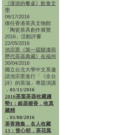
《漫游的餐桌》飲食文
學
06/17/2016
擔任香港茶具文物館
「陶瓷茶具創作展覽
2016」活動評審
22/05/2016
池宗憲《第一屆髹漆與
歷代茶器典藏》在福州
30/04/2016
國立台北大學中文系邀
請池宗憲進行「《全台
詩》的茶滋」專題演講
．01/11/2016
2016茶葉茶器收藏趨
勢1：銀器掇香．收真
藏精
．01/08/2016
茶香雅集
．
名人收藏
13：曾心郁．茶花風