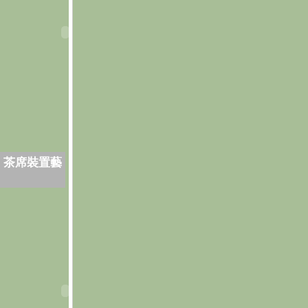
．茶席裝置藝