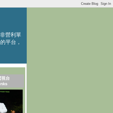
的非營利單
識的平台，
電視台
inks