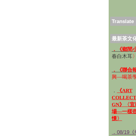
Translate
最新茶文
．《鄉間
春白木耳
．《聯合
興—喝茶
．
《ART
COLLECT
GN》〈
場—一樣
憬〉
．08/19