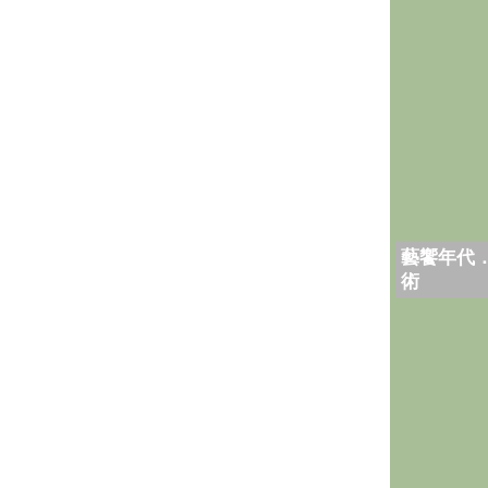
藝饗年代
術