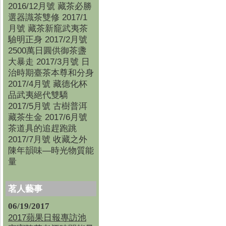
2016/12月號 藏茶必勝
選器識茶雙修 2017/1
月號 藏茶新竉武夷茶
驗明正身 2017/2月號
2500萬日圓供御茶盞
大暴走 2017/3月號 日
治時期臺茶本尊和分身
2017/4月號 藏德化杯
品武夷絕代雙驕
2017/5月號 古樹普洱
藏茶生金 2017/6月號
茶道具的追趕跑跳
2017/7月號 收藏之外
陳年韻味—時光物質能
量
茗人藝事
06/19/2017
2017蘋果日報專訪池