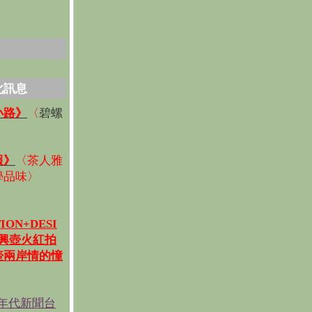
化訊息
碧螺
小路》
〈
〉
報》
〈
茶人雅
學品味
〉
ION+DESI
宜興壺火紅拍
壺兩岸情的憧
《年代新聞台