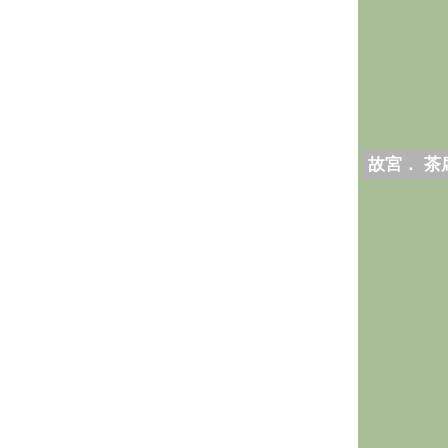
故宮． 茶