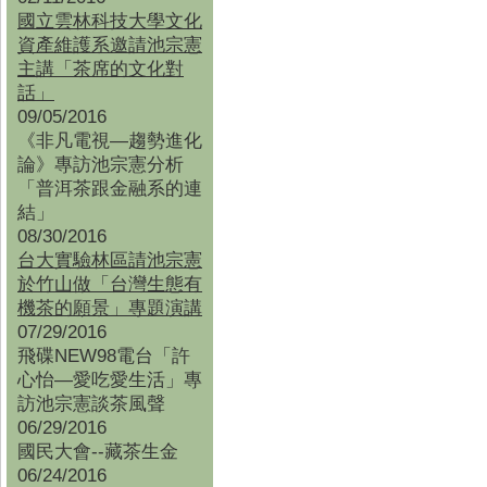
國立雲林科技大學文化
資產維護系邀請池宗憲
主講「茶席的文化對
話」
09/05/2016
《非凡電視—趨勢進化
論》專訪池宗憲分析
「普洱茶跟金融系的連
結」
08/30/2016
台大實驗林區請池宗憲
於竹山做「台灣生態有
機茶的願景」專題演講
07/29/2016
飛碟NEW98電台「許
心怡—愛吃愛生活」專
訪池宗憲談茶風聲
06/29/2016
國民大會--藏茶生金
06/24/2016