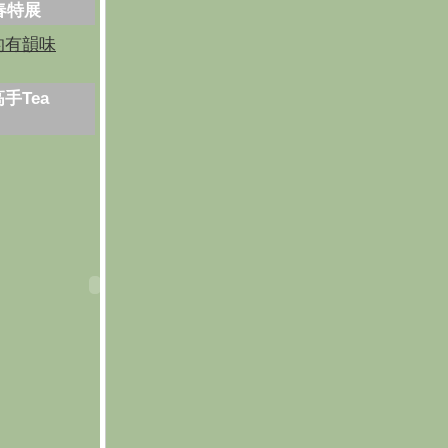
芳春特展
的有韻味
手Tea