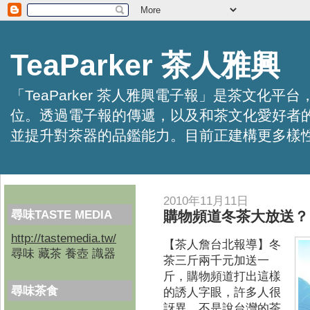
TeaParker 茶人雅興
「TeaParker 茶人雅興電子報」是茶文
位。透過電子報的傳遞，以及和茶文化愛好者
並提升對茶器的品鑑能力。目前正建構更多樣性的資訊交
2010年11月11日
尋味TASTE MEDIA
購物頻道冬茶大放送？
http://tastemedia.tw/
【茶人詹台北報導】
冬
尋味 藏茶 養壺 識器
茶三斤兩千元加送一
斤，購物頻道打出這樣
尋味茶食
的誘人字眼，許多人很
訝異，不是說台灣的茶