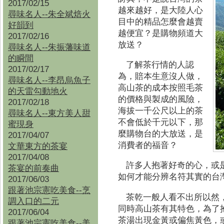
2017/02/15
越來越好，是大陸人心
尋味名人--朱全斌焙火
目中的精品怎麼會越賣
好韻到
越便宜？是購物頻道大
2017/02/16
放送？
尋味名人--朱振藩味道
的瞬間
了解茶行情的人認
2017/02/17
為，賠本生意沒人做，
尋味名人--李昂烏魚子
高山茶的成本按照毛茶
的天雷勾動地火
的價格與製成的風險，
2017/02/18
海拔一千公尺以上的茶
尋味名人--東方美人甜
不會低於千元以下，那
蜜現身
麼購物台的大放送，是
2017/04/07
消費者的福音？
文華東方的茶宴
2017/04/08
許多人抱著好奇的心，或
茶宴的前奏曲
如何才能分辨名符其實的台
2017/06/03
跟著池宗憲吃美食--烹
茶乾一般人看不出所以然
調入口的二元
同時高山茶有其特色，為了
2017/06/04
茶湯出現金黃或偏焦黃色，
跟著池宗憲吃美食--
美