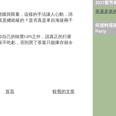
2017新
茶還是老
搶購與限量，這樣的手法讓人心動，消
真是總統級的？是否真是來自海拔兩千
民視料理高
Party
自己的味蕾GPS之外，請真正的行家
家不吃虧，否則買了茶葉只能庫存就令
首頁
較舊的文章