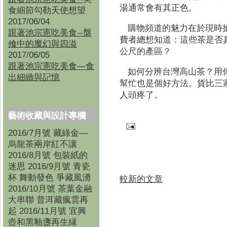
湯通常會有其正色。
食細節勾勒天使想望
2017/06/04
購物頻道的魅力在於現時
跟著池宗憲吃美食--盤
費者總想知道：這些茶是否
飧中的魔幻與四溢
公尺的產區？
2017/06/05
跟著池宗憲吃美食—食
如何分辨台灣高山茶？用你
出細緻與記憶
幫忙也是個好方法。貨比三
人頭疼了。
藝術收藏與設計專欄
2016/7月號 藏綠金—
烏龍茶兩岸紅不讓
2016/8月號 包裝紙的
迷思 2016/9月號 青瓷
杯 舞動發色 爭藏風湧
較新的文章
2016/10月號 茶葉金融
大串聯 普洱藏瘋雲再
起 2016/11月號 宜興
壺和黑釉盞再生縁