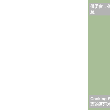
僑委會．
意
Cooking 
憲的普洱