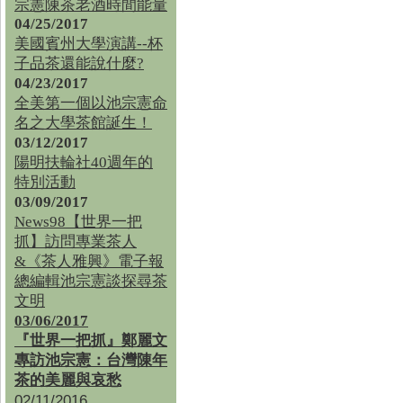
宗憲陳茶老酒時間能量
04/25/2017
美國賓州大學演講--杯
子品茶還能說什麼?
04/23/2017
全美第一個以池宗憲命
名之大學茶館誕生！
03/12/2017
陽明扶輪社40週年的
特別活動
03/09/2017
News98【世界一把
抓】訪問專業茶人
&《茶人雅興》電子報
總編輯池宗憲談探尋茶
文明
03/06/2017
『世界一把抓』鄭麗文
專訪池宗憲：台灣陳年
茶的美麗與哀愁
02/11/2016