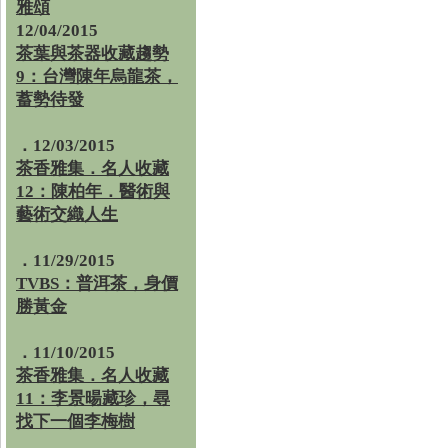
雅頌
12/04/2015
茶葉與茶器收藏趨勢
9：台灣陳年烏龍茶，
蓄勢待發
．12/03/2015
茶香雅集．名人收藏
12：陳柏年．醫術與
藝術交織人生
．11/29/2015
TVBS：普洱茶，身價
勝黃金
．11/10/2015
茶香雅集．名人收藏
11：李景暘藏珍，尋
找下一個李梅樹