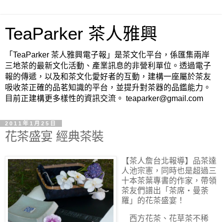
TeaParker 茶人雅興
「TeaParker 茶人雅興電子報」是茶文化平台，係匯集兩岸
三地茶的最新文化活動、產業訊息的非營利單位。透過電子
報的傳遞，以及和茶文化愛好者的互動，建構一座屬於茶友
吸收茶正確的品茗知識的平台，並提升對茶器的品鑑能力。
目前正建構更多樣性的資訊交流。 teaparker@gmail.com
2011年1月25日
花茶盛宴 經典茶裝
【茶人詹台北報導】
品茶達
人池宗憲，同時也是超過三
十本茶葉專書的作家，帶領
茶友們譜出「茶席‧曼荼
羅」的花茶盛宴！
西方花茶、花草茶不稀