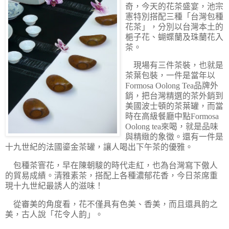
奇，今天的花茶盛宴，池宗
憲特別搭配三種「台灣包種
花茶」，分別以台灣本土的
梔子花、蝴蝶蘭及珠蘭花入
茶。
現場有三件茶裝，也就是
茶葉包裝，一件是當年以
Formosa Oolong Tea品牌外
銷，把台灣精選的茶外銷到
美國波士頓的茶葉罐，而當
時在高級餐廳中點Formosa
Oolong tea來喝，就是品味
與精緻的象徵。還有一件是
十九世紀的法國鎏金茶罐，讓人喝出下午茶的優雅。
包種茶窨花，早在陳朝駿的時代走紅，也為台灣寫下傲人
的貿易成績。清雅素茶，搭配上各種濃郁花香，今日茶席重
現十九世紀最誘人的滋味！
從審美的角度看，花不僅具有色美、香美，而且還具韵之
美，古人說「花令人韵」。