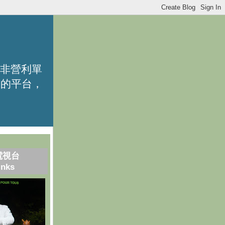
的非營利單
識的平台，
電視台
inks