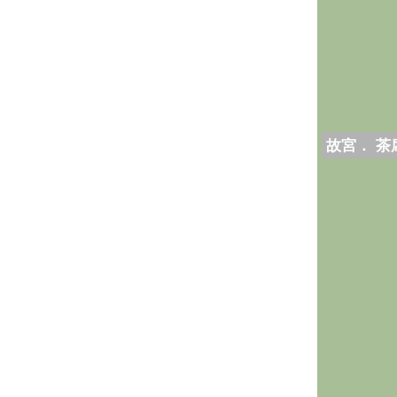
故宮． 茶