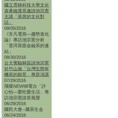
國立雲林科技大學文化
資產維護系邀請池宗憲
主講「茶席的文化對
話」
09/05/2016
《非凡電視—趨勢進化
論》專訪池宗憲分析
「普洱茶跟金融系的連
結」
08/30/2016
台大實驗林區請池宗憲
於竹山做「台灣生態有
機茶的願景」專題演講
07/29/2016
飛碟NEW98電台「許
心怡—愛吃愛生活」專
訪池宗憲談茶風聲
06/29/2016
國民大會--藏茶生金
06/24/2016