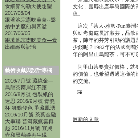
食細節勾勒天使想望
文化，嘉縣出產享譽國際的
2017/06/04
值。
跟著池宗憲吃美食--盤
這次「茶人‧雅興‧Fun
飧中的魔幻與四溢
2017/06/05
與研考處處長許淑芬，品飲由
跟著池宗憲吃美食—食
茶，陳年的芬芳引動的議題是
出細緻與記憶
少錢呢？1982年的法國葡萄酒，
年的阿里山烏龍茶，可不可
阿里山茶要賣好價格，就
藝術收藏與設計專欄
的價值，也希望透過這樣的
2016/7月號 藏綠金—
的交流。
烏龍茶兩岸紅不讓
2016/8月號 包裝紙的
迷思 2016/9月號 青瓷
杯 舞動發色 爭藏風湧
2016/10月號 茶葉金融
較新的文章
大串聯 普洱藏瘋雲再
起 2016/11月號 宜興
壺和黑釉盞再生縁