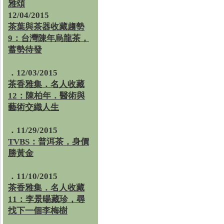
雅頌
12/04/2015
茶葉與茶器收藏趨勢
9：台灣陳年烏龍茶，
蓄勢待發
．12/03/2015
茶香雅集．名人收藏
12：陳柏年．醫術與
藝術交織人生
．11/29/2015
TVBS：普洱茶，身價
勝黃金
．11/10/2015
茶香雅集．名人收藏
11：李景暘藏珍，尋
找下一個李梅樹