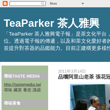
TeaParker 茶人雅興
「TeaParker 茶人雅興電子報」是茶文
位。透過電子報的傳遞，以及和茶文化愛好者
並提升對茶器的品鑑能力。目前正建構更多樣性的資訊交
2011年3月14日
尋味TASTE MEDIA
品嚐阿里山老茶 張花
http://tastemedia.tw/
尋味 藏茶 養壺 識器
尋味茶食