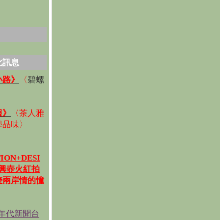
化訊息
碧螺
小路》
〈
〉
報》
〈
茶人雅
學品味
〉
ION+DESI
宜興壺火紅拍
壺兩岸情的憧
《年代新聞台