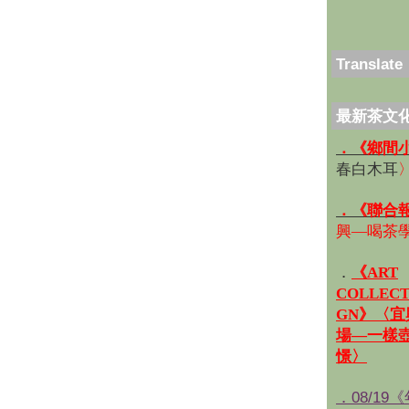
Translate
最新茶文
．《鄉間
春白木耳
．《聯合
興—喝茶
．
《ART
COLLECT
GN》〈
場—一樣
憬〉
．08/19