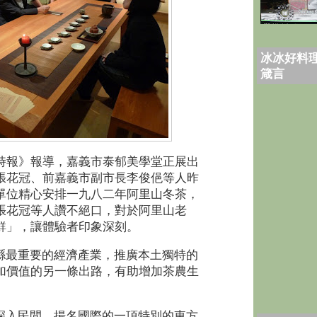
冰冰好料理
箴言
時報》報導，嘉義市泰郁美學堂正展出
張花冠、前嘉義市副市長李俊俋等人昨
單位精心安排一九八二年阿里山冬茶，
張花冠等人讚不絕口，對於阿里山老
鮮」，讓體驗者印象深刻。
縣最重要的經濟產業，推廣本土獨特的
加價值的另一條出路，有助增加茶農生
深入民間，揚名國際的一項特別的東方