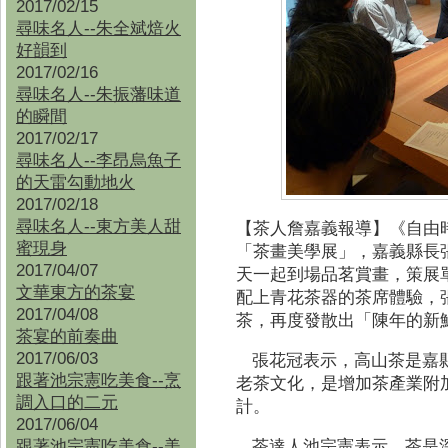
2017/02/15
尋味名人--朱全斌焙火
好韻到
2017/02/16
尋味名人--朱振藩味道
的瞬間
2017/02/17
尋味名人--李昂烏魚子
的天雷勾動地火
2017/02/18
尋味名人--東方美人甜
【茶人詹嘉義報導】
《自由
蜜現身
「茶畫美學展」，嘉義縣長
2017/04/07
天一起到場品茗賞畫，策展
文華東方的茶宴
配上青花茶器的茶席體驗，
2017/04/08
茶，再度發散出「陳年的新
茶宴的前奏曲
2017/06/03
張花冠表示，高山茶是嘉
跟著池宗憲吃美食--烹
老茶文化，是增加茶產業附
調入口的二元
計。
2017/06/04
跟著池宗憲吃美食--
美
茶達人池宗憲表示，茶是