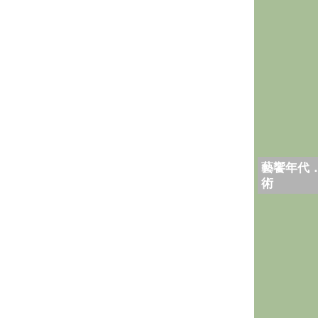
藝饗年代
術