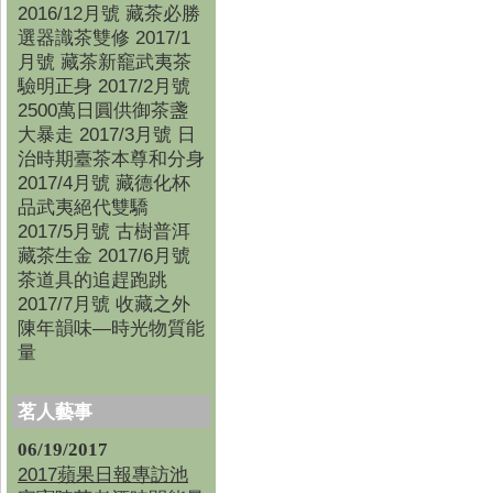
2016/12月號 藏茶必勝
選器識茶雙修 2017/1
月號 藏茶新竉武夷茶
驗明正身 2017/2月號
2500萬日圓供御茶盞
大暴走 2017/3月號 日
治時期臺茶本尊和分身
2017/4月號 藏德化杯
品武夷絕代雙驕
2017/5月號 古樹普洱
藏茶生金 2017/6月號
茶道具的追趕跑跳
2017/7月號 收藏之外
陳年韻味—時光物質能
量
茗人藝事
06/19/2017
2017蘋果日報專訪池