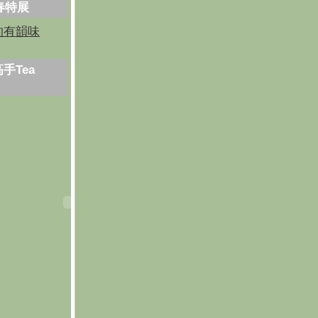
芳春特展
的有韻味
手Tea