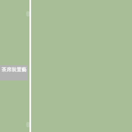
．茶席裝置藝