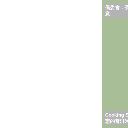
僑委會．
意
Cooking 
憲的普洱