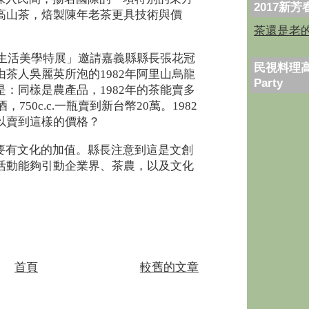
2017新
高山茶，焙製陳年老茶更具技術與價
茶還是老
臺灣生活美學特展」邀請嘉義縣縣長張花冠
民視料理高
茶人吳麗英所泡的1982年阿里山烏龍
Party
：同樣是農產品，1982年的茶能賣多
750c.c.一瓶賣到新台幣20萬。1982
以賣到這樣的價格？
要有文化的加值。縣長注意到這是文創
活動能夠引動企業界、茶農，以及文化
首頁
較舊的文章