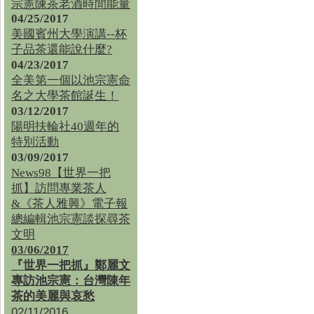
宗憲陳茶老酒時間能量
04/25/2017
美國賓州大學演講--杯
子品茶還能說什麼?
04/23/2017
全美第一個以池宗憲命
名之大學茶館誕生！
03/12/2017
陽明扶輪社40週年的
特別活動
03/09/2017
News98【世界一把
抓】訪問專業茶人
&《茶人雅興》電子報
總編輯池宗憲談探尋茶
文明
03/06/2017
『世界一把抓』鄭麗文
專訪池宗憲：台灣陳年
茶的美麗與哀愁
02/11/2016