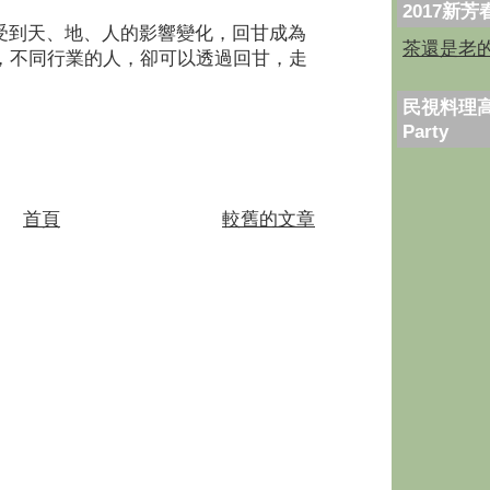
2017新
受到天、地、人的影響變化，回甘成為
茶還是老
，不同行業的人，卻可以透過回甘，走
民視料理高
Party
首頁
較舊的文章