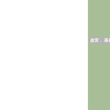
故宮． 茶