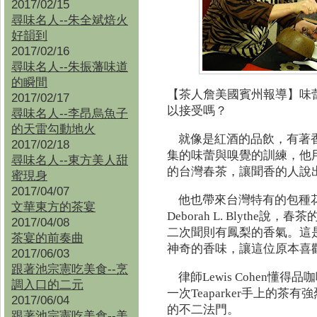
2017/02/15
尋味名人--朱全斌焙火
好韻到
2017/02/16
尋味名人--朱振藩味道
的瞬間
【茶人詹美國賓州報導】
味
2017/02/17
以接受嗎？
尋味名人--李昂烏魚子
的天雷勾動地火
就像是紅酒的品飲，有著
2017/02/18
集的味蕾與嗅覺的訓練，他
尋味名人--東方美人甜
的台灣春茶，讓聞香的人說
蜜現身
2017/04/07
他也帶來台灣特有的包種
文華東方的茶宴
Deborah L. Blyth
2017/04/08
二次聞則有鳳梨的香氣。這
茶宴的前奏曲
神奇的香味，讓這位原本喜歡喝
2017/06/03
跟著池宗憲吃美食--烹
律師Lewis Cohen
調入口的二元
一次Teaparker手上的
2017/06/04
的不二法門。
跟著池宗憲吃美食--
美