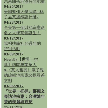
宗憲陳茶老酒時間能量
04/25/2017
美國賓州大學演講--杯
子品茶還能說什麼?
04/23/2017
全美第一個以池宗憲命
名之大學茶館誕生！
03/12/2017
陽明扶輪社40週年的
特別活動
03/09/2017
News98【世界一把
抓】訪問專業茶人
&《茶人雅興》電子報
總編輯池宗憲談探尋茶
文明
03/06/2017
『世界一把抓』鄭麗文
專訪池宗憲：台灣陳年
茶的美麗與哀愁
02/11/2016