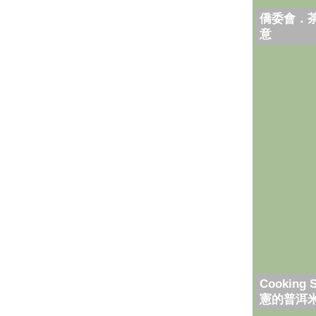
僑委會．
意
Cooking 
憲的普洱