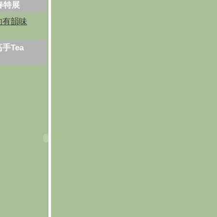
芳春特展
的有韻味
手Tea