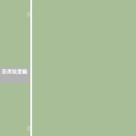
．茶席裝置藝