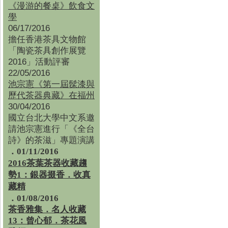
《漫游的餐桌》飲食文
學
06/17/2016
擔任香港茶具文物館
「陶瓷茶具創作展覽
2016」活動評審
22/05/2016
池宗憲《第一屆髹漆與
歷代茶器典藏》在福州
30/04/2016
國立台北大學中文系邀
請池宗憲進行「《全台
詩》的茶滋」專題演講
．01/11/2016
2016茶葉茶器收藏趨
勢1：銀器掇香．收真
藏精
．01/08/2016
茶香雅集
．
名人收藏
13：曾心郁．茶花風