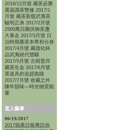
2016/12月號 藏茶必勝
選器識茶雙修 2017/1
月號 藏茶新竉武夷茶
驗明正身 2017/2月號
2500萬日圓供御茶盞
大暴走 2017/3月號 日
治時期臺茶本尊和分身
2017/4月號 藏德化杯
品武夷絕代雙驕
2017/5月號 古樹普洱
藏茶生金 2017/6月號
茶道具的追趕跑跳
2017/7月號 收藏之外
陳年韻味—時光物質能
量
茗人藝事
06/19/2017
2017蘋果日報專訪池