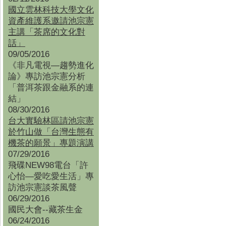
國立雲林科技大學文化
資產維護系邀請池宗憲
主講「茶席的文化對
話」
09/05/2016
《非凡電視—趨勢進化
論》專訪池宗憲分析
「普洱茶跟金融系的連
結」
08/30/2016
台大實驗林區請池宗憲
於竹山做「台灣生態有
機茶的願景」專題演講
07/29/2016
飛碟NEW98電台「許
心怡—愛吃愛生活」專
訪池宗憲談茶風聲
06/29/2016
國民大會--藏茶生金
06/24/2016