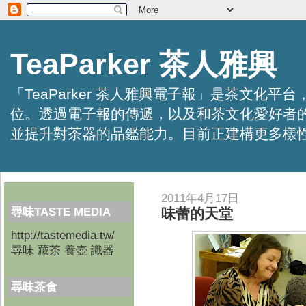
TeaParker 茶人雅興
「TeaParker 茶人雅興電子報」是茶文
位。透過電子報的傳遞，以及和茶文化愛好者
並提升對茶器的品鑑能力。目前正建構更多樣性的資訊交
2011年4月17日
尋味TASTE MEDIA
味蕾的天堂
http://tastemedia.tw/
尋味 藏茶 養壺 識器
尋味茶食