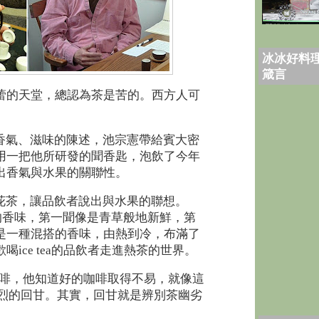
冰冰好料理
箴言
蕾的天堂，總認為茶是苦的。西方人可
香氣、滋味的陳述，池宗憲帶給賓大密
用一把他所研發的聞香匙，泡飲了今年
出香氣與水果的關聯性。
花茶，讓品飲者說出與水果的聯想。
e說，春茶的香味，第一聞像是青草般地新鮮，第
是一種混搭的香味，由熱到冷，布滿了
ice tea的品飲者走進熱茶的世界。
懂得品咖啡，他知道好的咖啡取得不易，就像這
茶有強烈的回甘。其實，回甘就是辨別茶幽劣