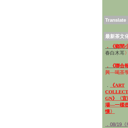
Translate
最新茶文
．《鄉間
春白木耳
．《聯合
興—喝茶
．
《ART
COLLECT
GN》〈
場—一樣
憬〉
．08/19