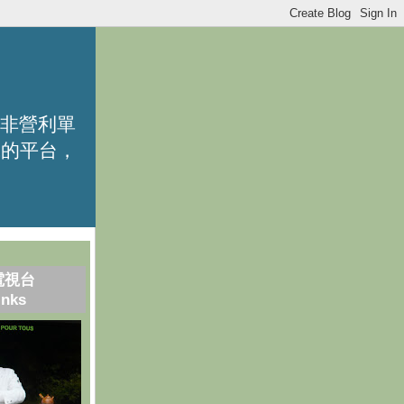
的非營利單
識的平台，
電視台
inks