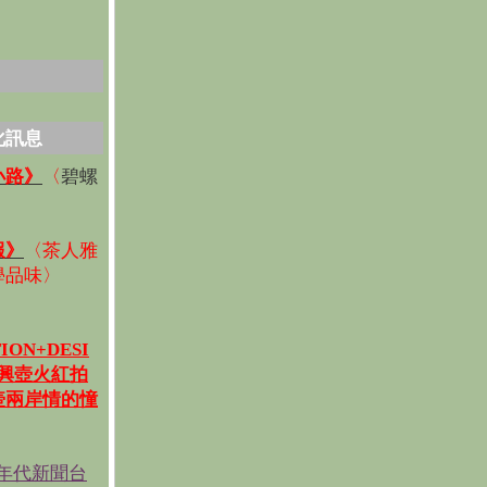
化訊息
碧螺
小路》
〈
〉
報》
〈
茶人雅
學品味
〉
ION+DESI
宜興壺火紅拍
壺兩岸情的憧
《年代新聞台