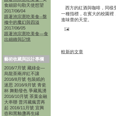
食細節勾勒天使想望
西方的紅酒與咖啡，同樣
2017/06/04
一種指標，在賓大的校園裡
跟著池宗憲吃美食--盤
進味蕾的天堂。
飧中的魔幻與四溢
2017/06/05
跟著池宗憲吃美食—食
出細緻與記憶
較新的文章
藝術收藏與設計專欄
2016/7月號 藏綠金—
烏龍茶兩岸紅不讓
2016/8月號 包裝紙的
迷思 2016/9月號 青瓷
杯 舞動發色 爭藏風湧
2016/10月號 茶葉金融
大串聯 普洱藏瘋雲再
起 2016/11月號 宜興
壺和黑釉盞再生縁