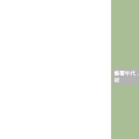
藝饗年代
術