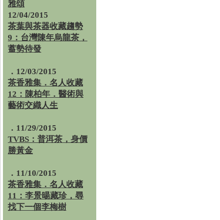
雅頌
12/04/2015
茶葉與茶器收藏趨勢
9：台灣陳年烏龍茶，
蓄勢待發
．12/03/2015
茶香雅集．名人收藏
12：陳柏年．醫術與
藝術交織人生
．11/29/2015
TVBS：普洱茶，身價
勝黃金
．11/10/2015
茶香雅集．名人收藏
11：李景暘藏珍，尋
找下一個李梅樹