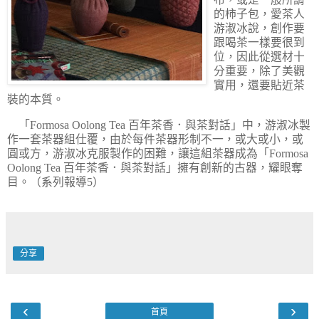
的柿子包，愛茶人
游淑冰說，創作要
跟喝茶一樣要很到
位，因此從選材十
分重要，除了美觀
實用，還要貼近茶
裝的本質。
「Formosa Oolong Tea 百年茶香．與茶對話」中，游淑冰製
作一套茶器組仕覆，由於每件茶器形制不一，或大或小，或
圓或方，游淑冰克服製作的困難，讓這組茶器成為「Formosa
Oolong Tea 百年茶香．與茶對話」擁有創新的古器，耀眼奪
目。（系列報導5）
分享
‹
›
首頁