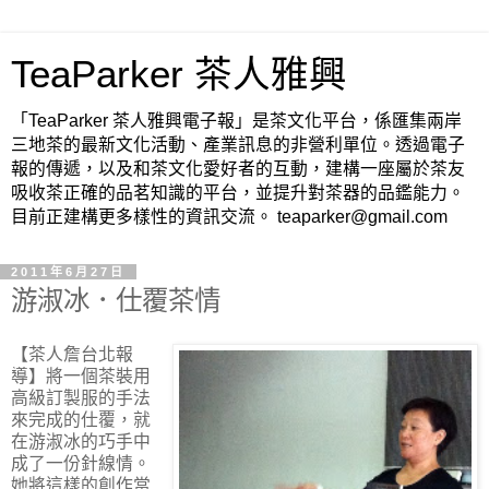
TeaParker 茶人雅興
「TeaParker 茶人雅興電子報」是茶文化平台，係匯集兩岸
三地茶的最新文化活動、產業訊息的非營利單位。透過電子
報的傳遞，以及和茶文化愛好者的互動，建構一座屬於茶友
吸收茶正確的品茗知識的平台，並提升對茶器的品鑑能力。
目前正建構更多樣性的資訊交流。 teaparker@gmail.com
2011年6月27日
游淑冰．仕覆茶情
【茶人詹台北報
導】
將一個茶裝用
高級訂製服的手法
來完成的仕覆，就
在游淑冰的巧手中
成了一份針線情。
她將這樣的創作當