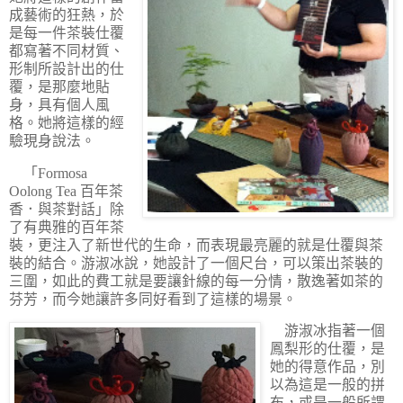
成藝術的狂熱，於
是每一件茶裝仕覆
都寫著不同材質、
形制所設計出的仕
覆，是那麼地貼
身，具有個人風
格。她將這樣的經
驗現身說法。
「Formosa
Oolong Tea 百年茶
香．與茶對話」除
了有典雅的百年茶
裝，更注入了新世代的生命，而表現最亮麗的就是仕覆與茶
裝的結合。游淑冰說，她設計了一個尺台，可以策出茶裝的
三圍，如此的費工就是要讓針線的每一分情，散逸著如茶的
芬芳，而今她讓許多同好看到了這樣的場景。
游淑冰指著一個
鳳梨形的仕覆，是
她的得意作品，別
以為這是一般的拼
布，或是一般所謂