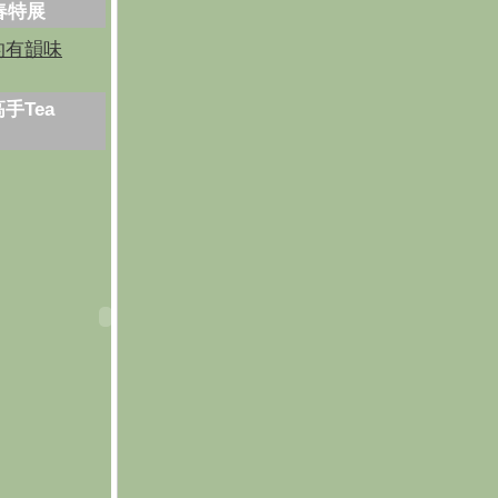
芳春特展
的有韻味
手Tea