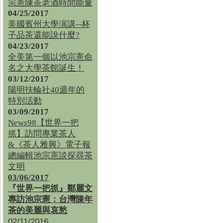
宗憲陳茶老酒時間能量
04/25/2017
美國賓州大學演講--杯
子品茶還能說什麼?
04/23/2017
全美第一個以池宗憲命
名之大學茶館誕生！
03/12/2017
陽明扶輪社40週年的
特別活動
03/09/2017
News98【世界一把
抓】訪問專業茶人
&《茶人雅興》電子報
總編輯池宗憲談探尋茶
文明
03/06/2017
『世界一把抓』鄭麗文
專訪池宗憲：台灣陳年
茶的美麗與哀愁
02/11/2016