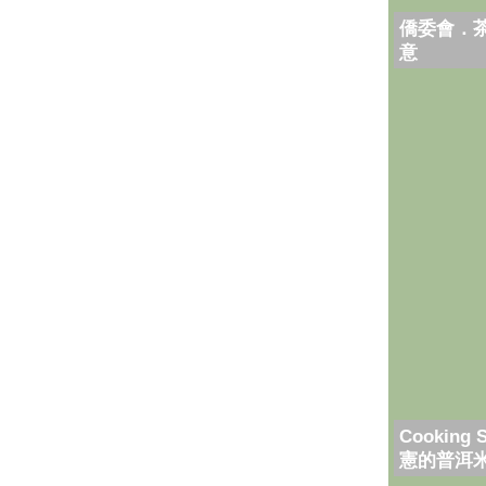
僑委會．
意
Cooking 
憲的普洱