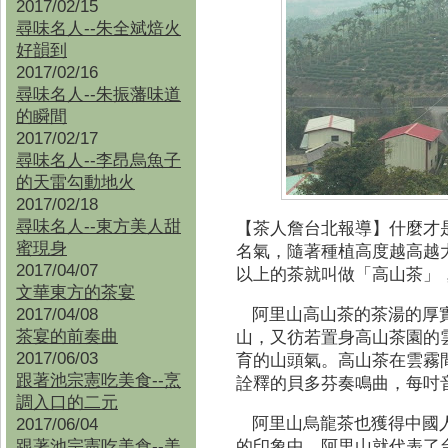
2017/02/15
尋味名人--朱全斌焙火
好韻到
2017/02/16
尋味名人--朱振藩味道
的瞬間
2017/02/17
尋味名人--李昂烏魚子
的天雷勾動地火
2017/02/18
尋味名人--東方美人甜
【茶人詹台北報導】
什麼才
蜜現身
名氣，隨著種植高度越高越
2017/04/07
以上的茶就叫做「高山茶」
文華東方的茶宴
2017/04/08
阿里山高山茶的茶湯的厚
茶宴的前奏曲
山，又彷若置身高山茶園的
2017/06/03
育的山頭氣。高山茶在雲霧間清亮
跟著池宗憲吃美食--烹
詮釋的貝多芬奏鳴曲，每吋
調入口的二元
2017/06/04
阿里山烏龍茶也獲得中國人
跟著池宗憲吃美食--
美
的印象中，阿里山就代表了