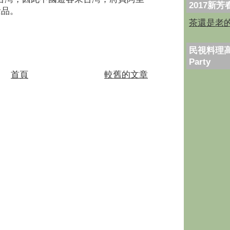
2017新
念品。
茶還是老
民視料理高
Party
首頁
較舊的文章