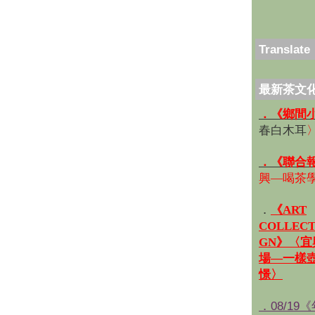
Translate
最新茶文
．《鄉間
春白木耳
．《聯合
興—喝茶
．
《ART
COLLECT
GN》〈
場—一樣
憬〉
．08/19