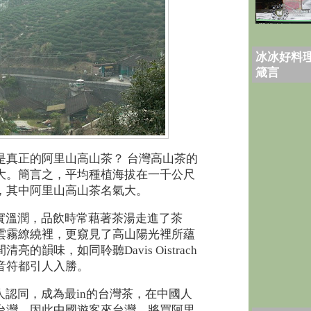
冰冰好料理
箴言
是真正的阿里山高山茶？ 台灣高山茶的
大。簡言之，平均種植海拔在一千公尺
，其中阿里山高山茶名氣大。
實溫潤，品飲時常藉著茶湯走進了茶
雲霧繚繞裡，更窺見了高山陽光裡所蘊
的韻味，如同聆聽Davis Oistrach
音符都引人入勝。
認同，成為最in的台灣茶，在中國人
台灣，因此中國遊客來台灣，將買阿里