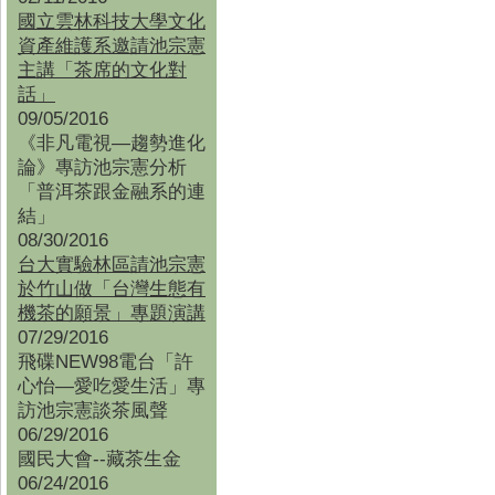
國立雲林科技大學文化
資產維護系邀請池宗憲
主講「茶席的文化對
話」
09/05/2016
《非凡電視—趨勢進化
論》專訪池宗憲分析
「普洱茶跟金融系的連
結」
08/30/2016
台大實驗林區請池宗憲
於竹山做「台灣生態有
機茶的願景」專題演講
07/29/2016
飛碟NEW98電台「許
心怡—愛吃愛生活」專
訪池宗憲談茶風聲
06/29/2016
國民大會--藏茶生金
06/24/2016