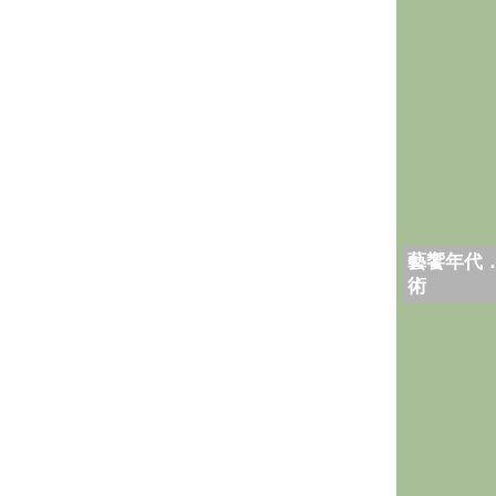
藝饗年代
術