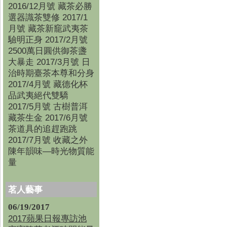
2016/12月號 藏茶必勝
選器識茶雙修 2017/1
月號 藏茶新竉武夷茶
驗明正身 2017/2月號
2500萬日圓供御茶盞
大暴走 2017/3月號 日
治時期臺茶本尊和分身
2017/4月號 藏德化杯
品武夷絕代雙驕
2017/5月號 古樹普洱
藏茶生金 2017/6月號
茶道具的追趕跑跳
2017/7月號 收藏之外
陳年韻味—時光物質能
量
茗人藝事
06/19/2017
2017蘋果日報專訪池