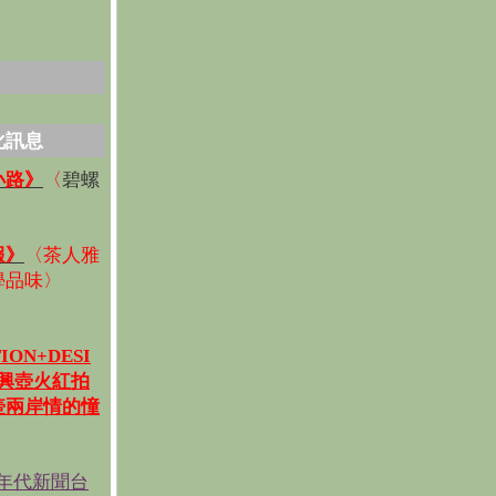
化訊息
碧螺
小路》
〈
〉
報》
〈
茶人雅
學品味
〉
ION+DESI
宜興壺火紅拍
壺兩岸情的憧
《年代新聞台