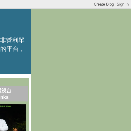
的非營利單
識的平台，
電視台
inks