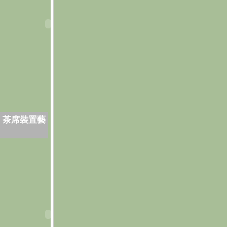
．茶席裝置藝