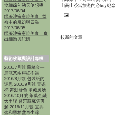
食細節勾勒天使想望
山高山茶當旅遊的必buy紀
2017/06/04
跟著池宗憲吃美食--盤
飧中的魔幻與四溢
2017/06/05
跟著池宗憲吃美食—食
較新的文章
出細緻與記憶
藝術收藏與設計專欄
2016/7月號 藏綠金—
烏龍茶兩岸紅不讓
2016/8月號 包裝紙的
迷思 2016/9月號 青瓷
杯 舞動發色 爭藏風湧
2016/10月號 茶葉金融
大串聯 普洱藏瘋雲再
起 2016/11月號 宜興
壺和黑釉盞再生縁