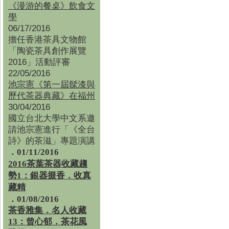
《漫游的餐桌》飲食文
學
06/17/2016
擔任香港茶具文物館
「陶瓷茶具創作展覽
2016」活動評審
22/05/2016
池宗憲《第一屆髹漆與
歷代茶器典藏》在福州
30/04/2016
國立台北大學中文系邀
請池宗憲進行「《全台
詩》的茶滋」專題演講
．01/11/2016
2016茶葉茶器收藏趨
勢1：銀器掇香．收真
藏精
．01/08/2016
茶香雅集
．
名人收藏
13：曾心郁．茶花風