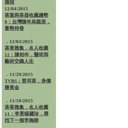
雅頌
12/04/2015
茶葉與茶器收藏趨勢
9：台灣陳年烏龍茶，
蓄勢待發
．12/03/2015
茶香雅集．名人收藏
12：陳柏年．醫術與
藝術交織人生
．11/29/2015
TVBS：普洱茶，身價
勝黃金
．11/10/2015
茶香雅集．名人收藏
11：李景暘藏珍，尋
找下一個李梅樹