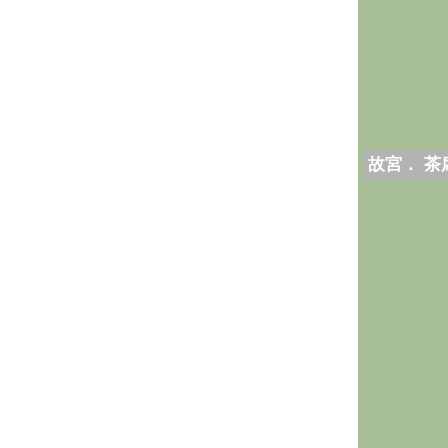
故宮． 茶