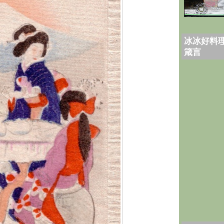
冰冰好料理
箴言