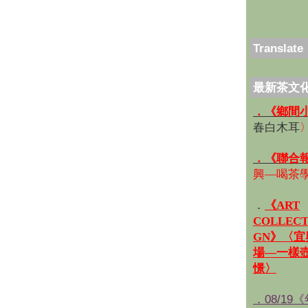
Translate
最新茶文
．《鄉間
春白木耳
．《聯合
興—喝茶
．
《ART
COLLECT
GN》〈
場—一樣
憬〉
．08/19