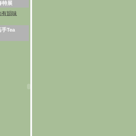
芳春特展
的有韻味
手Tea