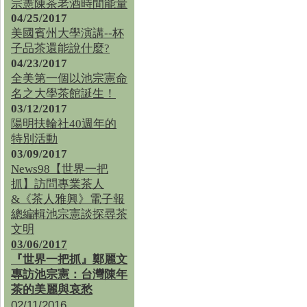
宗憲陳茶老酒時間能量
04/25/2017
美國賓州大學演講--杯
子品茶還能說什麼?
04/23/2017
全美第一個以池宗憲命
名之大學茶館誕生！
03/12/2017
陽明扶輪社40週年的
特別活動
03/09/2017
News98【世界一把
抓】訪問專業茶人
&《茶人雅興》電子報
總編輯池宗憲談探尋茶
文明
03/06/2017
『世界一把抓』鄭麗文
專訪池宗憲：台灣陳年
茶的美麗與哀愁
02/11/2016