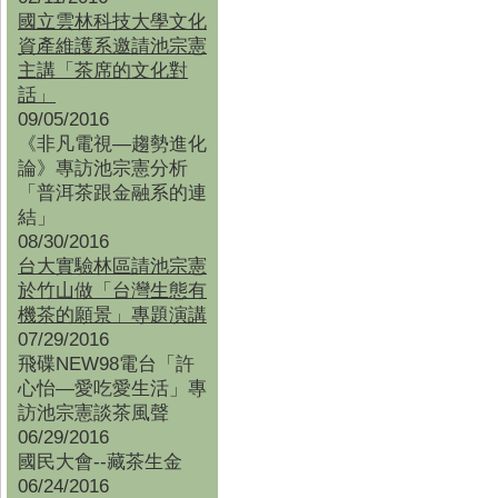
國立雲林科技大學文化
資產維護系邀請池宗憲
主講「茶席的文化對
話」
09/05/2016
《非凡電視—趨勢進化
論》專訪池宗憲分析
「普洱茶跟金融系的連
結」
08/30/2016
台大實驗林區請池宗憲
於竹山做「台灣生態有
機茶的願景」專題演講
07/29/2016
飛碟NEW98電台「許
心怡—愛吃愛生活」專
訪池宗憲談茶風聲
06/29/2016
國民大會--藏茶生金
06/24/2016