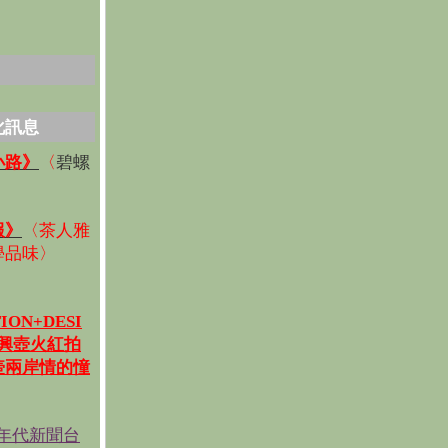
化訊息
碧螺
小路》
〈
〉
報》
〈
茶人雅
學品味
〉
ION+DESI
宜興壺火紅拍
壺兩岸情的憧
《年代新聞台