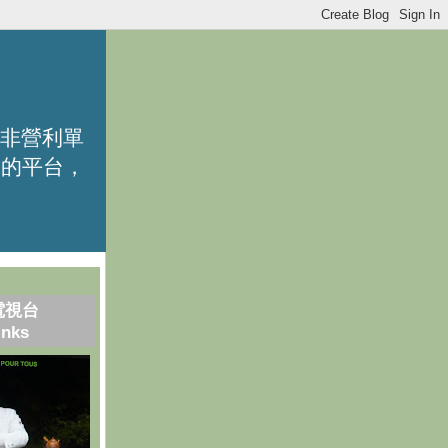
的非營利單
識的平台，
電視台
inks