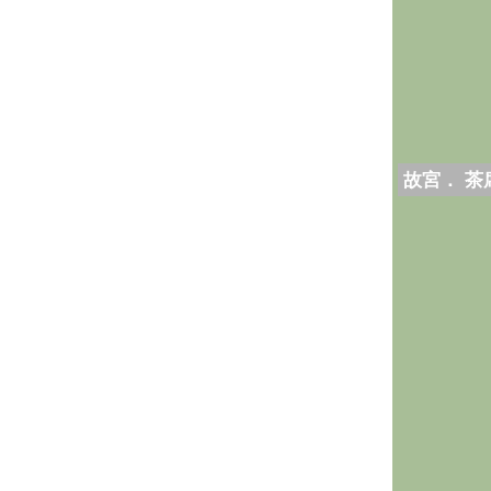
故宮． 茶