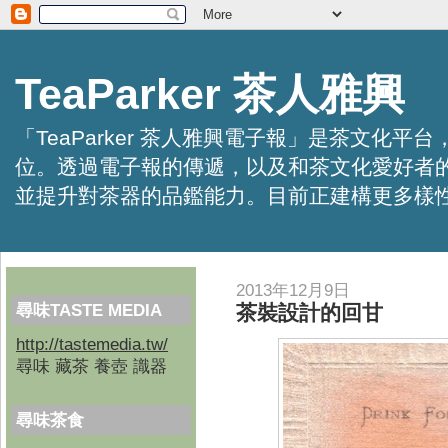
TeaParker 茶人雅興
「TeaParker 茶人雅興電子報」是茶文
位。透過電子報的傳遞，以及和茶文化愛好者
並提升對茶器的品鑑能力。目前正建構更多樣性的資訊交
2013年12月9日
尋味TASTE MEDIA
茶裝設計的回甘
http://tastemedia.tw/
尋味 藏茶 養壺 識器
尋味茶食