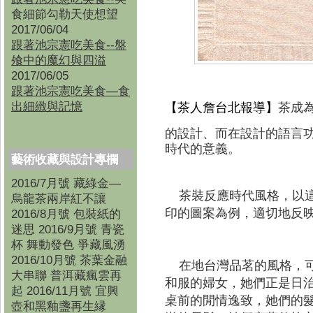
食細節勾勒天使想望
2017/06/04
跟著池宗憲吃美食--盤
飧中的魔幻與四溢
2017/06/05
跟著池宗憲吃美食—食
出細緻與記憶
【茶人詹
台北
報導】
茶成
的設計、而在設計的語言
時代的意義。
藝術收藏與設計專欄
2016/7月號 藏綠金—
茶裝反應時代風格，以
烏龍茶兩岸紅不讓
印的圖案為例，適切地反
2016/8月號 包裝紙的
迷思 2016/9月號 青瓷
杯 舞動發色 爭藏風湧
2016/10月號 茶葉金融
在地台灣品茗的風格，可
大串聯 普洱藏瘋雲再
和服的婦女，她們正是日
起 2016/11月號 宜興
桌前的閒情逸致，她們的
壺和黑釉盞再生縁