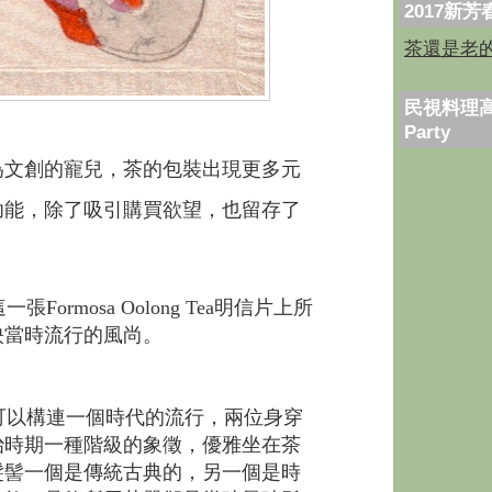
2017新
茶還是老
民視料理高
Party
為文創的寵兒，茶的包裝出現更多元
功能，除了吸引購買欲望，也留存了
這一張
Formosa Oolong Tea
明信片
上所
映當時流行的風尚。
以構連一個時代的流行，兩位身穿
治時期一種階級的象徵，優雅坐在茶
髮髻一個是傳統古典的，另一個是時