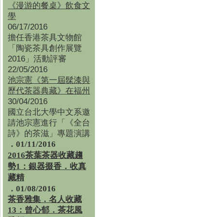
《漫游的餐桌》飲食文
學
06/17/2016
擔任香港茶具文物館
「陶瓷茶具創作展覽
2016」活動評審
22/05/2016
池宗憲《第一屆髹漆與
歷代茶器典藏》在福州
30/04/2016
國立台北大學中文系邀
請池宗憲進行「《全台
詩》的茶滋」專題演講
．01/11/2016
2016茶葉茶器收藏趨
勢1：銀器掇香．收真
藏精
．01/08/2016
茶香雅集
．
名人收藏
13：曾心郁．茶花風