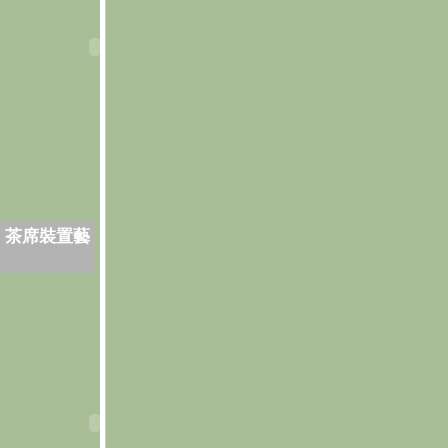
．茶席裝置藝