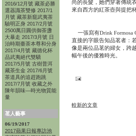
尚的長髮，她們穿著傳統
2016/12月號 藏茶必勝
來自西方的紅茶壺與提把
選器識茶雙修 2017/1
月號 藏茶新竉武夷茶
驗明正身 2017/2月號
2500萬日圓供御茶盞
一張寫有
Drink Formosa 
大暴走 2017/3月號 日
直接的字眼告知品茗者：
治時期臺茶本尊和分身
像是兩位品茗的婦女，跨
2017/4月號 藏德化杯
幅午後的優雅時光。
品武夷絕代雙驕
2017/5月號 古樹普洱
藏茶生金 2017/6月號
茶道具的追趕跑跳
2017/7月號 收藏之外
陳年韻味—時光物質能
量
較新的文章
茗人藝事
06/19/2017
2017蘋果日報專訪池