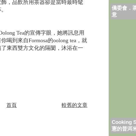
衣飾，品飲所用茶器卻是當時最時髦
僑委會．
杯。
意
Oolong Tea
的宣傳字眼，她將訊息用
若你喝到來自
Formosa
的
oolong tea
，就
越了東西雙方文化的隔閡，沐浴在一
首頁
較舊的文章
Cooking 
憲的普洱