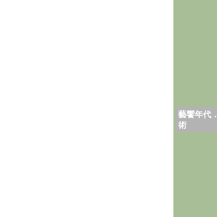
藝饗年代
術