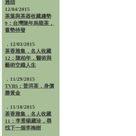
雅頌
12/04/2015
茶葉與茶器收藏趨勢
9：台灣陳年烏龍茶，
蓄勢待發
．12/03/2015
茶香雅集．名人收藏
12：陳柏年．醫術與
藝術交織人生
．11/29/2015
TVBS：普洱茶，身價
勝黃金
．11/10/2015
茶香雅集．名人收藏
11：李景暘藏珍，尋
找下一個李梅樹