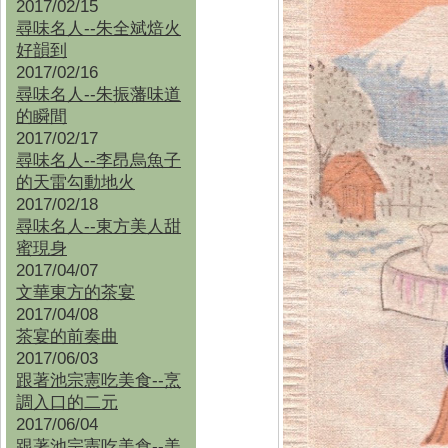
2017/02/15
尋味名人--朱全斌焙火
好韻到
2017/02/16
尋味名人--朱振藩味道
的瞬間
2017/02/17
尋味名人--李昂烏魚子
的天雷勾動地火
2017/02/18
尋味名人--東方美人甜
蜜現身
2017/04/07
文華東方的茶宴
2017/04/08
茶宴的前奏曲
2017/06/03
跟著池宗憲吃美食--烹
調入口的二元
2017/06/04
跟著池宗憲吃美食--
美