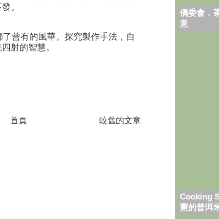
不發。
僑委會．
意
擲了曾有的風華。探究製作手法，自
光四射的智慧。
首頁
較舊的文章
Cooking 
憲的普洱