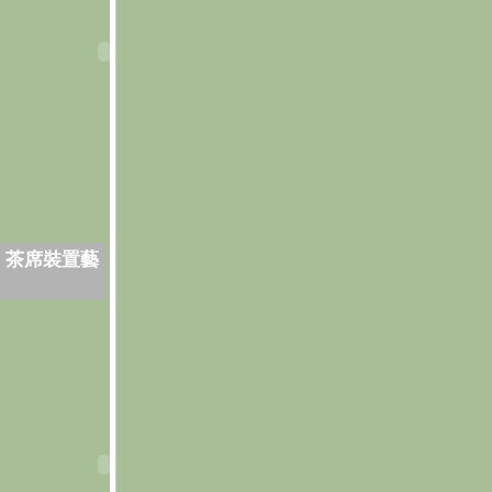
．茶席裝置藝