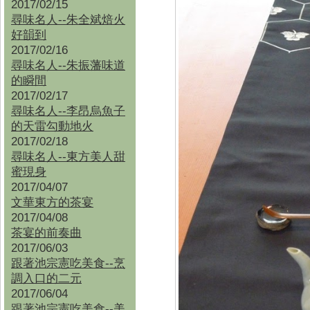
2017/02/15
尋味名人--朱全斌焙火
好韻到
2017/02/16
尋味名人--朱振藩味道
的瞬間
2017/02/17
尋味名人--李昂烏魚子
的天雷勾動地火
2017/02/18
尋味名人--東方美人甜
蜜現身
2017/04/07
文華東方的茶宴
2017/04/08
茶宴的前奏曲
2017/06/03
跟著池宗憲吃美食--烹
調入口的二元
2017/06/04
跟著池宗憲吃美食--
美