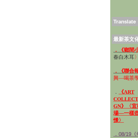
Translate
最新茶文
．《鄉間
春白木耳
．《聯合
興—喝茶
．
《ART
COLLECT
GN》〈
場—一樣
憬〉
．08/19