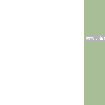
故宮． 茶