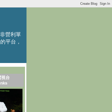
的非營利單
識的平台，
電視台
inks