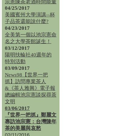
宗憲陳茶老酒時間能量
04/25/2017
美國賓州大學演講--杯
子品茶還能說什麼?
04/23/2017
全美第一個以池宗憲命
名之大學茶館誕生！
03/12/2017
陽明扶輪社40週年的
特別活動
03/09/2017
News98【世界一把
抓】訪問專業茶人
&《茶人雅興》電子報
總編輯池宗憲談探尋茶
文明
03/06/2017
『世界一把抓』鄭麗文
專訪池宗憲：台灣陳年
茶的美麗與哀愁
02/11/2016