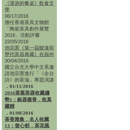
《漫游的餐桌》飲食文
學
06/17/2016
擔任香港茶具文物館
「陶瓷茶具創作展覽
2016」活動評審
22/05/2016
池宗憲《第一屆髹漆與
歷代茶器典藏》在福州
30/04/2016
國立台北大學中文系邀
請池宗憲進行「《全台
詩》的茶滋」專題演講
．01/11/2016
2016茶葉茶器收藏趨
勢1：銀器掇香．收真
藏精
．01/08/2016
茶香雅集
．
名人收藏
13：曾心郁．茶花風