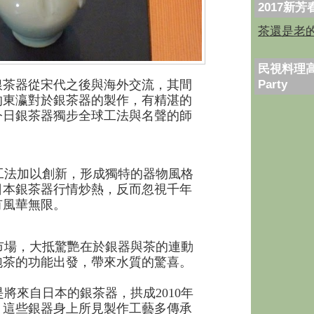
2017新
茶還是老
民視料理高
Party
銀茶器從宋代之後與海外交流，其間
的東瀛對於銀茶器的製作，有精湛的
今日銀茶器獨步全球工法與名聲的師
工法加以創新，形成獨特的器物風格
日本銀茶器行情炒熱，反而忽視千年
有風華無限。
市場，大抵驚艷在於銀器與茶的連動
泡茶的功能出發，帶來水質的驚喜。
來自日本的銀茶器，拱成2010年
，這些銀器身上所見製作工藝多傳承