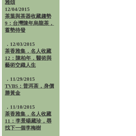
雅頌
12/04/2015
茶葉與茶器收藏趨勢
9：台灣陳年烏龍茶，
蓄勢待發
．12/03/2015
茶香雅集．名人收藏
12：陳柏年．醫術與
藝術交織人生
．11/29/2015
TVBS：普洱茶，身價
勝黃金
．11/10/2015
茶香雅集．名人收藏
11：李景暘藏珍，尋
找下一個李梅樹