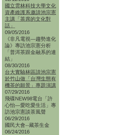
國立雲林科技大學文化
資產維護系邀請池宗憲
主講「茶席的文化對
話」
09/05/2016
《非凡電視—趨勢進化
論》專訪池宗憲分析
「普洱茶跟金融系的連
結」
08/30/2016
台大實驗林區請池宗憲
於竹山做「台灣生態有
機茶的願景」專題演講
07/29/2016
飛碟NEW98電台「許
心怡—愛吃愛生活」專
訪池宗憲談茶風聲
06/29/2016
國民大會--藏茶生金
06/24/2016