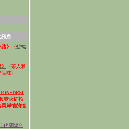
化訊息
碧螺
小路》
〈
〉
報》
〈
茶人雅
學品味
〉
ION+DESI
宜興壺火紅拍
壺兩岸情的憧
《年代新聞台