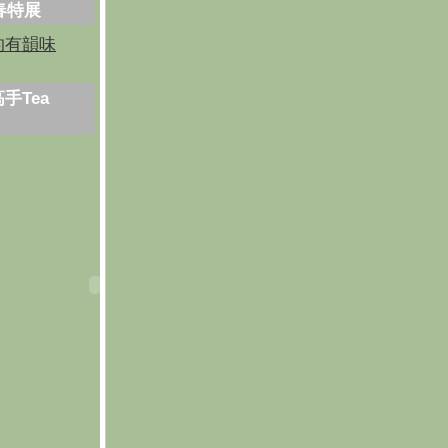
芳春特展
的有韻味
手Tea