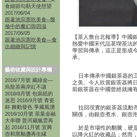
食細節勾勒天使想望
2017/06/04
跟著池宗憲吃美食--盤
飧中的魔幻與四溢
2017/06/05
【茶人詹台北報導】
中國
跟著池宗憲吃美食—食
熱愛中國宋代品茗喫茶法
出細緻與記憶
學習與傳承，這正是形成
承。
藝術收藏與設計專欄
日本傳承中國銀茶器的
2016/7月號 藏綠金—
之美。今人欣賞銀茶器將
烏龍茶兩岸紅不讓
前銀茶器在中國曾經就擁
2016/8月號 包裝紙的
迷思 2016/9月號 青瓷
杯 舞動發色 爭藏風湧
拉回現實的銀茶器流動
2016/10月號 茶葉金融
關係，
由銀壺煮水、銀壺
大串聯 普洱藏瘋雲再
起 2016/11月號 宜興
於是市場性的翻騰，硬是將
壺和黑釉盞再生縁
以降火紅的收藏品；然而