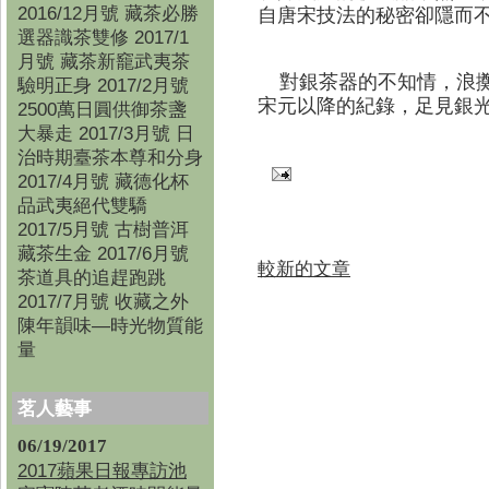
2016/12月號 藏茶必勝
自唐宋技法的秘密卻隱而
選器識茶雙修 2017/1
月號 藏茶新竉武夷茶
對銀茶器的不知情，浪
驗明正身 2017/2月號
宋元以降的紀錄，足見銀
2500萬日圓供御茶盞
大暴走 2017/3月號 日
治時期臺茶本尊和分身
2017/4月號 藏德化杯
品武夷絕代雙驕
2017/5月號 古樹普洱
藏茶生金 2017/6月號
較新的文章
茶道具的追趕跑跳
2017/7月號 收藏之外
陳年韻味—時光物質能
量
茗人藝事
06/19/2017
2017蘋果日報專訪池