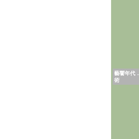
藝饗年代
術