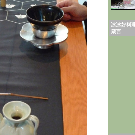
冰冰好料理
箴言