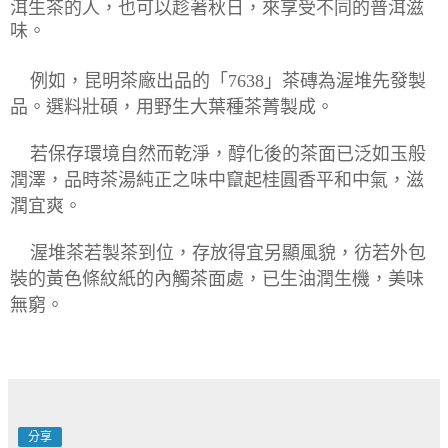
洱生茶的人，也可以趁著秋日，來享受不同的普洱滋
味。
例如，昆明茶廠
出品的「7638」茶磚為渥堆先發製
品。選料壯碩，用
野生大葉種茶菁製成。
若保存環境自然而乾淨，醇化後的茶面已泛如玉
般
潤澤，品時茶湯純正之味中竄起桂圓香平和中氣，滋
潤宜爽。
渥堆茶若製茶到位，存放得宜另顯風貌
，彷若
外包
裝的黃色條紋紙的內觸茶面處，已生油潤生機，美味
無窮。
分享