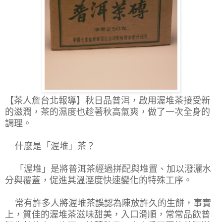
【茶人詹台北報導】
秋日品普洱，啟用渥堆茶接受新
的滋潤，茶的濕度也趁著秋高氣爽，做了一次全身的
調理。
什麼是「渥堆」茶？
「渥堆」是將普洱茶經過拼配與堆置、加以潑灑水
分與覆蓋，促進其溫溼度快速變化的特殊工序。
常有許多人將渥堆茶誤認為陳放許久的生餅，事實
上，質佳的渥堆茶滋味甜美，入口滑順，常常品飲普