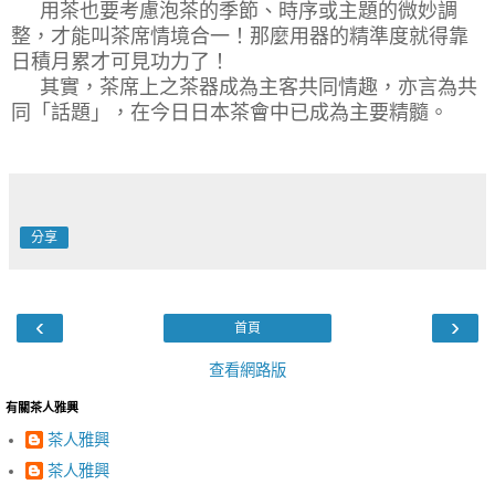
用茶也要考慮泡茶的季節、時序
或主題的微妙調
整，才能叫茶席情境合一
！那麼用器的精準度就得靠
日積月累才可見功力了！
其實，茶席上之茶器成為主客共同情趣，亦言為共
同「話題
」，在今日日本茶會
中已成為主要精髓。
分享
‹
›
首頁
查看網路版
有關茶人雅興
茶人雅興
茶人雅興