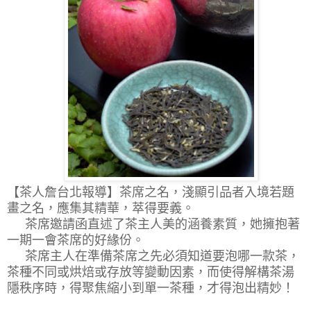
【茶人詹台北報導】
茶席之名，淺顯引品者入境若題
畫之名，應集其精華，萃得要義。
茶席邀請函直述了茶主人美的涵養素質，她擁抱著
一期一會
茶席的好緣份
。
茶席主人在準備茶席之先必須知道要泡哪一款茶，
茶種不同或烘焙或存放等變動因素，而使得解構茶湯
隱秩序時，得聚焦縮小到單一茶種，才得泡出精妙！