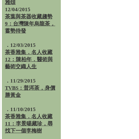
雅頌
12/04/2015
茶葉與茶器收藏趨勢
9：台灣陳年烏龍茶，
蓄勢待發
．12/03/2015
茶香雅集．名人收藏
12：陳柏年．醫術與
藝術交織人生
．11/29/2015
TVBS：普洱茶，身價
勝黃金
．11/10/2015
茶香雅集．名人收藏
11：李景暘藏珍，尋
找下一個李梅樹