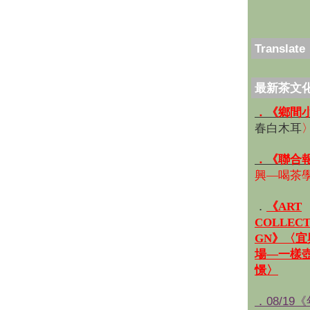
Translate
最新茶文
．《鄉間
春白木耳
．《聯合
興—喝茶
．
《ART
COLLECT
GN》〈
場—一樣
憬〉
．08/19