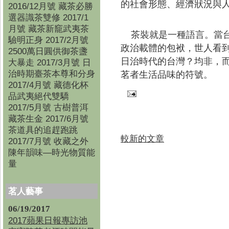
的社會形態、經濟狀況與
2016/12月號 藏茶必勝
選器識茶雙修 2017/1
月號 藏茶新竉武夷茶
茶裝就是一種語言。當
驗明正身 2017/2月號
政治載體的包袱，世人看
2500萬日圓供御茶盞
日治時代的台灣？均非，
大暴走 2017/3月號 日
治時期臺茶本尊和分身
茗者生活品味的符號。
2017/4月號 藏德化杯
品武夷絕代雙驕
2017/5月號 古樹普洱
藏茶生金 2017/6月號
茶道具的追趕跑跳
較新的文章
2017/7月號 收藏之外
陳年韻味—時光物質能
量
茗人藝事
06/19/2017
2017蘋果日報專訪池