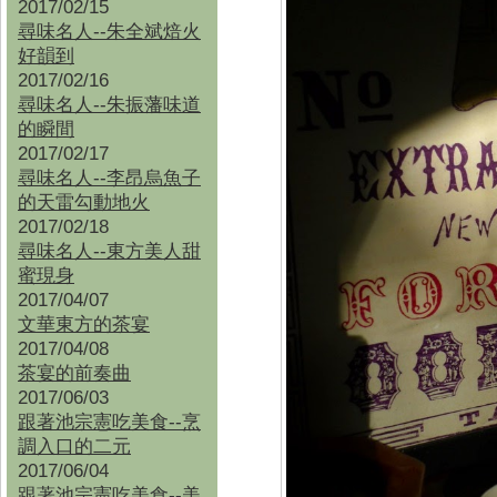
2017/02/15
尋味名人--朱全斌焙火
好韻到
2017/02/16
尋味名人--朱振藩味道
的瞬間
2017/02/17
尋味名人--李昂烏魚子
的天雷勾動地火
2017/02/18
尋味名人--東方美人甜
蜜現身
2017/04/07
文華東方的茶宴
2017/04/08
茶宴的前奏曲
2017/06/03
跟著池宗憲吃美食--烹
調入口的二元
2017/06/04
跟著池宗憲吃美食--
美