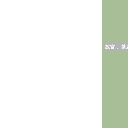
故宮． 茶