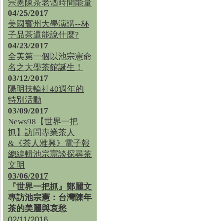
宗憲陳茶老酒時間能量
04/25/2017
美國賓州大學演講--杯
子品茶還能說什麼?
04/23/2017
全美第一個以池宗憲命
名之大學茶館誕生！
03/12/2017
陽明扶輪社40週年的
特別活動
03/09/2017
News98【世界一把
抓】訪問專業茶人
&《茶人雅興》電子報
總編輯池宗憲談探尋茶
文明
03/06/2017
『世界一把抓』鄭麗文
專訪池宗憲：台灣陳年
茶的美麗與哀愁
02/11/2016