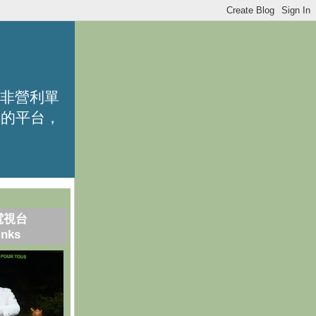
的非營利單
識的平台，
電視台
inks