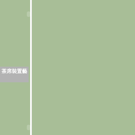
．茶席裝置藝