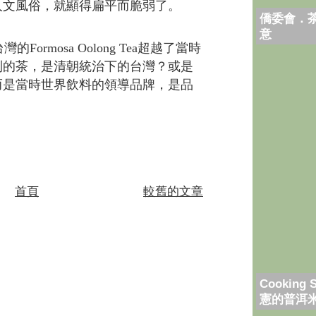
人文風俗，就顯得扁平而脆弱了。
僑委會．
意
台灣的
Formosa Oolong Tea
超越了當時
到的茶，是清朝統治下的台灣？或是
而是當時世界飲料的領導品牌，是品
首頁
較舊的文章
Cooking 
憲的普洱