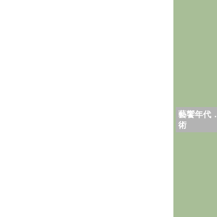
藝饗年代
術