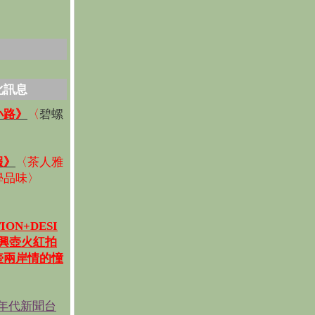
化訊息
碧螺
小路》
〈
〉
報》
〈
茶人雅
學品味
〉
ION+DESI
宜興壺火紅拍
壺兩岸情的憧
《年代新聞台