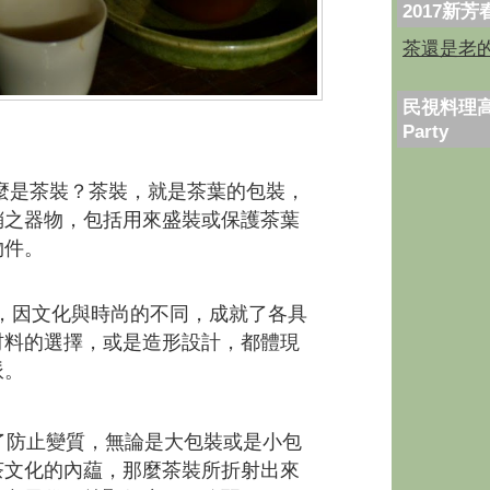
2017新
茶還是老
民視料理高
Party
麼是茶裝？茶裝，就是茶葉的包裝，
銷之器物，包括用來盛裝或保護茶葉
物件。
因文化與時尚的不同，成就了各具
材料的選擇，或是造形設計，都體現
派。
防止變質，無論是大包裝或是小包
茶文化的內藴，那麼茶裝所折射出來