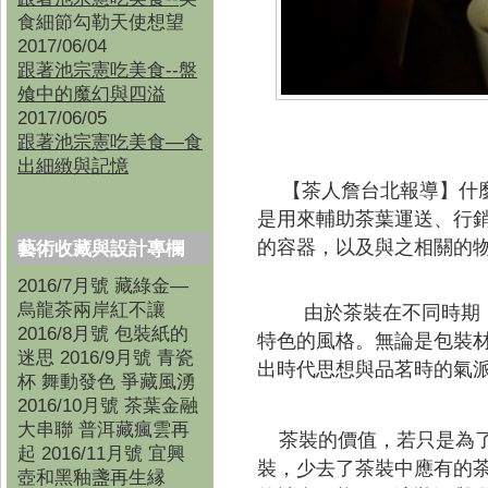
食細節勾勒天使想望
2017/06/04
跟著池宗憲吃美食--盤
飧中的魔幻與四溢
2017/06/05
跟著池宗憲吃美食—食
出細緻與記憶
【茶人詹台北報導】
什
是用來輔助茶葉運送、行
的容器，以及與之相關的
藝術收藏與設計專欄
2016/7月號 藏綠金—
烏龍茶兩岸紅不讓
由於茶裝在不同時期，
2016/8月號 包裝紙的
特色的風格。無論是包裝
迷思 2016/9月號 青瓷
出時代思想與品茗時的氣
杯 舞動發色 爭藏風湧
2016/10月號 茶葉金融
大串聯 普洱藏瘋雲再
茶裝的價值，若只是為了
起 2016/11月號 宜興
裝，少去了茶裝中應有的
壺和黑釉盞再生縁