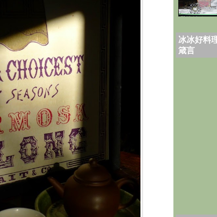
冰冰好料理
箴言