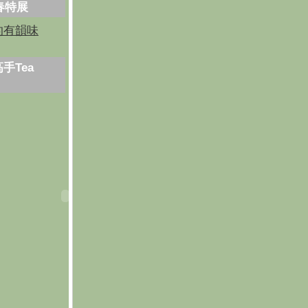
芳春特展
的有韻味
手Tea