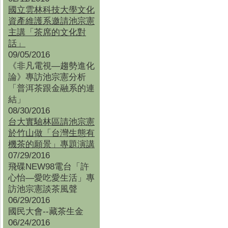
國立雲林科技大學文化
資產維護系邀請池宗憲
主講「茶席的文化對
話」
09/05/2016
《非凡電視—趨勢進化
論》專訪池宗憲分析
「普洱茶跟金融系的連
結」
08/30/2016
台大實驗林區請池宗憲
於竹山做「台灣生態有
機茶的願景」專題演講
07/29/2016
飛碟NEW98電台「許
心怡—愛吃愛生活」專
訪池宗憲談茶風聲
06/29/2016
國民大會--藏茶生金
06/24/2016