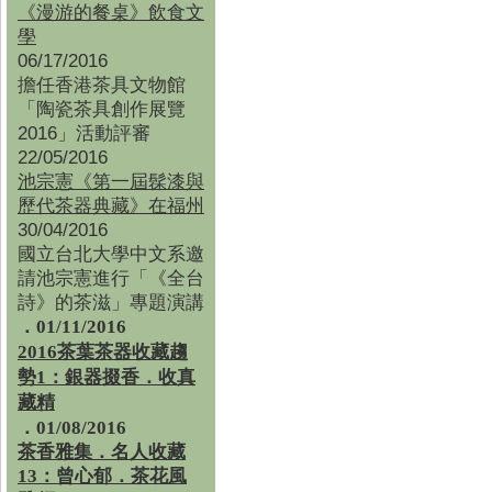
《漫游的餐桌》飲食文
學
06/17/2016
擔任香港茶具文物館
「陶瓷茶具創作展覽
2016」活動評審
22/05/2016
池宗憲《第一屆髹漆與
歷代茶器典藏》在福州
30/04/2016
國立台北大學中文系邀
請池宗憲進行「《全台
詩》的茶滋」專題演講
．01/11/2016
2016茶葉茶器收藏趨
勢1：銀器掇香．收真
藏精
．01/08/2016
茶香雅集
．
名人收藏
13：曾心郁．茶花風