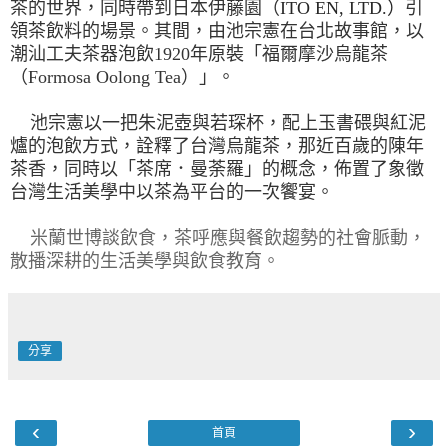
茶的世界，同時帶到日本伊藤園（
ITO EN, LTD.）
引
領茶飲料的場景。其間，由
池宗憲在
台北故事館，以
潮汕工夫茶器泡飲1920年原裝「福爾摩沙
烏龍茶
（Formosa Oolong Tea）」。
池宗憲以一把朱泥壺與若琛杯，配上玉書碨與紅泥
爐的泡飲方式，詮釋了台灣烏龍茶，那近百歲的陳年
茶香，同時以「茶席．曼荼羅」的概念，佈置了象徵
台灣生活美學中以茶為平台的一次饗宴。
米蘭世博談飲食，茶呼應與餐飲趨勢的社會脈動，
散播深耕的生活美學與飲食教育。
分享
‹
›
首頁