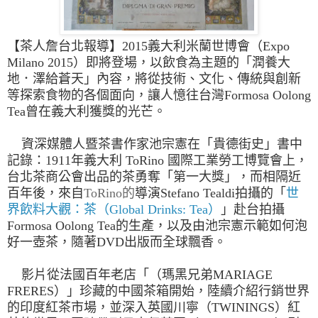
【茶人詹台北報導】
2015義大利米蘭世博會（Expo
Milano 2015）即將登場，以飲食為主題的「潤養大
地．澤給蒼天」內容，將從技術、文化、傳統與創新
等探索食物的各個面向，讓人憶往台灣Formosa Oolong
Tea曾在義大利獲獎的光芒。
資深媒體人暨茶書作家池宗憲在「貴德街史」書中
記錄：
1911年義大利 ToRino 國際工業勞工博覽會上，
台北茶商公會出品的茶勇奪「第一大獎」，而
相隔近
百年後，來自
ToRino的
導演
Stefano Tealdi
拍攝的「
世
界飲料大觀：茶（Global Drinks: Tea）
」赴台拍攝
Formosa Oolong Tea的生產，以及由池宗憲示範如何泡
好一壺茶，隨著DVD出版而全球飄香。
影片從法國百年老店「（瑪黑兄弟
MARIAGE
FRERES）
」珍藏的中國茶箱開始，陸續介紹行銷世界
的印度紅茶市場，並深入英國川寧（TWININGS）紅