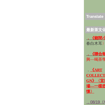
Translate
最新茶文
．《鄉間
春白木耳
．《聯合
興—喝茶
．
《ART
COLLECT
GN》〈
場—一樣
憬〉
．08/19