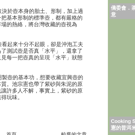
僑委會．
決於壺本身的胎土、形制，加上過
意
一把基本形制的標準壺，都有嚴格的
市場的熱絡，將台灣收藏的壺視為
看起來十分不起眼，卻是沖泡工夫
為了測試壺是否真「水平」，還拿了
只見每一把壺真的呈現「水平」狀態
製壺的基本功，想要收藏宜興壺的
本質。池宗憲也帶了紫砂與朱泥的原
也讓許多人不解，事實上，紫砂的原
值得玩味。
Cooking 
憲的普洱
首頁
較舊的文章