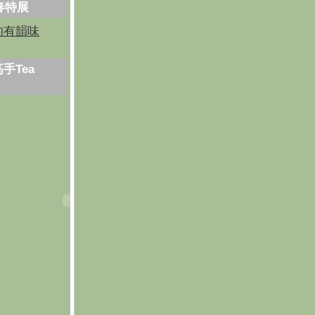
芳春特展
的有韻味
手Tea