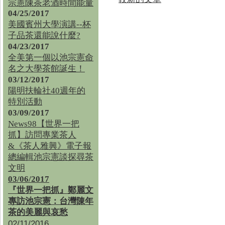
宗憲陳茶老酒時間能量
04/25/2017
美國賓州大學演講--杯
子品茶還能說什麼?
04/23/2017
全美第一個以池宗憲命
名之大學茶館誕生！
03/12/2017
陽明扶輪社40週年的
特別活動
03/09/2017
News98【世界一把
抓】訪問專業茶人
&《茶人雅興》電子報
總編輯池宗憲談探尋茶
文明
03/06/2017
『世界一把抓』鄭麗文
專訪池宗憲：台灣陳年
茶的美麗與哀愁
02/11/2016