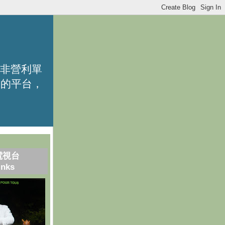
的非營利單
識的平台，
電視台
inks