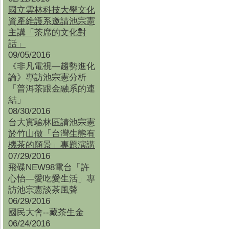
國立雲林科技大學文化
資產維護系邀請池宗憲
主講「茶席的文化對
話」
09/05/2016
《非凡電視—趨勢進化
論》專訪池宗憲分析
「普洱茶跟金融系的連
結」
08/30/2016
台大實驗林區請池宗憲
於竹山做「台灣生態有
機茶的願景」專題演講
07/29/2016
飛碟NEW98電台「許
心怡—愛吃愛生活」專
訪池宗憲談茶風聲
06/29/2016
國民大會--藏茶生金
06/24/2016