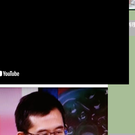
冰冰好料理
箴言