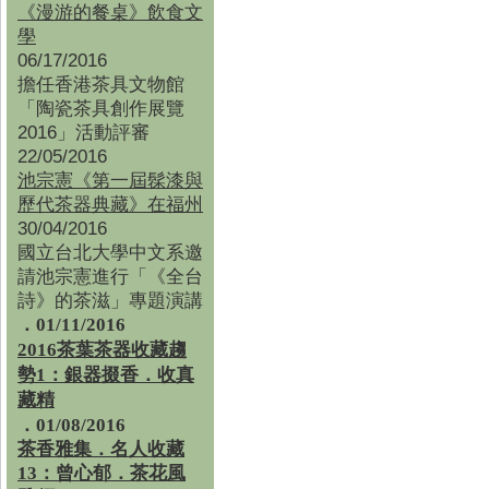
《漫游的餐桌》飲食文
學
06/17/2016
擔任香港茶具文物館
「陶瓷茶具創作展覽
2016」活動評審
22/05/2016
池宗憲《第一屆髹漆與
歷代茶器典藏》在福州
30/04/2016
國立台北大學中文系邀
請池宗憲進行「《全台
詩》的茶滋」專題演講
．01/11/2016
2016茶葉茶器收藏趨
勢1：銀器掇香．收真
藏精
．01/08/2016
茶香雅集
．
名人收藏
13：曾心郁．茶花風