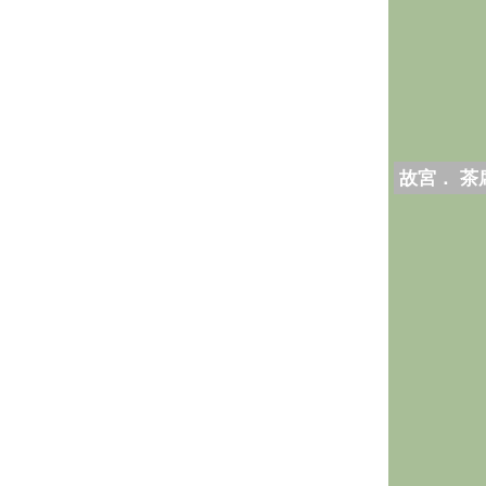
故宮． 茶