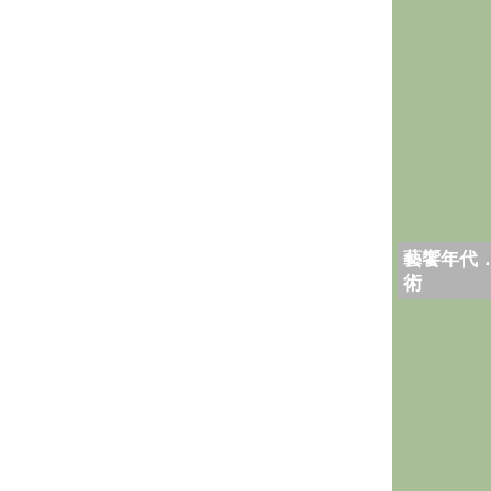
藝饗年代
術