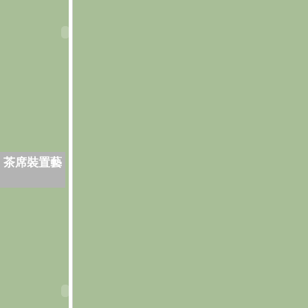
．茶席裝置藝