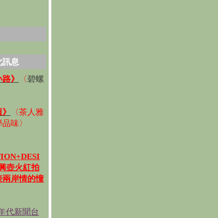
化訊息
碧螺
小路》
〈
〉
報》
〈
茶人雅
學品味
〉
ION+DESI
宜興壺火紅拍
壺兩岸情的憧
《年代新聞台