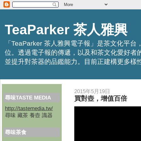
TeaParker 茶人雅興
「TeaParker 茶人雅興電子報」是茶文
位。透過電子報的傳遞，以及和茶文化愛好者
並提升對茶器的品鑑能力。目前正建構更多樣性的資訊交
2015年5月19日
尋味TASTE MEDIA
買對壺，增值百倍
http://tastemedia.tw/
尋味 藏茶 養壺 識器
尋味茶食