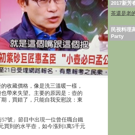
2017新
茶還是老
民視料理高
Party
壺的收藏價格，像是洗三溫暖一樣，
但也帶來失望。主要的原因是：壺的
可期，買錯了，只能自我安慰說：東
57號」節目中出現一位曾任職台鐵
0元買到的水平壺，如今漲到1萬5千元