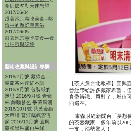
食細節勾勒天使想望
2017/06/04
跟著池宗憲吃美食--盤
飧中的魔幻與四溢
2017/06/05
跟著池宗憲吃美食—食
出細緻與記憶
藝術收藏與設計專欄
2016/7月號 藏綠金—
烏龍茶兩岸紅不讓
【茶人詹台北報導
】
宜興
2016/8月號 包裝紙的
曾經帶給許多藏家希望，
迷思 2016/9月號 青瓷
真偽辨識。買對了，增值
杯 舞動發色 爭藏風湧
西還在。
2016/10月號 茶葉金融
大串聯 普洱藏瘋雲再
東森財經新聞台「夢想街
起 2016/11月號 宜興
的茶壺藏家，多年前以20
壺和黑釉盞再生縁
一支，漲勢驚人！