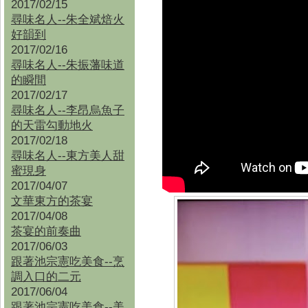
2017/02/15
尋味名人--朱全斌焙火
好韻到
2017/02/16
尋味名人--朱振藩味道
的瞬間
2017/02/17
尋味名人--李昂烏魚子
的天雷勾動地火
2017/02/18
尋味名人--東方美人甜
蜜現身
2017/04/07
文華東方的茶宴
2017/04/08
茶宴的前奏曲
2017/06/03
跟著池宗憲吃美食--烹
調入口的二元
2017/06/04
跟著池宗憲吃美食--
美