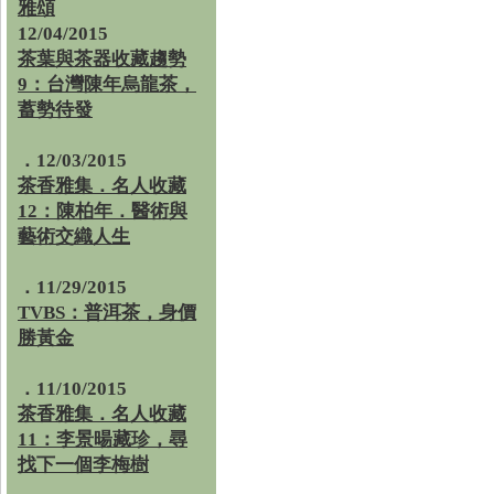
雅頌
12/04/2015
茶葉與茶器收藏趨勢
9：台灣陳年烏龍茶，
蓄勢待發
．12/03/2015
茶香雅集．名人收藏
12：陳柏年．醫術與
藝術交織人生
．11/29/2015
TVBS：普洱茶，身價
勝黃金
．11/10/2015
茶香雅集．名人收藏
11：李景暘藏珍，尋
找下一個李梅樹