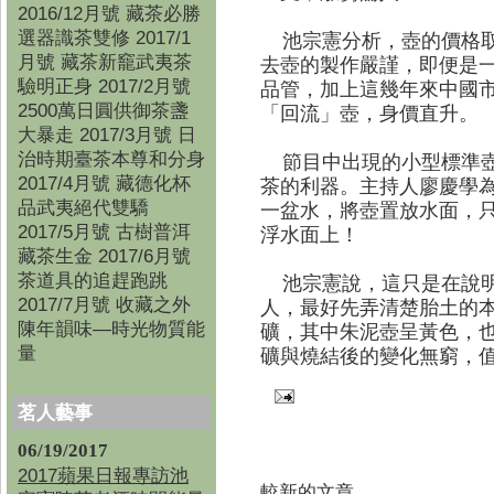
2016/12月號 藏茶必勝
選器識茶雙修 2017/1
池宗憲分析，壺的價格取
月號 藏茶新竉武夷茶
去壺的製作嚴謹，即便是
驗明正身 2017/2月號
品管，加上這幾年來中國
2500萬日圓供御茶盞
「回流」壺，身價直升。
大暴走 2017/3月號 日
治時期臺茶本尊和分身
節目中出現的小型標準壺
2017/4月號 藏德化杯
茶的利器。主持人廖慶學
品武夷絕代雙驕
一盆水，將壺置放水面，
2017/5月號 古樹普洱
浮水面上！
藏茶生金 2017/6月號
茶道具的追趕跑跳
池宗憲說，這只是在說明
2017/7月號 收藏之外
人，最好先弄清楚胎土的
陳年韻味—時光物質能
礦，其中朱泥壺呈黃色，
量
礦與燒結後的變化無窮，
茗人藝事
06/19/2017
2017蘋果日報專訪池
較新的文章