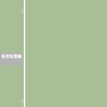
．茶席裝置藝