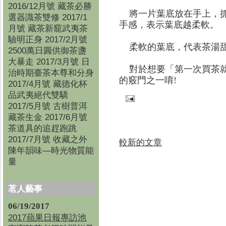
2016/12月號 藏茶必勝
將一片葉底放在手上，抓
選器識茶雙修 2017/1
手感，表示葉底越柔軟。
月號 藏茶新竉武夷茶
驗明正身 2017/2月號
柔軟的葉底，代表茶湯甜
2500萬日圓供御茶盞
大暴走 2017/3月號 日
對於想要「第一次買茶就
治時期臺茶本尊和分身
的竅門之一唷!
2017/4月號 藏德化杯
品武夷絕代雙驕
2017/5月號 古樹普洱
藏茶生金 2017/6月號
茶道具的追趕跑跳
2017/7月號 收藏之外
較新的文章
陳年韻味—時光物質能
量
茗人藝事
06/19/2017
2017蘋果日報專訪池