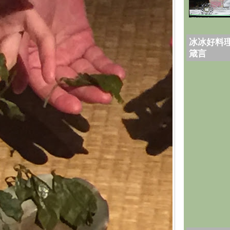
冰冰好料理
箴言