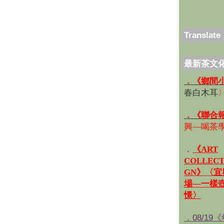
Translate
最新茶文
．《鄉間
春白木耳
．《聯合
興—喝茶
．
《ART
COLLECT
GN》〈
場—一樣
憬〉
．08/19