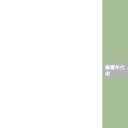
藝饗年代
術