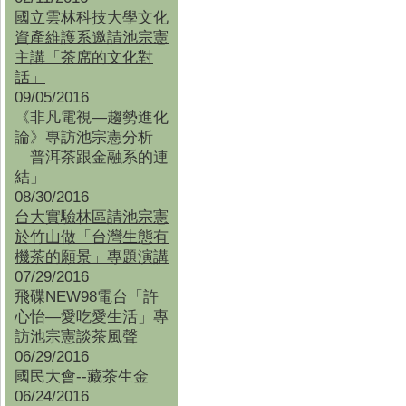
國立雲林科技大學文化
資產維護系邀請池宗憲
主講「茶席的文化對
話」
09/05/2016
《非凡電視—趨勢進化
論》專訪池宗憲分析
「普洱茶跟金融系的連
結」
08/30/2016
台大實驗林區請池宗憲
於竹山做「台灣生態有
機茶的願景」專題演講
07/29/2016
飛碟NEW98電台「許
心怡—愛吃愛生活」專
訪池宗憲談茶風聲
06/29/2016
國民大會--藏茶生金
06/24/2016