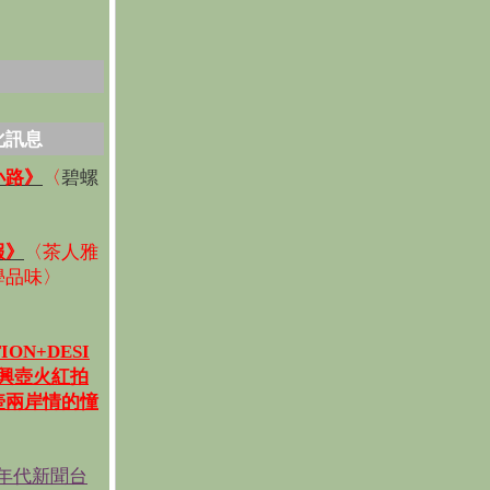
化訊息
碧螺
小路》
〈
〉
報》
〈
茶人雅
學品味
〉
ION+DESI
宜興壺火紅拍
壺兩岸情的憧
《年代新聞台