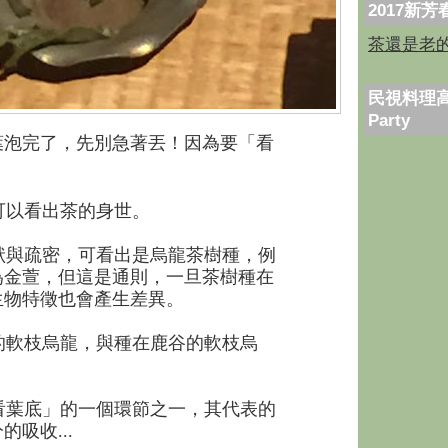
2017新
茶還是老
民視料理高
Party
葉泡完了，先別急著丟！因為要「看
以看出茶的身世。
與疏密，可看出是烏龍茶樹種，例
為金萱，但這是通則，一旦茶樹種在
生物特徵也會產生差異。
軟枝烏龍，與種在鹿谷的軟枝烏
葉底」的一個環節之一，其代表的
吸收...