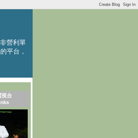
的非營利單
識的平台，
電視台
inks