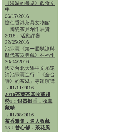
《漫游的餐桌》飲食文
學
06/17/2016
擔任香港茶具文物館
「陶瓷茶具創作展覽
2016」活動評審
22/05/2016
池宗憲《第一屆髹漆與
歷代茶器典藏》在福州
30/04/2016
國立台北大學中文系邀
請池宗憲進行「《全台
詩》的茶滋」專題演講
．01/11/2016
2016茶葉茶器收藏趨
勢1：銀器掇香．收真
藏精
．01/08/2016
茶香雅集
．
名人收藏
13：曾心郁．茶花風