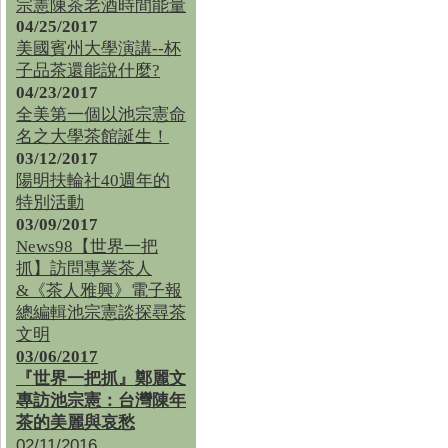
宗憲陳茶老酒時間能量
04/25/2017
美國賓州大學演講--杯
子品茶還能說什麼?
04/23/2017
全美第一個以池宗憲命
名之大學茶館誕生！
03/12/2017
陽明扶輪社40週年的
特別活動
03/09/2017
News98【世界一把
抓】訪問專業茶人
&《茶人雅興》電子報
總編輯池宗憲談探尋茶
文明
03/06/2017
『世界一把抓』鄭麗文
專訪池宗憲：台灣陳年
茶的美麗與哀愁
02/11/2016