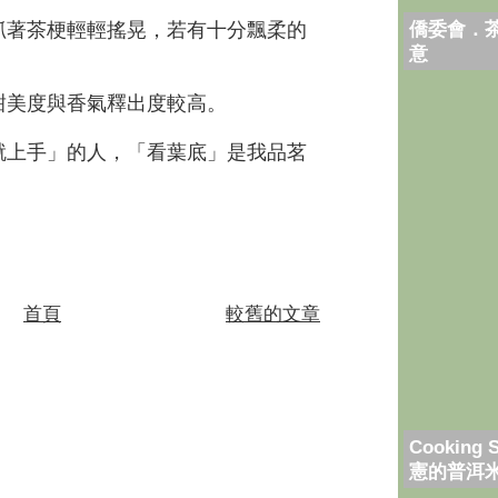
僑委會．
著茶梗輕輕搖晃，若有十分飄柔的
意
美度與香氣釋出度較高。
上手」的人，「看葉底」是我品茗
首頁
較舊的文章
Cooking 
憲的普洱