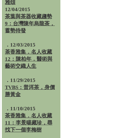
雅頌
12/04/2015
茶葉與茶器收藏趨勢
9：台灣陳年烏龍茶，
蓄勢待發
．12/03/2015
茶香雅集．名人收藏
12：陳柏年．醫術與
藝術交織人生
．11/29/2015
TVBS：普洱茶，身價
勝黃金
．11/10/2015
茶香雅集．名人收藏
11：李景暘藏珍，尋
找下一個李梅樹