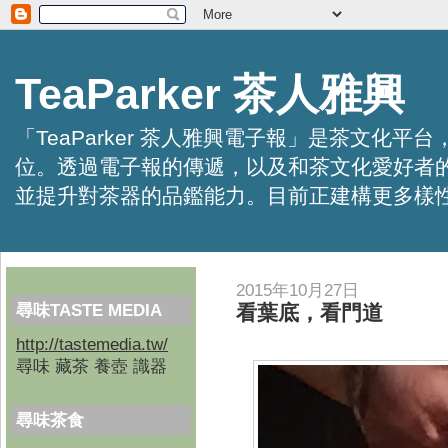
TeaParker 茶人雅興
「TeaParker 茶人雅興電子報」是茶文
位。透過電子報的傳遞，以及和茶文化愛好者
並提升對茶器的品鑑能力。目前正建構更多樣性的資訊交
2015年10月27日
尋味TASTE MEDIA
看葉底，看門道
http://tastemedia.tw/
尋味 藏茶 養壺 識器
尋味茶食