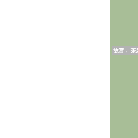
故宮． 茶