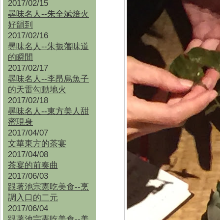
2017/02/15
尋味名人--朱全斌焙火
好韻到
2017/02/16
尋味名人--朱振藩味道
的瞬間
2017/02/17
尋味名人--李昂烏魚子
的天雷勾動地火
2017/02/18
尋味名人--東方美人甜
蜜現身
2017/04/07
文華東方的茶宴
2017/04/08
茶宴的前奏曲
2017/06/03
跟著池宗憲吃美食--烹
調入口的二元
2017/06/04
跟著池宗憲吃美食--
美