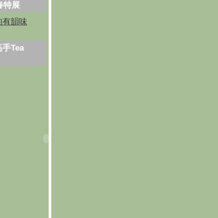
芳春特展
的有韻味
手Tea