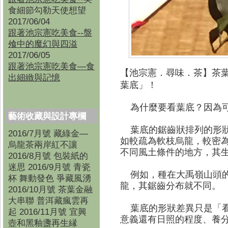
食細節勾勒天使想望
2017/06/04
跟著池宗憲吃美食--盤
飧中的魔幻與四溢
2017/06/05
跟著池宗憲吃美食—食
【池宗憲．尋味
．茶
】
茶
出細緻與記憶
葉底」！
為什麼要看葉底？因為可
藝術收藏與設計專欄
葉底的鋸齒狀排列的形狀
2016/7月號 藏綠金—
如較疏為軟枝烏龍，較密
烏龍茶兩岸紅不讓
不同風土條件的地方，其
2016/8月號 包裝紙的
迷思 2016/9月號 青瓷
例如，種在大禹嶺山頭的
杯 舞動發色 爭藏風湧
龍，其鋸齒分布就不同。
2016/10月號 茶葉金融
大串聯 普洱藏瘋雲再
葉底的形狀差異只是「看
起 2016/11月號 宜興
意義還有日照的程度、養分的
壺和黑釉盞再生縁