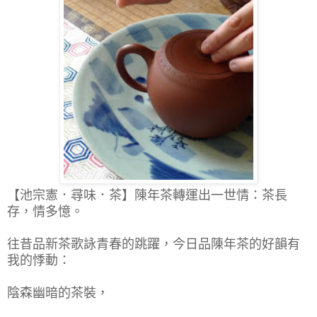
【池宗憲．尋味．茶】
陳年茶轉運出一世情：茶長
存，情多憶。
往昔品新茶歌詠青春的跳躍，今日品陳年茶的好韻有
我的悸動：
陰森幽暗的茶裝，