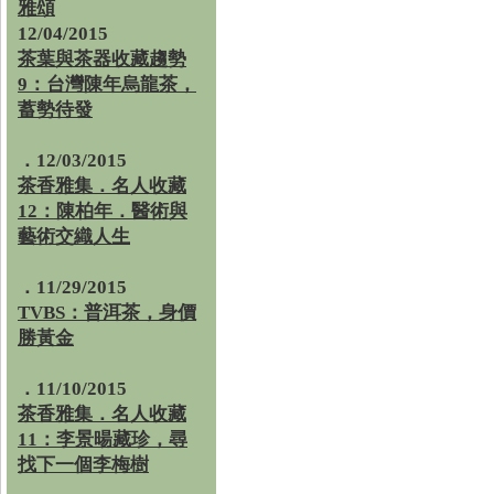
雅頌
12/04/2015
茶葉與茶器收藏趨勢
9：台灣陳年烏龍茶，
蓄勢待發
．12/03/2015
茶香雅集．名人收藏
12：陳柏年．醫術與
藝術交織人生
．11/29/2015
TVBS：普洱茶，身價
勝黃金
．11/10/2015
茶香雅集．名人收藏
11：李景暘藏珍，尋
找下一個李梅樹