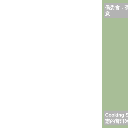
僑委會．
意
Cooking 
憲的普洱