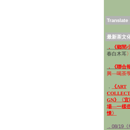
Translate
最新茶文
．《鄉間
春白木耳
．《聯合
興—喝茶
．
《ART
COLLECT
GN》〈
場—一樣
憬〉
．08/19