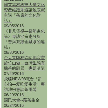
國立雲林科技大學文化
資產維護系邀請池宗憲
主講「茶席的文化對
話」
09/05/2016
《非凡電視—趨勢進化
論》專訪池宗憲分析
「普洱茶跟金融系的連
結」
08/30/2016
台大實驗林區請池宗憲
於竹山做「台灣生態有
機茶的願景」專題演講
07/29/2016
飛碟NEW98電台「許
心怡—愛吃愛生活」專
訪池宗憲談茶風聲
06/29/2016
國民大會--藏茶生金
06/24/2016