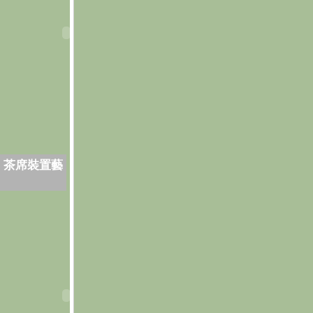
．茶席裝置藝