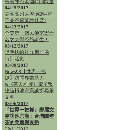
宗憲陳茶老酒時間能量
04/25/2017
美國賓州大學演講--杯
子品茶還能說什麼?
04/23/2017
全美第一個以池宗憲命
名之大學茶館誕生！
03/12/2017
陽明扶輪社40週年的
特別活動
03/09/2017
News98【世界一把
抓】訪問專業茶人
&《茶人雅興》電子報
總編輯池宗憲談探尋茶
文明
03/06/2017
『世界一把抓』鄭麗文
專訪池宗憲：台灣陳年
茶的美麗與哀愁
02/11/2016