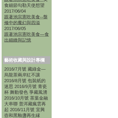
食細節勾勒天使想望
2017/06/04
跟著池宗憲吃美食--盤
飧中的魔幻與四溢
2017/06/05
跟著池宗憲吃美食—食
出細緻與記憶
藝術收藏與設計專欄
2016/7月號 藏綠金—
烏龍茶兩岸紅不讓
2016/8月號 包裝紙的
迷思 2016/9月號 青瓷
杯 舞動發色 爭藏風湧
2016/10月號 茶葉金融
大串聯 普洱藏瘋雲再
起 2016/11月號 宜興
壺和黑釉盞再生縁