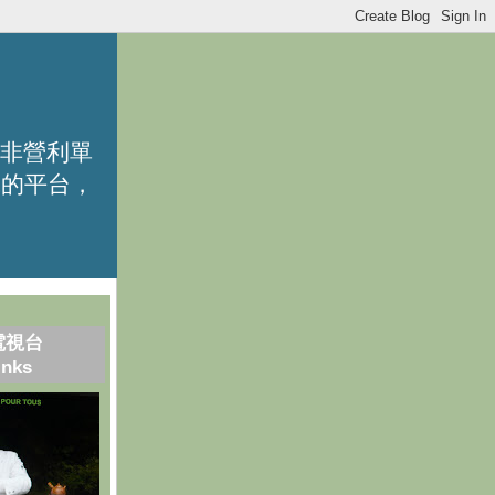
的非營利單
識的平台，
電視台
inks