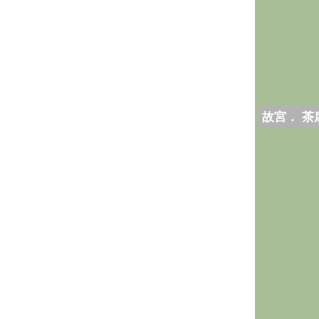
故宮． 茶