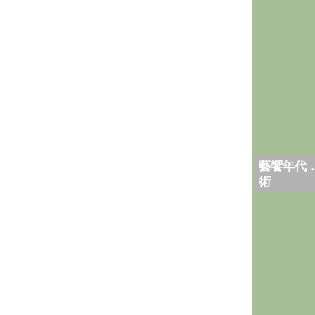
藝饗年代
術