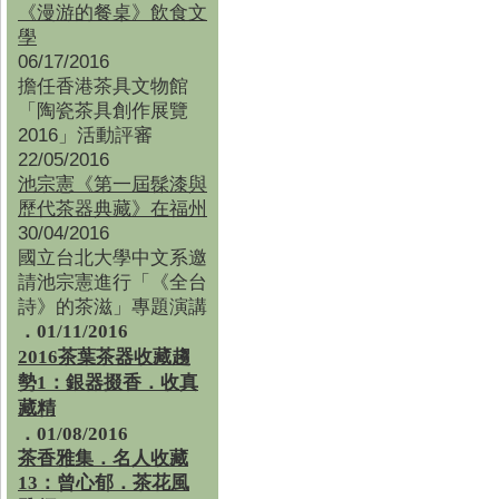
《漫游的餐桌》飲食文
學
06/17/2016
擔任香港茶具文物館
「陶瓷茶具創作展覽
2016」活動評審
22/05/2016
池宗憲《第一屆髹漆與
歷代茶器典藏》在福州
30/04/2016
國立台北大學中文系邀
請池宗憲進行「《全台
詩》的茶滋」專題演講
．01/11/2016
2016茶葉茶器收藏趨
勢1：銀器掇香．收真
藏精
．01/08/2016
茶香雅集
．
名人收藏
13：曾心郁．茶花風