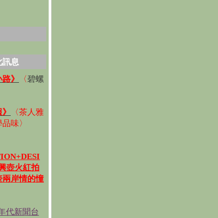
化訊息
碧螺
小路》
〈
〉
報》
〈
茶人雅
學品味
〉
ION+DESI
宜興壺火紅拍
壺兩岸情的憧
《年代新聞台