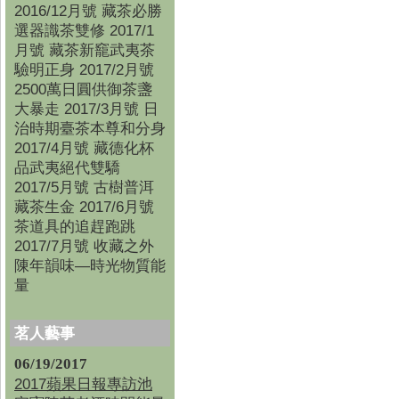
2016/12月號 藏茶必勝
選器識茶雙修 2017/1
月號 藏茶新竉武夷茶
驗明正身 2017/2月號
2500萬日圓供御茶盞
大暴走 2017/3月號 日
治時期臺茶本尊和分身
2017/4月號 藏德化杯
品武夷絕代雙驕
2017/5月號 古樹普洱
藏茶生金 2017/6月號
茶道具的追趕跑跳
2017/7月號 收藏之外
陳年韻味—時光物質能
量
茗人藝事
06/19/2017
2017蘋果日報專訪池