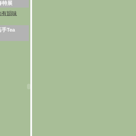
芳春特展
的有韻味
手Tea