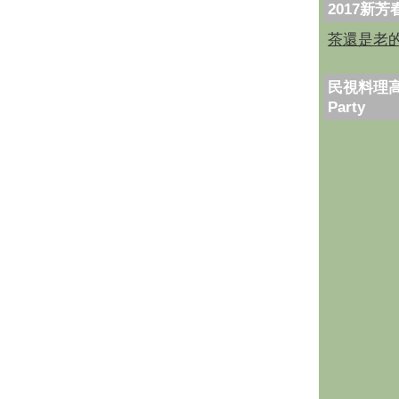
2017新
茶還是老
民視料理高
Party