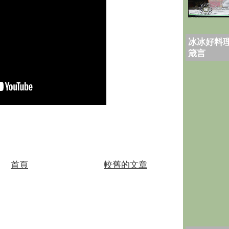
冰冰好料理
箴言
首頁
較舊的文章