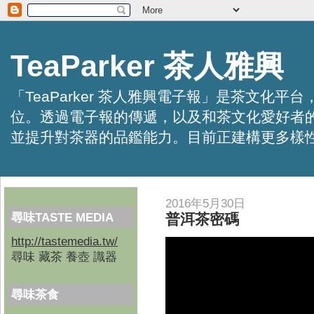
TeaParker 茶人雅興
「TeaParker 茶人雅興電子報」是茶文
位。透過電子報的傳遞，以及和茶文化愛好者
並提升對茶器的品鑑能力。目前正建構更多樣性的資訊交
2016年5月30日
尋味TASTE MEDIA
普洱茶密碼
http://tastemedia.tw/
尋味 藏茶 養壺 識器
尋味茶食