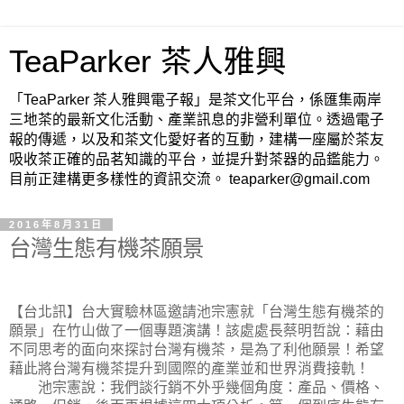
TeaParker 茶人雅興
「TeaParker 茶人雅興電子報」是茶文化平台，係匯集兩岸
三地茶的最新文化活動、產業訊息的非營利單位。透過電子
報的傳遞，以及和茶文化愛好者的互動，建構一座屬於茶友
吸收茶正確的品茗知識的平台，並提升對茶器的品鑑能力。
目前正建構更多樣性的資訊交流。 teaparker@gmail.com
2016年8月31日
台灣生態有機茶願景
【台北訊】台大實驗林區邀請池宗憲就「台灣生態有機茶的
願景」在竹山做了一個專題演講！該處處長蔡明哲說：藉由
不同思考的面向來探討台灣有機茶，是為了利他願景！希望
藉此將台灣有機茶提升到國際的產業並和世界消費接軌！
池宗憲說：我們談行銷不外乎幾個角度：產品、價格、