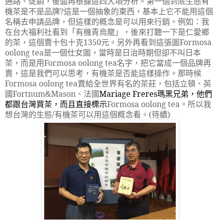
通路、促銷，後面再根據這四大項分析。第一個到底生態有
機茶是不是品牌
?
這是一個抽象的東西，基本上它不能用這個
名稱去申請品牌，但這樣的概念是可以用來行銷。例如：我
在台大福利社看到「有機青烏龍」，後來打聽一下是仁愛鄉
的茶，這個賣十包十克
1350
元。另外再看到這張圖
Formosa
oolong tea
是一個仕女圖，當時是日治時期但卻不叫日本
茶，而是用
Formosa oolong tea
名字，把它當成一個品牌再
賣，這是我們可以思考，有機茶是否能這樣操作。那時候
Formosa oolong tea
賣給全世界有名的茶莊，包括立頓、英
國
Fortnum&Mason
、法國
Mariage Freres
瑪黑兄弟，他們
都跟台灣買茶，而且直接標示
Formosa oolong tea
。所以我
想台灣的生態
/
有機茶可以用這個概念看。
(
待續
)