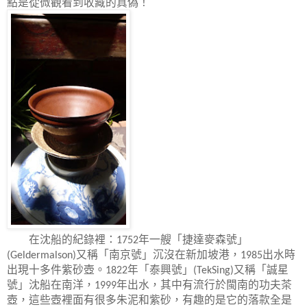
點是從微觀看到收藏的真偽！
在沈船的紀錄裡：
年一艘「捷達麥森號」
1752
又稱「南京號」沉沒在新加坡港，
出水時
(Geldermalson)
1985
出現十多件紫砂壺。
年「泰興號」
又稱「誠星
1822
(TekSing)
號」沈船在南洋，
年出水，其中有流行於閩南的功夫茶
1999
壺，這些壺裡面有很多朱泥和紫砂，有趣的是它的落款全是