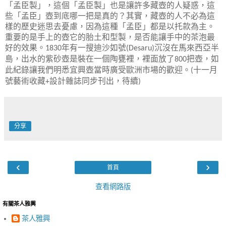
「孟臣製」，這個「孟臣製」也是讓許多藏壺的人疑惑，這
些「孟臣」壺到底哪一把是真的？其實，藏壺的人不必為這
樣的歷史迷思去憂慮，因為這種「孟臣」都是以托款為主。
重要的是手上的壺它的胎土和型製，是否能讓手中的茶泡最
好的效果。
年有一搜迪沙如號
沉沒在馬來西亞半
1830
(Desaru)
島，出水的紫砂壺是裝在一個陶甕裡，裡面放了
把壺，如
800
此紀錄讓我們明悉宜興壺當時廣受歐洲市場的歡迎。
十一月
(
號藝術收藏
設計雜誌同步刊出，待續
+
)
分享
‹
›
首頁
查看網路版
有關茶人雅興
茶人雅興