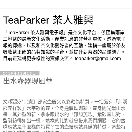
TeaParker 茶人雅興
「TeaParker 茶人雅興電子報」是茶文化平台，係匯集兩岸
三地茶的最新文化活動、產業訊息的非營利單位。透過電子
報的傳遞，以及和茶文化愛好者的互動，建構一座屬於茶友
吸收茶正確的品茗知識的平台，並提升對茶器的品鑑能力。
目前正建構更多樣性的資訊交流。 teaparker@gmail.com
2016年11月18日
出水壺器現風華
文
攝影池宗憲】邵家壺器又以彩釉為特質，一把落有「荊溪
/
邵元祥製」六字款的壺，全身通體琺瑯彩，壺身開光繪山水
畫，其外型如新，拿來跟出水的「邵旭茂款」紫砂壺比對，
型製彷彿如出一轍，這樣的比對就會帶來我們細觀！它的壺
嘴應該是什麼樣的特質？它的壺紐應該具備的特徵，這些特