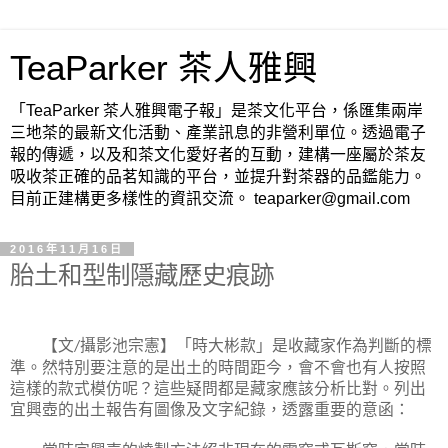
TeaParker 茶人雅興
「TeaParker 茶人雅興電子報」是茶文化平台，係匯集兩岸
三地茶的最新文化活動、產業訊息的非營利單位。透過電子
報的傳遞，以及和茶文化愛好者的互動，建構一座屬於茶友
吸收茶正確的品茗知識的平台，並提升對茶器的品鑑能力。
目前正建構更多樣性的資訊交流。 teaparker@gmail.com
2016年11月16日
胎土和型制隱藏歷史痕跡
【文
攝影池宗憲】「時大彬款」是收藏家作為判斷的標
/
準。然特別要注意的是出土的時間距今，會不會也有人按照
這樣的款式模仿呢？這些疑問都是藏家應該分析比對。列出
宜興壺的出土報告有圖像及文字紀錄，透露重要的意函：