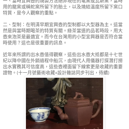
一、當時宜興壺的燒製方法絕非現在的電窯或瓦斯窯，當時
用的龍窯或稱蛇窯所留下的胎土，以及燒結溫度所留下窯口
特質，是今人觀察的重點。
二、型制：在明清早期宜興壺的型制都以大型器為主。這當
然是與當時期喝茶的特質有關。綠茶當道的品茗時段，用大
壺來泡茶是最適宜。而今在台灣用的小型宜興器是否符合當
時使用？這也是很重要的訊息。
近年來所謂的出水壺值得觀察，這些出水壺大抵都是十七世
紀以降中國在外銷過程中船沉，由現代人用儀器打探潛打撈
出水實務其可信度高，這些壺裡面留下線索更是收藏的重要
證物。
十一月號藝術收藏
設計雜誌同步刊出，待續
(
+
)