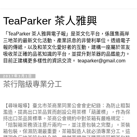
TeaParker 茶人雅興
「TeaParker 茶人雅興電子報」是茶文化平台，係匯集兩岸
三地茶的最新文化活動、產業訊息的非營利單位。透過電子
報的傳遞，以及和茶文化愛好者的互動，建構一座屬於茶友
吸收茶正確的品茗知識的平台，並提升對茶器的品鑑能力。
目前正建構更多樣性的資訊交流。 teaparker@gmail.com
2017年3月1日
茶行階級專業分工
【尋味報導】臺北市茶商業同業公會會史紀錄：為防止粗製
濫造，提高出口茶品質而創設公用茶標「葫蘆標」，作為保
持出口茶品質標準。茶商公會規約中對茶箱有嚴格規定：
「焙製箱茶務須注意斤兩均一，並注意包裝之完整」。茶裝
箱包裝，保濕防潮最重要，茶箱製造人就必須專業分工。這