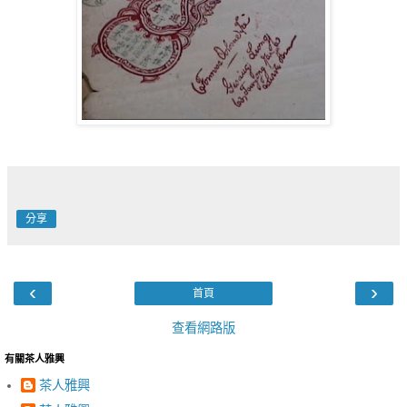
分享
‹
›
首頁
查看網路版
有關茶人雅興
茶人雅興