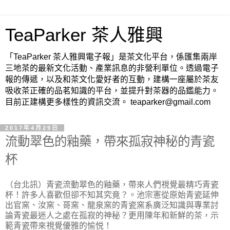
TeaParker 茶人雅興
「TeaParker 茶人雅興電子報」是茶文化平台，係匯集兩岸
三地茶的最新文化活動、產業訊息的非營利單位。透過電子
報的傳遞，以及和茶文化愛好者的互動，建構一座屬於茶友
吸收茶正確的品茗知識的平台，並提升對茶器的品鑑能力。
目前正建構更多樣性的資訊交流。 teaparker@gmail.com
2017年4月29日
流動翠色的釉藥，帶來孤寂神秘的青瓷
杯
（台北訊）青瓷流動翠色的釉藥，帶來人們視覺最精巧青瓷
杯！許多人喜歡但卻不知其究竟？。池宗憲從原始青瓷延伸
出官窯、汝窯、哥窯、龍泉窯的青瓷窯系廣泛知識與專業討
論青瓷最迷人之處在孤寂的神秘？更用陳年和新鮮的茶，示
範青瓷帶來視覺優雅的愉悦！