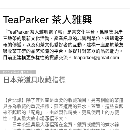
TeaParker 茶人雅興
「TeaParker 茶人雅興電子報」是茶文化平台，係匯集兩岸
三地茶的最新文化活動、產業訊息的非營利單位。透過電子
報的傳遞，以及和茶文化愛好者的互動，建構一座屬於茶友
吸收茶正確的品茗知識的平台，並提升對茶器的品鑑能力。
目前正建構更多樣性的資訊交流。 teaparker@gmail.com
2017年6月14日
日本茶道具收藏指標
【台北訊】除了宜興壺是重要的收藏項目，另有相關的茶道
具亦為收藏的重要指標：煎茶道用的建水、蓋置，這些看起
來不起眼的「配角」，由於製作精美，更具使用上的方便
性，惟其量大故市場漲幅不大。
日本茶道具最大漲幅落在金質、銀質或鐵質的煮水器