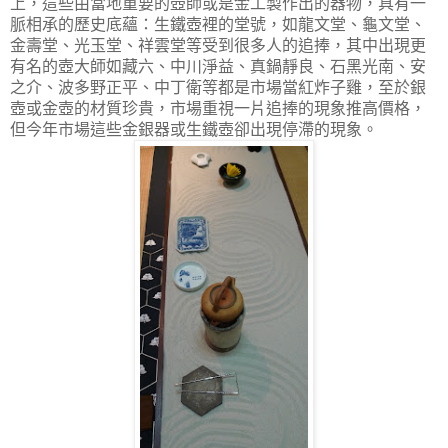
上，這些由當地重要的壺師或是金工製作出的器物，具有一
脈相承的歷史底蘊：生鐵壺裡的堂號，如龍文堂、龜文堂、
金壽堂、光玉堂、祥雲堂等受到很多人的追捧，其中出現更
有名的壺大師如藏六、中川淨益、真鍋靜良、石黑光南、安
之介、波多野正平、中丁衛等都是市場當紅炸子雞，至於銀
壺或金壺的材質珍貴，市場重視一片追捧的現象推高價格，
但今年市場這些金銀器或生鐵壺卻出現停滯的現象。