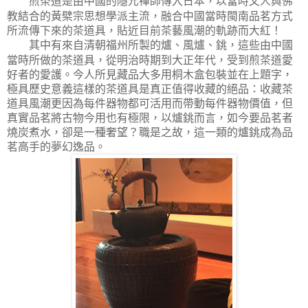
煎茶道是由中國的隱元禪師傳入日本，以當時文人與佛
教結合的黃檗宗思想學派主流，融合中國當時閩南品茗方式
所流傳下來的茶道具，貼近目前茶藝風潮的軌跡而大紅！
其中有來自清朝福州所製的爐、風爐、銚，這些由中國
當時所做的茶道具，從明治時期到大正年代，受到煎茶道愛
好者的愛護。今人所見藏品大多用桐木盒包裝並在上題字，
極具歷史意義這樣的茶道具是真正值得收藏的絕品：收藏茶
道具風潮更因為每件器物都可活用而帶動每件器物價值，但
真實品茗將古物今用也有極限，以爐銚而言，如今要品茗者
燒炭煮水，卻是一種奢望？職是之故，這一類的爐銚成為品
茗高手的夢幻逸品。