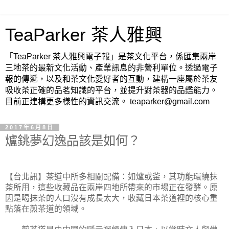
TeaParker 茶人雅興
「TeaParker 茶人雅興電子報」是茶文化平台，係匯集兩岸
三地茶的最新文化活動、產業訊息的非營利單位。透過電子
報的傳遞，以及和茶文化愛好者的互動，建構一座屬於茶友
吸收茶正確的品茗知識的平台，並提升對茶器的品鑑能力。
目前正建構更多樣性的資訊交流。 teaparker@gmail.com
2017年6月8日
爐銚夢幻逸品該是如何？
【台北訊】茶道中所多相關配備：如爐或釜，其功能環繞抹
茶所用，這些收藏品在兩岸四地所帶來的市場正在發酵。原
因是喝抹茶的人口沒有成長太大，收藏日本茶道裡的核心重
點落在煎茶道的領域。