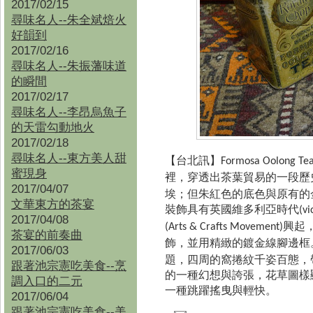
2017/02/15
尋味名人--朱全斌焙火
好韻到
2017/02/16
尋味名人--朱振藩味道
的瞬間
2017/02/17
尋味名人--李昂烏魚子
的天雷勾動地火
2017/02/18
尋味名人--東方美人甜
【台北訊】
Formosa Oolong Te
蜜現身
裡，穿透出茶葉貿易的一段歷
2017/04/07
埃；但朱紅色的底色與原有的
文華東方的茶宴
裝飾具有英國維多利亞時代
(vi
2017/04/08
興起
(Arts & Crafts Movement)
茶宴的前奏曲
飾，並用精緻的鍍金線腳邊框
2017/06/03
題，四周的窩捲紋千姿百態，
跟著池宗憲吃美食--烹
的一種幻想與誇張，花草圖樣
調入口的二元
一種跳躍搖曳與輕快。
2017/06/04
跟著池宗憲吃美食--
美