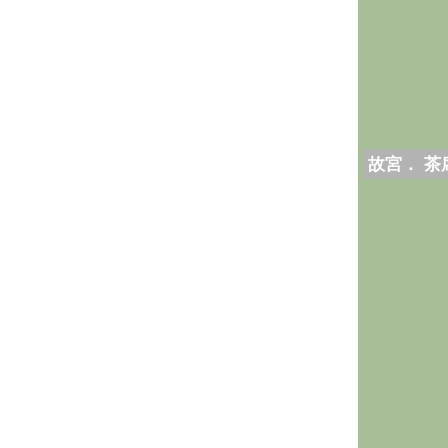
故宮． 茶