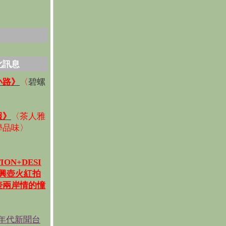
化訊息
碧螺
小路》
〈
〉
報》
〈
茶人雅
學品味
〉
ION+DESI
宜興壺火紅拍
壺兩岸情的憧
《年代新聞台