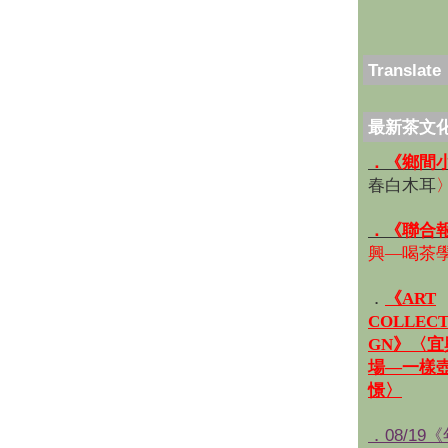
Translate
最新茶文
．《鄉間
春白木耳
．《聯合
興—喝茶
．
《ART
COLLECT
GN》〈
場—一樣
憬〉
．08/19