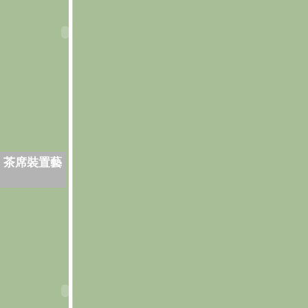
．茶席裝置藝