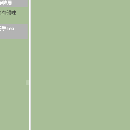
芳春特展
的有韻味
手Tea