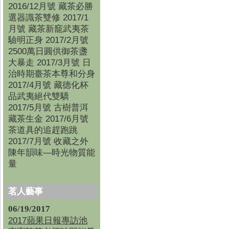
2016/12月號 藏茶必勝
選器識茶雙修 2017/1
月號 藏茶新竉武夷茶
驗明正身 2017/2月號
2500萬日圓供御茶盞
大暴走 2017/3月號 日
治時期臺茶本尊和分身
2017/4月號 藏德化杯
品武夷絕代雙驕
2017/5月號 古樹普洱
藏茶生金 2017/6月號
茶道具的追趕跑跳
2017/7月號 收藏之外
陳年韻味—時光物質能
量
茗人藝事
06/19/2017
2017蘋果日報專訪池