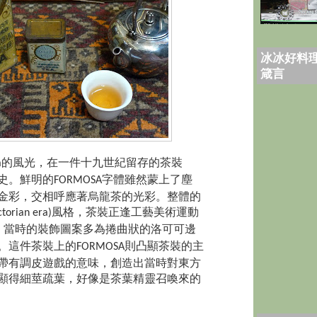
冰冰好料理
箴言
的風光，在一件十九世紀留存的茶裝
a
史。鮮明的
字體雖然蒙上了塵
FORMOSA
金彩，交相呼應著烏龍茶的光彩。整體的
風格，茶裝正逢工藝美術運動
ctorian era)
，當時的裝飾圖案多為捲曲狀的洛可可邊
。這件茶裝上的
則凸顯茶裝的主
FORMOSA
帶有調皮遊戲的意味，創造出當時對東方
顯得細莖疏葉，好像是茶葉精靈召喚來的