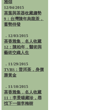
雅頌
12/04/2015
茶葉與茶器收藏趨勢
9：台灣陳年烏龍茶，
蓄勢待發
．12/03/2015
茶香雅集．名人收藏
12：陳柏年．醫術與
藝術交織人生
．11/29/2015
TVBS：普洱茶，身價
勝黃金
．11/10/2015
茶香雅集．名人收藏
11：李景暘藏珍，尋
找下一個李梅樹