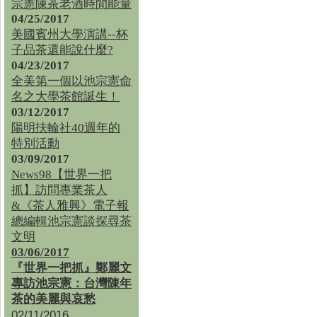
宗憲陳茶老酒時間能量
04/25/2017
美國賓州大學演講--杯
子品茶還能說什麼?
04/23/2017
全美第一個以池宗憲命
名之大學茶館誕生！
03/12/2017
陽明扶輪社40週年的
特別活動
03/09/2017
News98【世界一把
抓】訪問專業茶人
&《茶人雅興》電子報
總編輯池宗憲談探尋茶
文明
03/06/2017
『世界一把抓』鄭麗文
專訪池宗憲：台灣陳年
茶的美麗與哀愁
02/11/2016