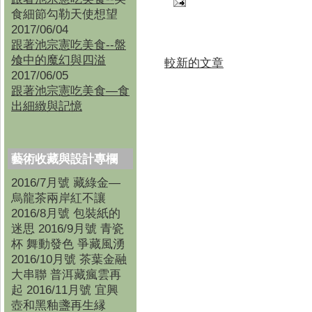
食細節勾勒天使想望
2017/06/04
跟著池宗憲吃美食--盤
飧中的魔幻與四溢
較新的文章
2017/06/05
跟著池宗憲吃美食—食
出細緻與記憶
藝術收藏與設計專欄
2016/7月號 藏綠金—
烏龍茶兩岸紅不讓
2016/8月號 包裝紙的
迷思 2016/9月號 青瓷
杯 舞動發色 爭藏風湧
2016/10月號 茶葉金融
大串聯 普洱藏瘋雲再
起 2016/11月號 宜興
壺和黑釉盞再生縁