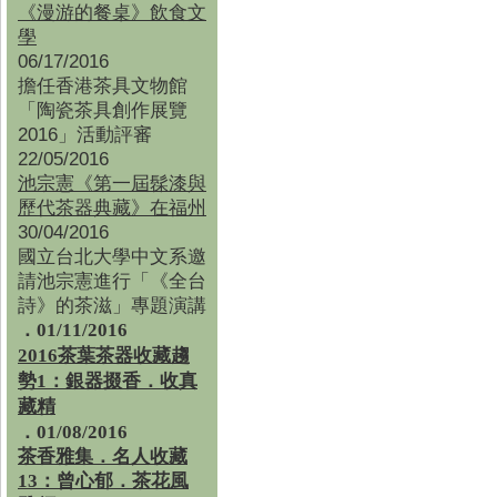
《漫游的餐桌》飲食文
學
06/17/2016
擔任香港茶具文物館
「陶瓷茶具創作展覽
2016」活動評審
22/05/2016
池宗憲《第一屆髹漆與
歷代茶器典藏》在福州
30/04/2016
國立台北大學中文系邀
請池宗憲進行「《全台
詩》的茶滋」專題演講
．01/11/2016
2016茶葉茶器收藏趨
勢1：銀器掇香．收真
藏精
．01/08/2016
茶香雅集
．
名人收藏
13：曾心郁．茶花風