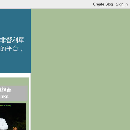
的非營利單
識的平台，
電視台
inks