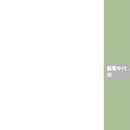
藝饗年代
術