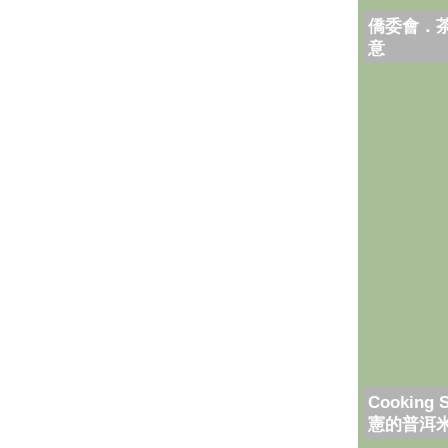
僑委會．
意
Cooking 
憲的普洱